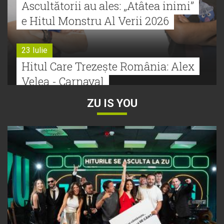
Ascultătorii au ales: „Atâtea inimi”
e Hitul Monstru Al Verii 2026
23 Iulie
Hitul Care Trezește România: Alex
Velea - Carnaval
ZU IS YOU
22 Iulie
Bătălie strânsă la Hitul Monstru Al
Verii: Cabron versus Faydee
21 Iulie
Dă volumul mai tare! Cabron vine
cu Hitul Monstru al Verii