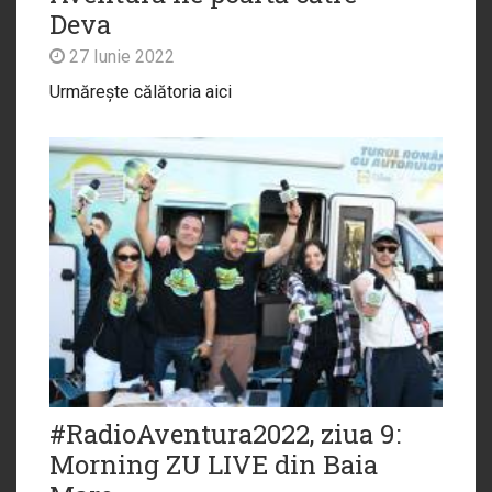
Deva
27 Iunie 2022
Urmărește călătoria aici
#RadioAventura2022, ziua 9:
Morning ZU LIVE din Baia