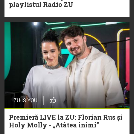
playlistul Radio ZU
ZU IS YOU
Premieră LIVE la ZU: Florian Rus și
Holy Molly - „Atâtea inimi”