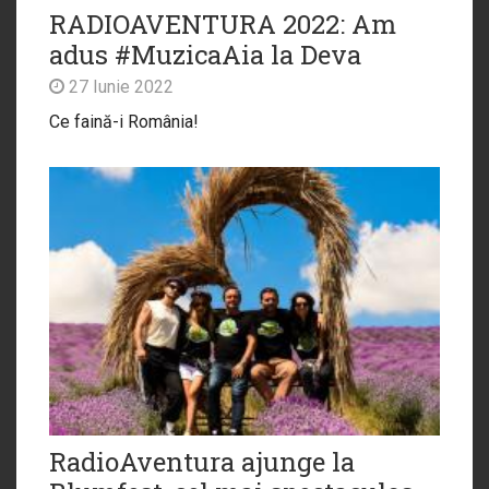
RADIOAVENTURA 2022: Am
adus #MuzicaAia la Deva
27 Iunie 2022
Ce faină-i România!
RadioAventura ajunge la