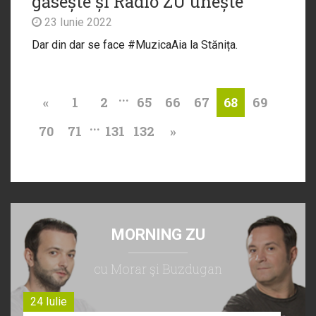
găsește și Radio ZU unește
23 Iunie 2022
Dar din dar se face #MuzicaAia la Stănița.
...
«
1
2
65
66
67
69
68
...
70
71
131
132
»
MORNING ZU
cu Morar şi Buzdugan
24 Iulie