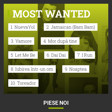
MOST WANTED
1. NuevaYol
2. Jamaican (Bam Bam)
3. Yamore
4. Mor după tine
5. Let Me Be
6. Dai Dai
7. I Run
8. Iubirea într-un om
9. Noaptea
10. Toreador
PIESE NOI