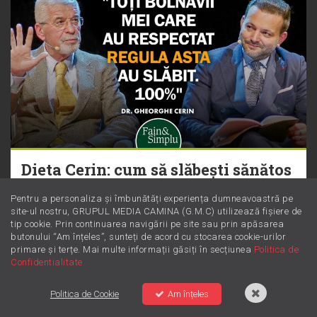
Dieta Cerin: cum să slăbești sănătos
fără să numeri obsesiv caloriile
Pentru a personaliza și îmbunătăți experiența dumneavoastră pe
site-ul nostru, GRUPUL MEDIA CAMINA (G.M.C) utilizează fișiere de
tip cookie. Prin continuarea navigării pe site sau prin apăsarea
butonului “Am înțeles”, sunteți de acord cu stocarea cookie-urilor
primare și terțe. Mai multe informații găsiți în secțiunea
Politica de
Confidentialitate
Politica de Cookie
Am înțeles