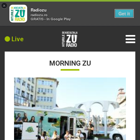
×
Radiozu
Get it
radiozu.ro
GRATIS - In Google Play
Live
MORNING ZU