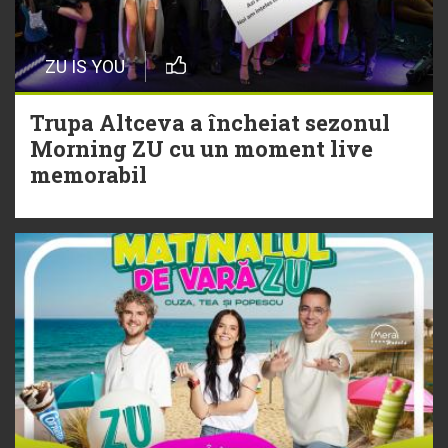
20 Iulie
Episod nou | Muzica Aia x DJ
ZU IS YOU
Christian Thomson
Trupa Altceva a încheiat sezonul
20 Iulie
Morning ZU cu un moment live
Torpedoul lui Morar: Theo Rose -
memorabil
„Ceai lângă tine”