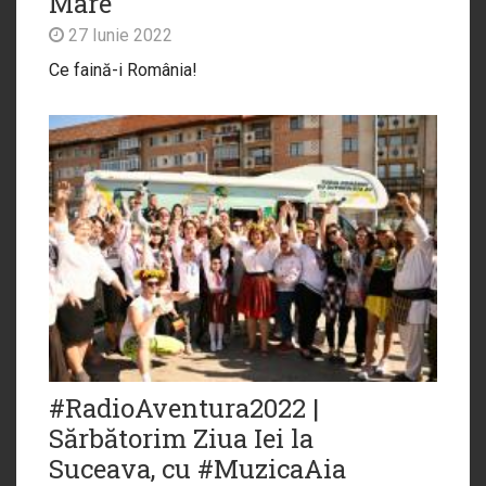
Mare
27 Iunie 2022
Ce faină-i România!
#RadioAventura2022 |
Sărbătorim Ziua Iei la
Suceava, cu #MuzicaAia