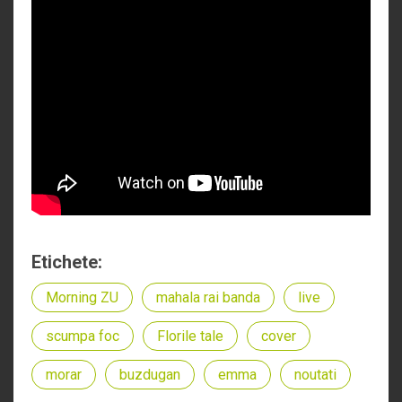
Etichete:
Morning ZU
mahala rai banda
live
scumpa foc
Florile tale
cover
morar
buzdugan
emma
noutati