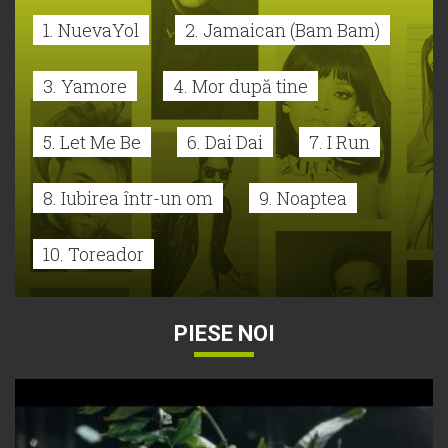
1. NuevaYol
2. Jamaican (Bam Bam)
3. Yamore
4. Mor după tine
5. Let Me Be
6. Dai Dai
7. I Run
8. Iubirea într-un om
9. Noaptea
10. Toreador
PIESE NOI