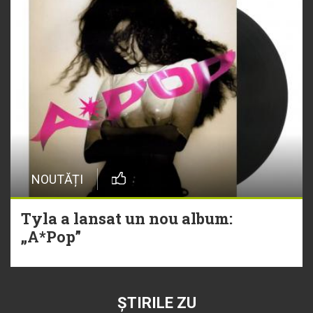
NOUTĂȚI
Tyla a lansat un nou album:
„A*Pop”
ȘTIRILE ZU