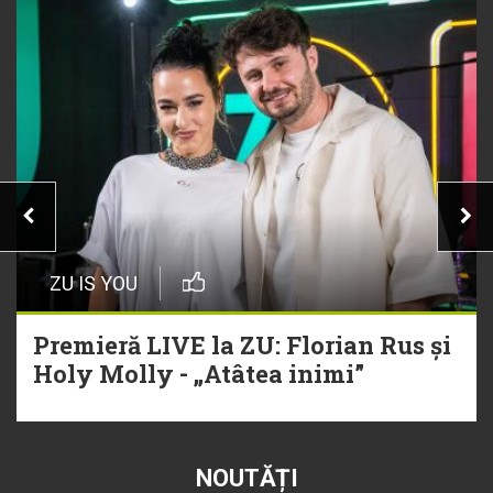
ZU IS YOU
Premieră LIVE la ZU: Florian Rus și
Holy Molly - „Atâtea inimi”
NOUTĂȚI