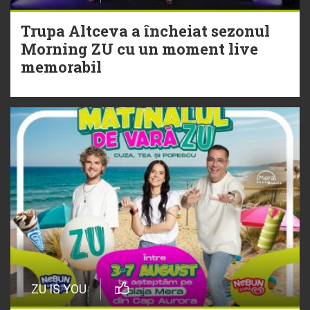
Trupa Altceva a încheiat sezonul
20 Iulie
Morning ZU cu un moment live
Torpedoul lui Morar: Theo Rose -
memorabil
„Ceai lângă tine”
ZU IS YOU