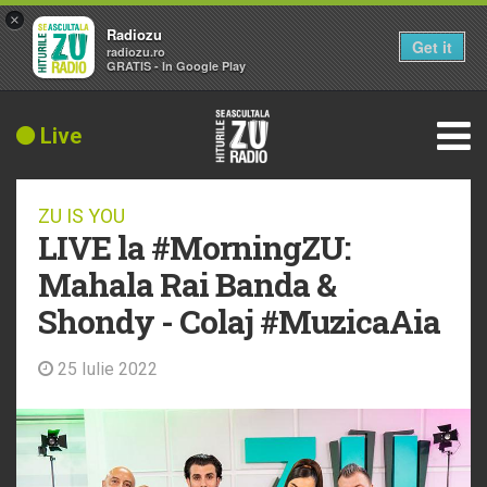
×
Radiozu
Get it
radiozu.ro
GRATIS - In Google Play
Live
ZU IS YOU
LIVE la #MorningZU:
Mahala Rai Banda &
Shondy - Colaj #MuzicaAia
25 Iulie 2022