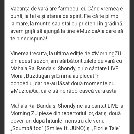
Vacanța de vară are farmecul ei. Când vremea e
bună, la fel e și starea de spirit. Fie că te plimbi
la mare, la munte sau stai cu prietenii în grădină,
avem grijă să ajungă la tine #MuzicaAia care să
te binedispună!
Vinerea trecută, la ultima ediție de #MorningZU
din acest sezon, am sărbătorit zilele de vară cu
Mahala Rai Banda și Shondy, cu o cântare LIVE.
Morar, Buzdugan și Emma au plecat în
concediu, dar ne-au lăsat două momente cu
#MuzicaAia, care să ne răcorească vara asta.
Mahala Rai Banda și Shondy ne-au cântat LIVE la
Morning ZU piese din repertoriul lor, dar și două
cover-uri după hiturile monstru ale verii:
„Scumpă foc” (Smiley ft. JUNO) și „Florile Tale”