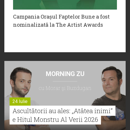
Campania Orașul Faptelor Bune a fost
nominalizată la The Artist Awards
MORNING ZU
cu Morar şi Buzdugan
24 Iulie
Ascultătorii au ales: „Atâtea inimi”
e Hitul Monstru Al Verii 2026