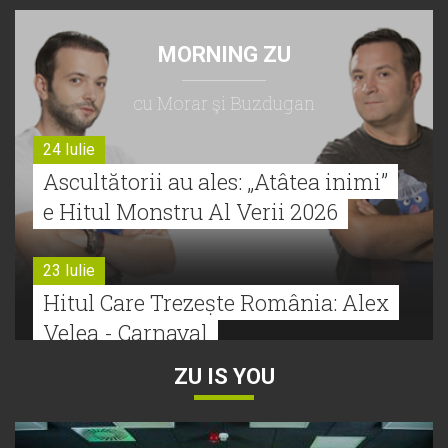
MORNING ZU
cu Morar şi Buzdugan
24 Iulie
Ascultătorii au ales: „Atâtea inimi”
e Hitul Monstru Al Verii 2026
23 Iulie
Hitul Care Trezește România: Alex
Velea - Carnaval
ZU IS YOU
22 Iulie
Bătălie strânsă la Hitul Monstru Al