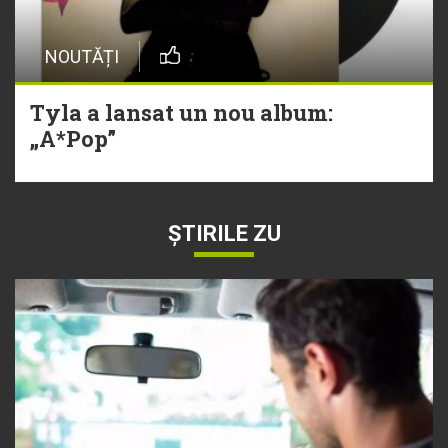
NOUTĂȚI
Tyla a lansat un nou album:
„A*Pop”
ȘTIRILE ZU