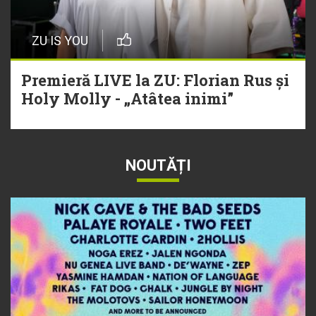
ZU IS YOU
Premieră LIVE la ZU: Florian Rus și
Holy Molly - „Atâtea inimi”
NOUTĂȚI