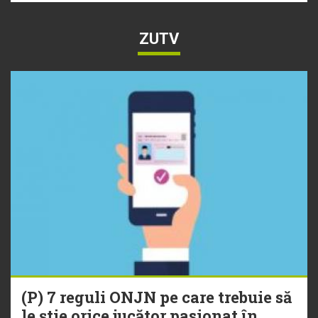
ZUTV
(P) 7 reguli ONJN pe care trebuie să
le știe orice jucător pasionat în