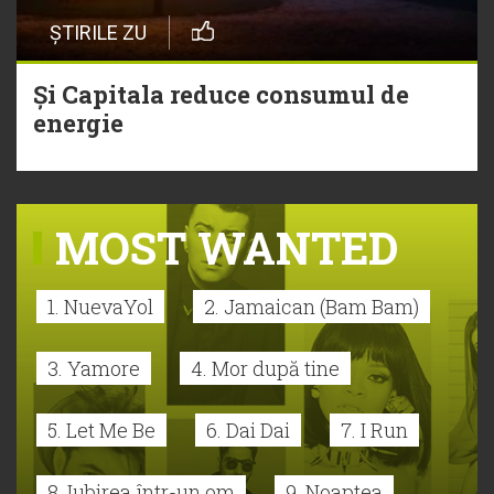
ȘTIRILE ZU
Și Capitala reduce consumul de
energie
MOST WANTED
1. NuevaYol
2. Jamaican (Bam Bam)
3. Yamore
4. Mor după tine
5. Let Me Be
6. Dai Dai
7. I Run
8. Iubirea într-un om
9. Noaptea