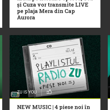
și Cuza vor transmite LIVE
pe plaja Mera din Cap
Aurora
ZU IS YOU
NEW MUSIC | 4 piese noi în