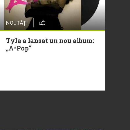
NOUTĂȚI
Tyla a lansat un nou album:
„A*Pop”