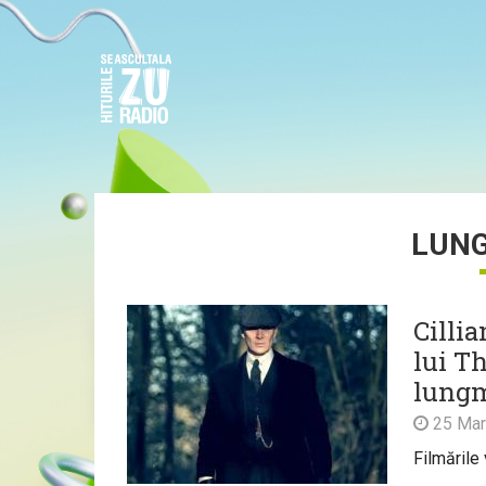
LUN
Cilli
lui T
lungm
25 Mar
Filmările