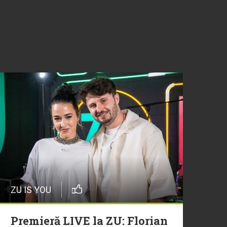
ZU IS YOU
Premieră LIVE la ZU: Florian