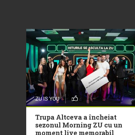
ZU IS YOU
Trupa Altceva a încheiat
sezonul Morning ZU cu un
moment live memorabil