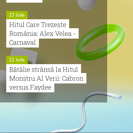
23 Iulie
Hitul Care Trezește
România: Alex Velea -
Carnaval
22 Iulie
Bătălie strânsă la Hitul
Monstru Al Verii: Cabron
versus Faydee
21 Iulie
Dă volumul mai tare!
Cabron vine cu Hitul
Monstru al Verii