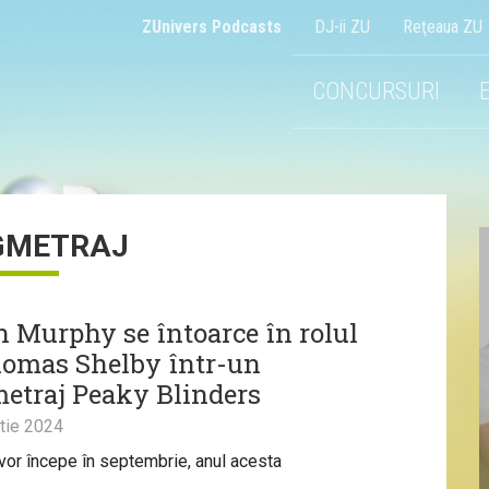
ZUnivers Podcasts
DJ-ii ZU
Reţeaua ZU
CONCURSURI
GMETRAJ
an Murphy se întoarce în rolul
homas Shelby într-un
etraj Peaky Blinders
tie 2024
 vor începe în septembrie, anul acesta