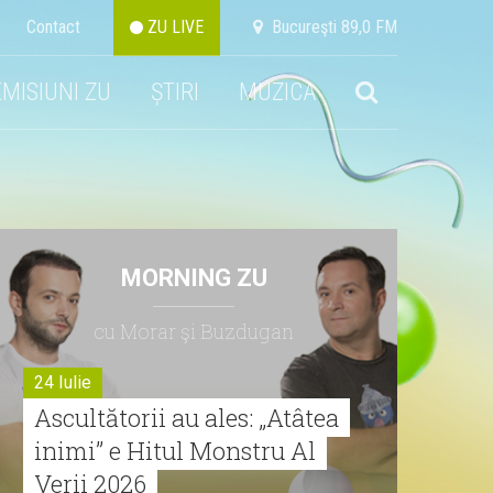
Contact
ZU LIVE
Bucureşti 89,0 FM
EMISIUNI ZU
ȘTIRI
MUZICA
MORNING ZU
cu Morar şi Buzdugan
24 Iulie
Ascultătorii au ales: „Atâtea
inimi” e Hitul Monstru Al
Verii 2026