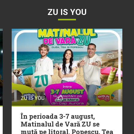
ZU IS YOU
ZU IS YOU
În perioada 3-7 august,
Matinalul de Vară ZU se
mută pe litoral. Popescu, Tea