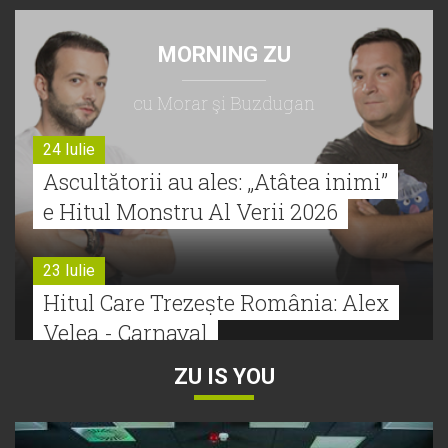
MORNING ZU
cu Morar şi Buzdugan
24 Iulie
Ascultătorii au ales: „Atâtea inimi”
e Hitul Monstru Al Verii 2026
23 Iulie
Hitul Care Trezește România: Alex
Velea - Carnaval
ZU IS YOU
22 Iulie
Bătălie strânsă la Hitul Monstru Al