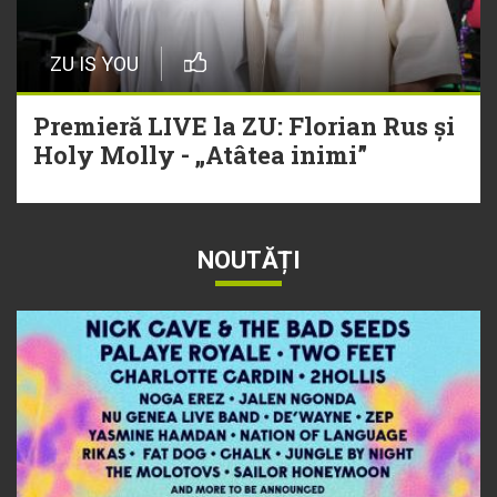
ZU IS YOU
Premieră LIVE la ZU: Florian Rus și
Holy Molly - „Atâtea inimi”
NOUTĂȚI