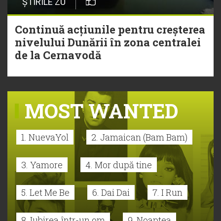
ȘTIRILE ZU
Continuă acțiunile pentru creșterea
nivelului Dunării în zona centralei
de la Cernavodă
MOST WANTED
1. NuevaYol
2. Jamaican (Bam Bam)
3. Yamore
4. Mor după tine
5. Let Me Be
6. Dai Dai
7. I Run
8. Iubirea într-un om
9. Noaptea