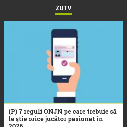
ZUTV
(P) 7 reguli ONJN pe care trebuie să
le știe orice jucător pasionat în
2026