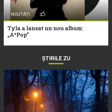
NOUTĂȚI
Tyla a lansat un nou album:
„A*Pop”
ȘTIRILE ZU