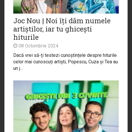
Joc Nou | Noi îți dăm numele
artiștilor, iar tu ghicești
hiturile
08 Octombrie 2024
Dacă vrei să-ți testezi cunoștințele despre hiturile
celor mai cunoscuți artiști, Popescu, Cuza și Tea au
un j...