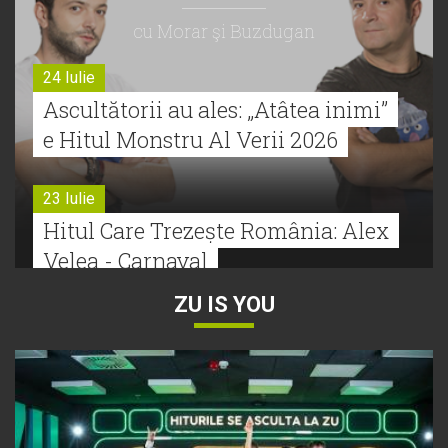
cu Morar şi Buzdugan
24 Iulie
Ascultătorii au ales: „Atâtea inimi”
e Hitul Monstru Al Verii 2026
23 Iulie
Hitul Care Trezește România: Alex
Velea - Carnaval
ZU IS YOU
22 Iulie
Bătălie strânsă la Hitul Monstru Al
Verii: Cabron versus Faydee
21 Iulie