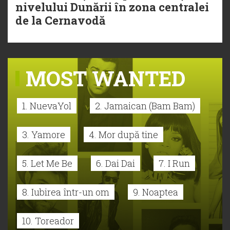
nivelului Dunării în zona centralei
de la Cernavodă
MOST WANTED
1. NuevaYol
2. Jamaican (Bam Bam)
3. Yamore
4. Mor după tine
5. Let Me Be
6. Dai Dai
7. I Run
8. Iubirea într-un om
9. Noaptea
10. Toreador