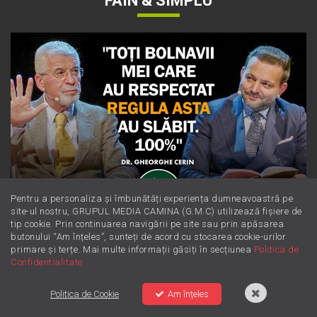
FAIN & SIMPLU
Pentru a personaliza și îmbunătăți experiența dumneavoastră pe
site-ul nostru, GRUPUL MEDIA CAMINA (G.M.C) utilizează fișiere de
Dieta Cerin: cum să slăbești sănătos
tip cookie. Prin continuarea navigării pe site sau prin apăsarea
fără să numeri obsesiv caloriile
butonului “Am înțeles”, sunteți de acord cu stocarea cookie-urilor
primare și terțe. Mai multe informații găsiți în secțiunea
Politica de
Confidentialitate
Politica de Cookie
Am înțeles