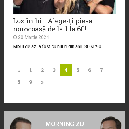
Loz în hit: Alege-ți piesa
norocoasă de la 1 la 60!
20 Martie 2024
Mixul de azi a fost cu hituri din anii ‘80 și ’90.
«
1
2
3
5
6
7
4
8
9
»
MORNING ZU