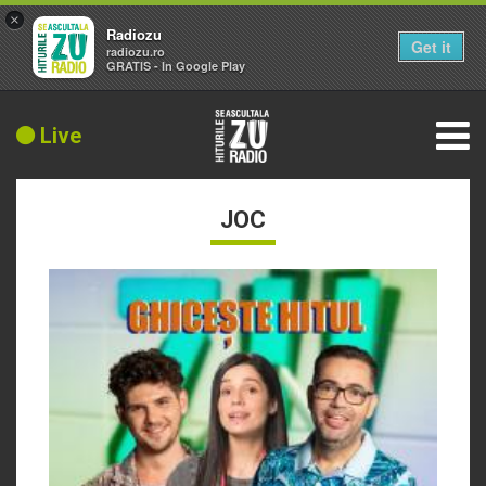
×
Radiozu
Get it
radiozu.ro
GRATIS - In Google Play
Live
JOC