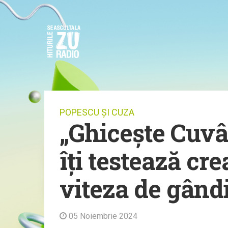
POPESCU ȘI CUZA
„Ghicește Cuvân
îți testează cre
viteza de gând
05 Noiembrie 2024