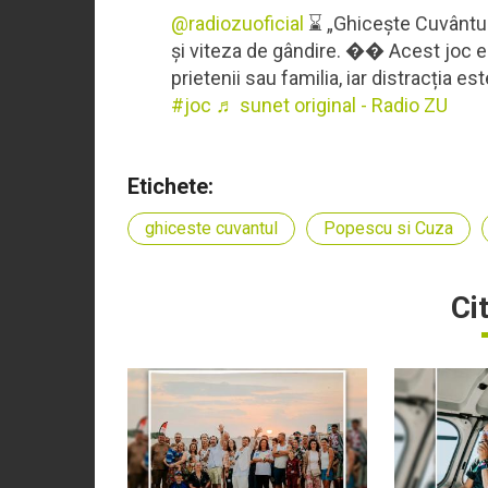
@radiozuoficial
⌛️ „Ghicește Cuvântul”
și viteza de gândire. �� Acest joc e
prietenii sau familia, iar distracția es
#joc
♬ sunet original - Radio ZU
Etichete:
ghiceste cuvantul
Popescu si Cuza
Ci