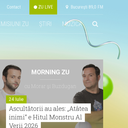
Contact
ZU LIVE
Bucureşti 89,0 FM
EMISIUNI ZU
ȘTIRI
MUZICA
MORNING ZU
cu Morar şi Buzdugan
24 Iulie
Ascultătorii au ales: „Atâtea
inimi” e Hitul Monstru Al
Verii 2026