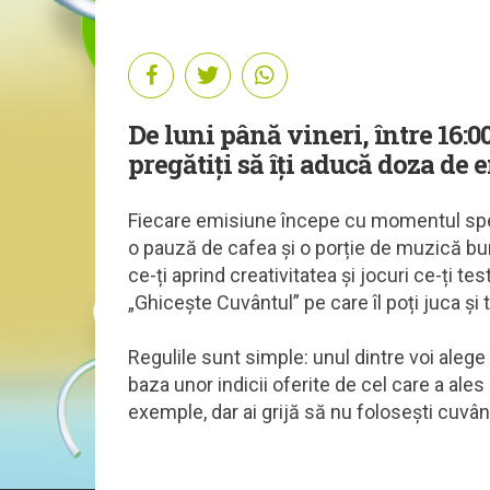
De luni până vineri, între 16:00
pregătiți să îți aducă doza de 
Fiecare emisiune începe cu momentul spec
o pauză de cafea și o porție de muzică bun
ce-ți aprind creativitatea și jocuri ce-ți te
„Ghicește Cuvântul” pe care îl poți juca și t
Regulile sunt simple: unul dintre voi alege 
baza unor indicii oferite de cel care a ales
exemple, dar ai grijă să nu folosești cuvânt