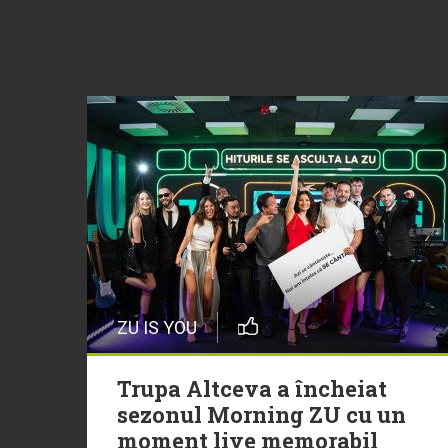
ZU IS YOU
Trupa Altceva a încheiat
sezonul Morning ZU cu un
moment live memorabil