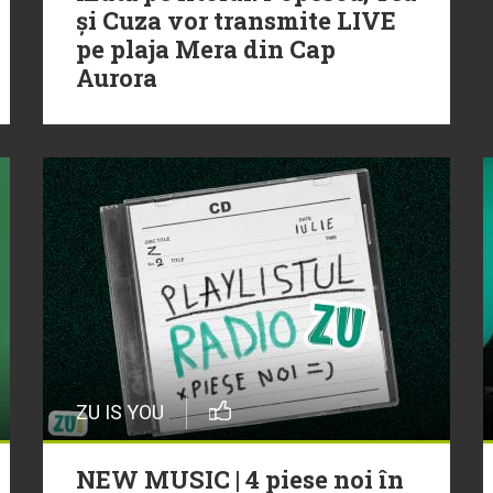
și Cuza vor transmite LIVE
pe plaja Mera din Cap
Aurora
ZU IS YOU
NEW MUSIC | 4 piese noi în