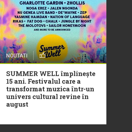
20 Iulie
Episod nou | Muzica Aia x
DJ Christian Thomson
20 Iulie
NOUTATI
Torpedoul lui Morar: Theo
Rose - „Ceai lângă tine”
SUMMER WELL împlinește
15 ani. Festivalul care a
transformat muzica într-un
univers cultural revine în
august