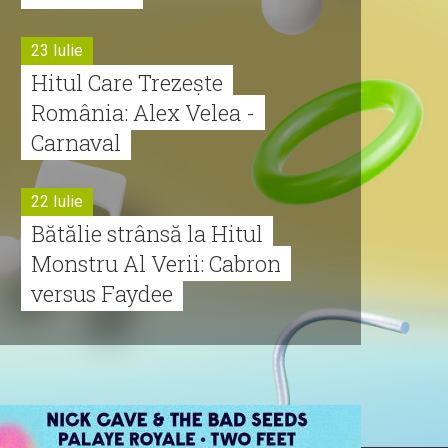
23 Iulie
Hitul Care Trezește
România: Alex Velea -
Carnaval
22 Iulie
Bătălie strânsă la Hitul
Monstru Al Verii: Cabron
versus Faydee
21 Iulie
Dă volumul mai tare!
Cabron vine cu Hitul
Monstru al Verii