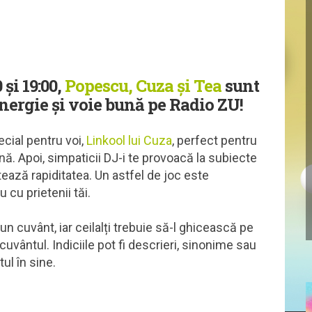
 și 19:00,
Popescu, Cuza și Tea
sunt
energie și voie bună pe Radio ZU!
ial pentru voi,
Linkool lui Cuza
, perfect pentru
ă. Apoi, simpaticii DJ-i te provoacă la subiecte
stează rapiditatea. Un astfel de joc este
u cu prietenii tăi.
un cuvânt, iar ceilalți trebuie să-l ghicească pe
 cuvântul. Indiciile pot fi descrieri, sinonime sau
ul în sine.