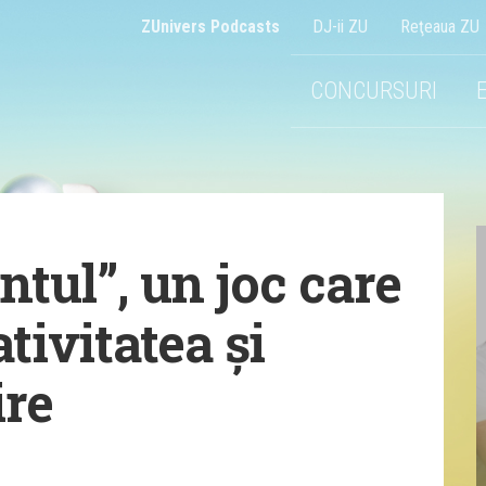
ZUnivers Podcasts
DJ-ii ZU
Reţeaua ZU
CONCURSURI
tul”, un joc care
ativitatea și
ire