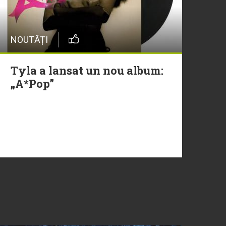
NOUTĂȚI
Tyla a lansat un nou album:
„A*Pop”