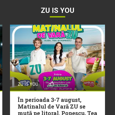
ZU IS YOU
ZU IS YOU
În perioada 3-7 august,
Matinalul de Vară ZU se
mută pe litoral. Popescu, Tea