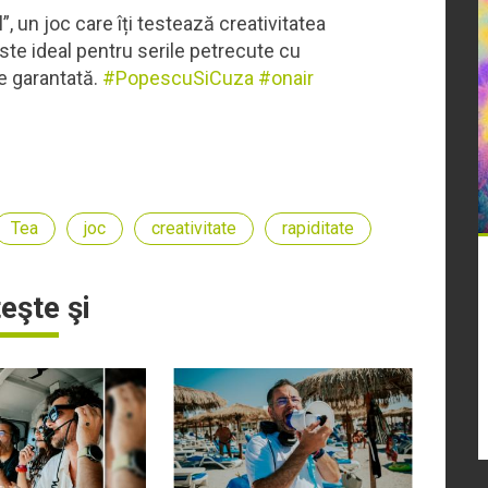
, un joc care îți testează creativitatea
ste ideal pentru serile petrecute cu
te garantată.
#PopescuSiCuza
#onair
Tea
joc
creativitate
rapiditate
teşte şi