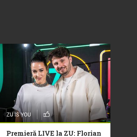
ZU IS YOU
Premieră LIVE la ZU: Florian