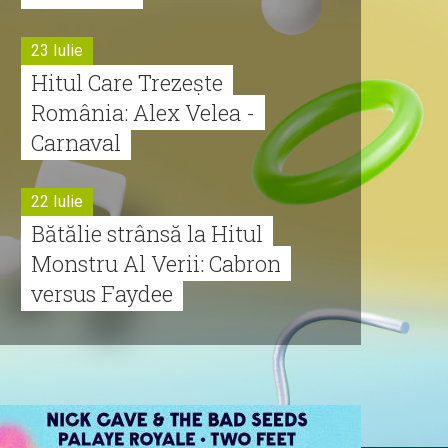
23 Iulie
Hitul Care Trezește
România: Alex Velea -
Carnaval
22 Iulie
Bătălie strânsă la Hitul
Monstru Al Verii: Cabron
versus Faydee
21 Iulie
Dă volumul mai tare!
Cabron vine cu Hitul
Monstru al Verii