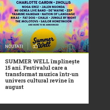
20 Iulie
Episod nou | Muzica Aia x
DJ Christian Thomson
20 Iulie
NOUTATI
Torpedoul lui Morar: Theo
Rose - „Ceai lângă tine”
SUMMER WELL împlinește
15 ani. Festivalul care a
transformat muzica într-un
univers cultural revine în
august