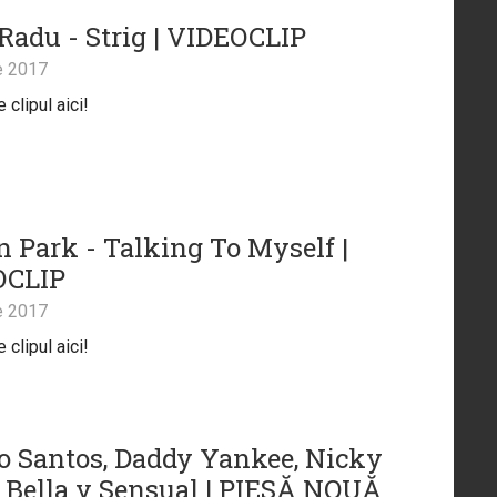
Radu - Strig | VIDEOCLIP
e 2017
clipul aici!
n Park - Talking To Myself |
OCLIP
e 2017
clipul aici!
 Santos, Daddy Yankee, Nicky
 Bella y Sensual | PIESĂ NOUĂ