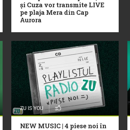
și Cuza vor transmite LIVE
pe plaja Mera din Cap
Aurora
ZU IS YOU
NEW MUSIC | 4 piese noi în