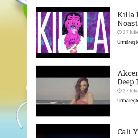
Killa 
Noast
27 Iuli
Urmărește 
Akcen
Deep 
27 Iuli
Urmărește 
Cali Y