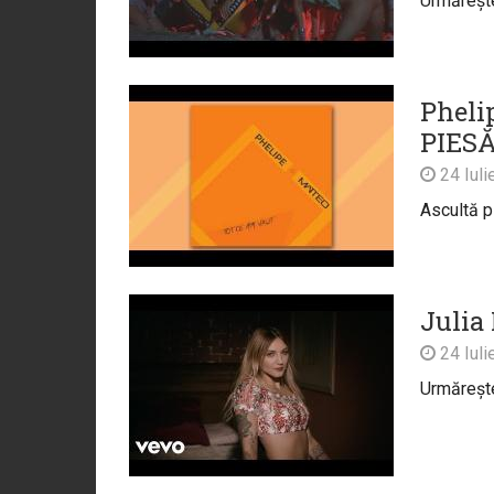
Urmărește 
Phelip
PIES
24 Iuli
Ascultă p
Julia
24 Iuli
Urmărește 