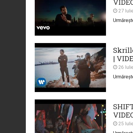
VIDE
27 Iuli
Urmărește 
Skril
| VID
26 Iuli
Urmărește 
SHIFT
VIDE
25 Iuli