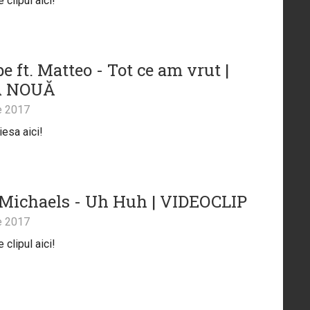
clipul aici!
e ft. Matteo - Tot ce am vrut |
Ă NOUĂ
e 2017
iesa aici!
 Michaels - Uh Huh | VIDEOCLIP
e 2017
clipul aici!