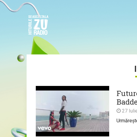
Futur
Badde
27 Iuli
Urmărește 