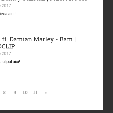
e 2017
iesa aici!
 ft. Damian Marley - Bam |
OCLIP
e 2017
clipul aici!
8
9
10
11
»