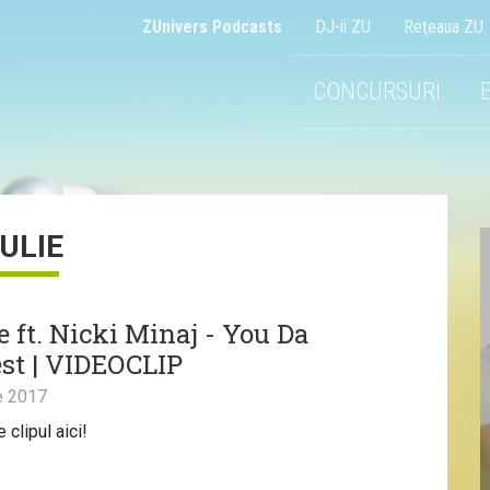
ZUnivers Podcasts
DJ-ii ZU
Reţeaua ZU
CONCURSURI
IULIE
e ft. Nicki Minaj - You Da
st | VIDEOCLIP
e 2017
clipul aici!