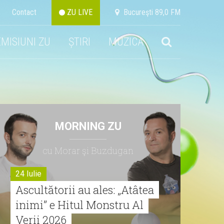
Contact
ZU LIVE
Bucureşti 89,0 FM
EMISIUNI ZU
ȘTIRI
MUZICA
MORNING ZU
cu Morar şi Buzdugan
24 Iulie
Ascultătorii au ales: „Atâtea
inimi” e Hitul Monstru Al
Verii 2026