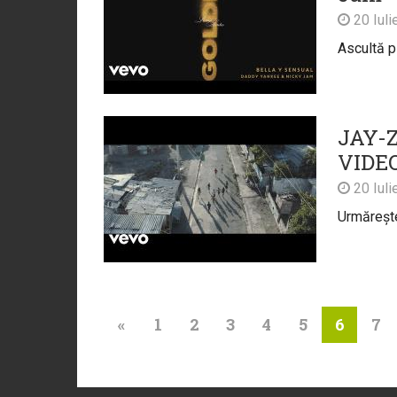
20 Iuli
Ascultă p
JAY-Z
VIDE
20 Iuli
Urmărește 
«
1
2
3
4
5
7
6