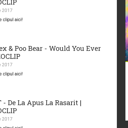
OCLIP
e 2017
clipul aici!
lex & Poo Bear - Would You Ever
EOCLIP
e 2017
clipul aici!
 - De La Apus La Rasarit |
OCLIP
e 2017