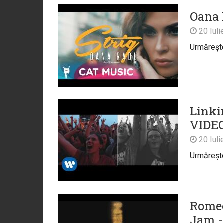
Oana 
20 Iuli
Urmărește 
Linki
VIDE
20 Iuli
Urmărește 
Romeo
Jam -