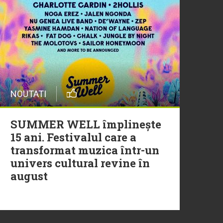
20 Iulie
Episod nou | Muzica Aia x
DJ Christian Thomson
20 Iulie
NOUTATI
Torpedoul lui Morar: Theo
Rose - „Ceai lângă tine”
SUMMER WELL împlinește
15 ani. Festivalul care a
transformat muzica într-un
univers cultural revine în
august