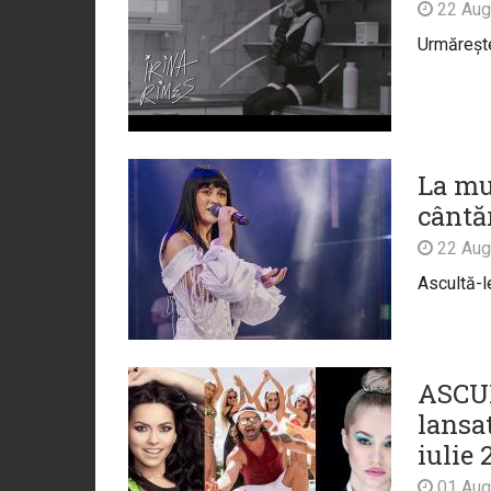
22 Aug
Urmărește 
La mu
cântăr
22 Aug
Ascultă-le
ASCUL
lansat
iulie 
01 Aug