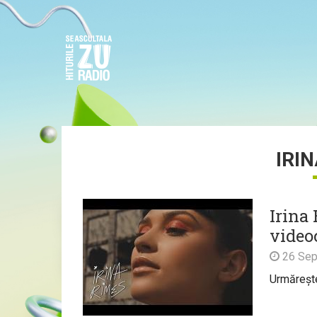
IRI
Irina 
video
26 Sep
Urmărește 