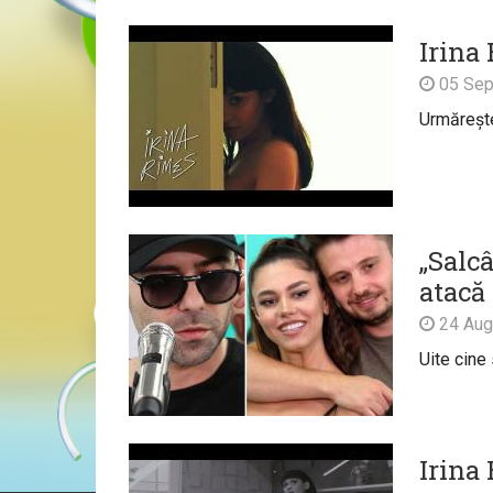
Irina 
05 Sep
Urmărește 
„Salcâ
atacă
24 Aug
Uite cine 
Irina 