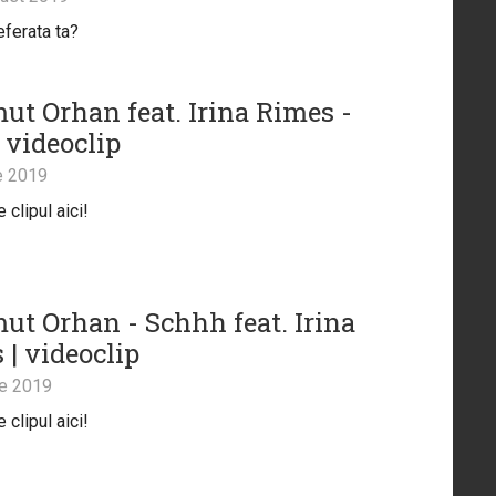
eferata ta?
t Orhan feat. Irina Rimes -
 videoclip
e 2019
clipul aici!
t Orhan - Schhh feat. Irina
 | videoclip
ie 2019
clipul aici!