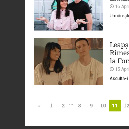
16 Apri
Urmărește
Leapș
Rimes
la Fo
15 Apri
Ascultă-i
...
«
1
2
8
9
10
1
11