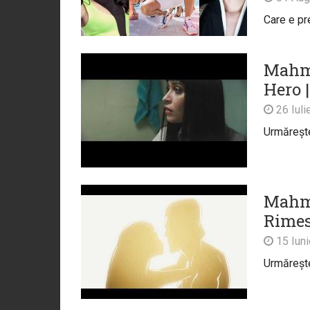
Care e pr
Mahmu
Hero |
26 Iuli
Urmărește 
Mahmu
Rimes
15 Iun
Urmărește 