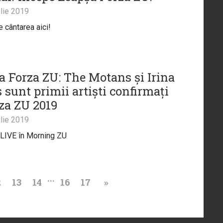
lie 2019
 cântarea aici!
a Forza ZU: The Motans și Irina
 sunt primii artiști confirmați
rza ZU 2019
lie 2019
 LIVE în Morning ZU
...
2
13
14
16
17
»