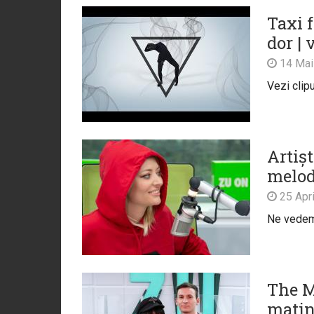
Taxi 
dor | 
14 Mai
Vezi clipu
Artiș
melodi
25 Apri
Ne vedem
The M
matin