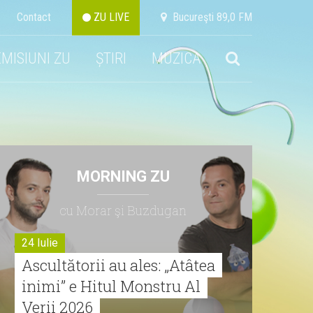
Contact
ZU LIVE
Bucureşti 89,0 FM
EMISIUNI ZU
ȘTIRI
MUZICA
MORNING ZU
cu Morar şi Buzdugan
24 Iulie
Ascultătorii au ales: „Atâtea
inimi” e Hitul Monstru Al
Verii 2026