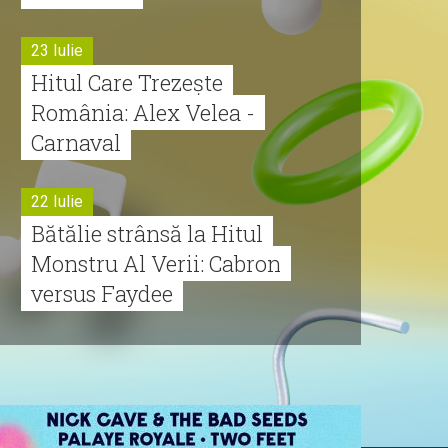
23 Iulie
Hitul Care Trezește
România: Alex Velea -
Carnaval
22 Iulie
Bătălie strânsă la Hitul
Monstru Al Verii: Cabron
versus Faydee
21 Iulie
Dă volumul mai tare!
Cabron vine cu Hitul
Monstru al Verii