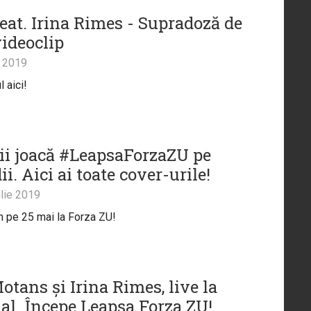
feat. Irina Rimes - Supradoză de
videoclip
 2019
l aici!
tii joacă #LeapsaForzaZU pe
i. Aici ai toate cover-urile!
lie 2019
 pe 25 mai la Forza ZU!
otans și Irina Rimes, live la
al. Începe Leapșa Forza ZU!