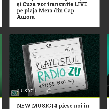
și Cuza vor transmite LIVE
pe plaja Mera din Cap
Aurora
ZU IS YOU
NEW MUSIC | 4 piese noi în