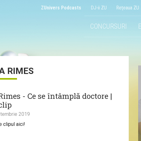
ZUnivers Podcasts
DJ-ii ZU
Reţeaua ZU
CONCURSURI
NA RIMES
Rimes - Ce se întâmplă doctore |
clip
tembrie 2019
clipul aici!