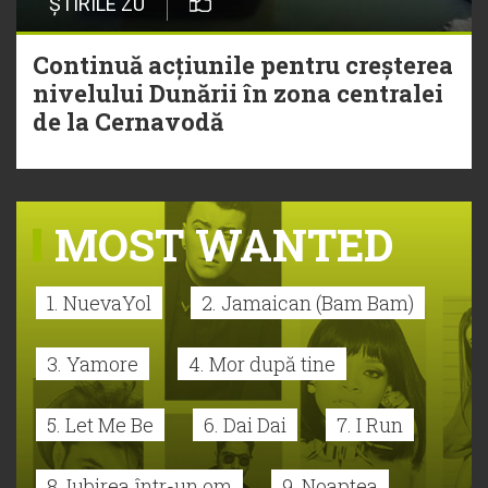
ȘTIRILE ZU
Continuă acțiunile pentru creșterea
nivelului Dunării în zona centralei
de la Cernavodă
MOST WANTED
1. NuevaYol
2. Jamaican (Bam Bam)
3. Yamore
4. Mor după tine
5. Let Me Be
6. Dai Dai
7. I Run
8. Iubirea într-un om
9. Noaptea