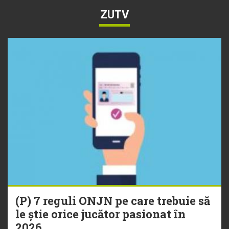
ZUTV
(P) 7 reguli ONJN pe care trebuie să
le știe orice jucător pasionat în
2026