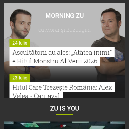
MORNING ZU
cu Morar şi Buzdugan
24 Iulie
Ascultătorii au ales: „Atâtea inimi”
e Hitul Monstru Al Verii 2026
23 Iulie
Hitul Care Trezește România: Alex
Velea - Carnaval
ZU IS YOU
22 Iulie
Bătălie strânsă la Hitul Monstru Al