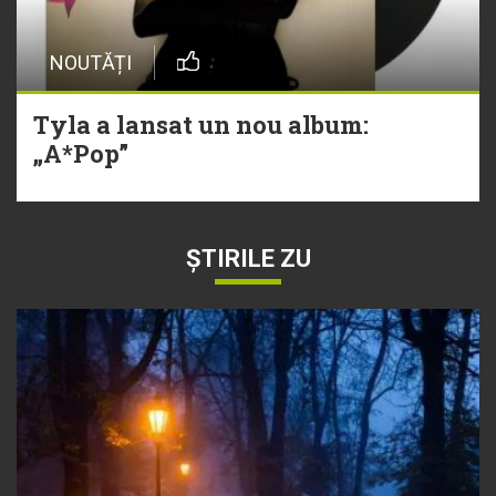
NOUTĂȚI
Tyla a lansat un nou album:
„A*Pop”
ȘTIRILE ZU