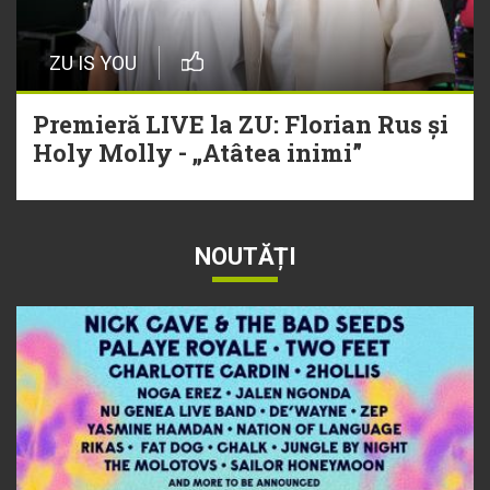
ZU IS YOU
Premieră LIVE la ZU: Florian Rus și
Holy Molly - „Atâtea inimi”
NOUTĂȚI