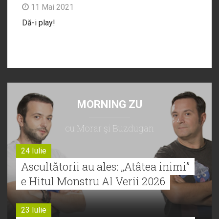
11 Mai 2021
Dă-i play!
MORNING ZU
cu Morar şi Buzdugan
24 Iulie
Ascultătorii au ales: „Atâtea inimi”
e Hitul Monstru Al Verii 2026
23 Iulie