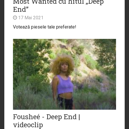
Most Wanted cu hitul „Deep
End”
17 Mai 2021
Votează piesele tale preferate!
Fousheé - Deep End |
videoclip