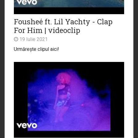
Fousheé ft. Lil Yachty - Clap
For Him | videoclip
19 Iulie 2021
Urmărește clipul aici!