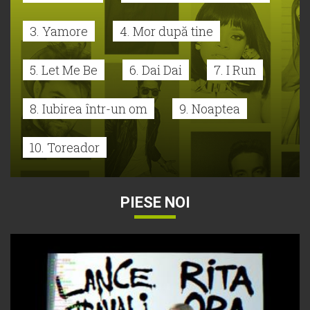
3. Yamore
4. Mor după tine
5. Let Me Be
6. Dai Dai
7. I Run
8. Iubirea într-un om
9. Noaptea
10. Toreador
PIESE NOI