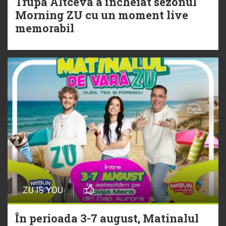
Trupa Altceva a încheiat sezonul
20 Iulie
Morning ZU cu un moment live
Torpedoul lui Morar: Theo Rose -
memorabil
„Ceai lângă tine”
ZU IS YOU
În perioada 3-7 august, Matinalul