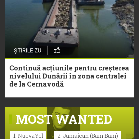
ȘTIRILE ZU
Continuă acțiunile pentru creșterea
nivelului Dunării în zona centralei
de la Cernavodă
MOST WANTED
1. NuevaYol
2. Jamaican (Bam Bam)