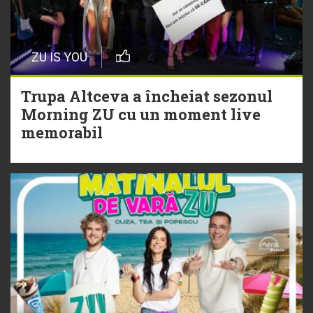
20 Iulie
Episod nou | Muzica Aia x DJ
ZU IS YOU
Christian Thomson
Trupa Altceva a încheiat sezonul
20 Iulie
Morning ZU cu un moment live
Torpedoul lui Morar: Theo Rose -
memorabil
„Ceai lângă tine”