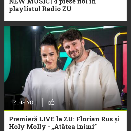
NEW MUSIC | 4 piese noi în
playlistul Radio ZU
ZU IS YOU
Premieră LIVE la ZU: Florian Rus și
Holy Molly - „Atâtea inimi”