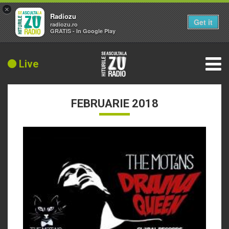
×
Radiozu
Get it
radiozu.ro
GRATIS - In Google Play
Live
FEBRUARIE 2018