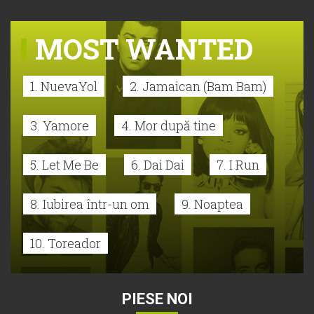
MOST WANTED
1. NuevaYol
2. Jamaican (Bam Bam)
3. Yamore
4. Mor după tine
5. Let Me Be
6. Dai Dai
7. I Run
8. Iubirea într-un om
9. Noaptea
10. Toreador
PIESE NOI