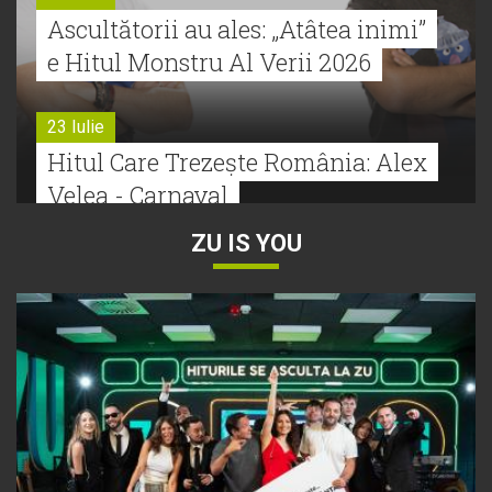
Ascultătorii au ales: „Atâtea inimi”
e Hitul Monstru Al Verii 2026
23 Iulie
Hitul Care Trezește România: Alex
Velea - Carnaval
ZU IS YOU
22 Iulie
Bătălie strânsă la Hitul Monstru Al
Verii: Cabron versus Faydee
21 Iulie
Dă volumul mai tare! Cabron vine
cu Hitul Monstru al Verii