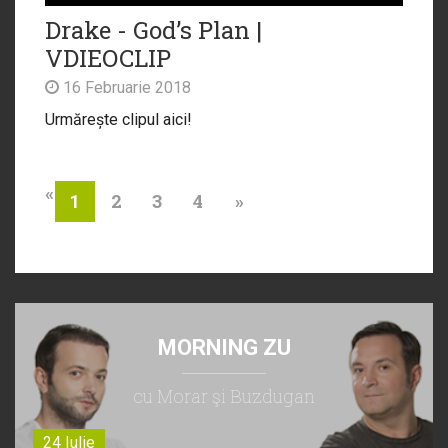
Drake - God’s Plan |
VDIEOCLIP
16 Februarie 2018
Urmărește clipul aici!
«
2
3
4
»
1
MORNING ZU
cu Morar şi Buzdugan
24 Iulie