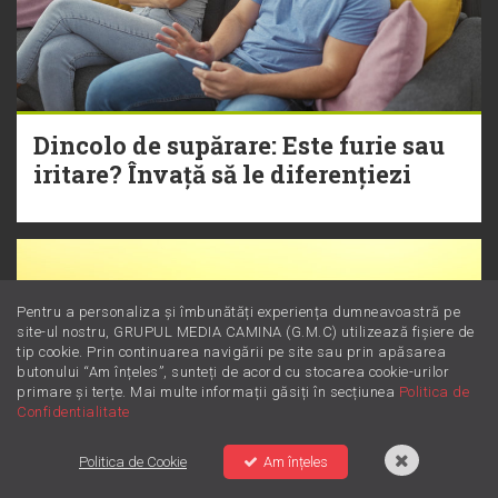
Dincolo de supărare: Este furie sau
iritare? Învață să le diferențiezi
Pentru a personaliza și îmbunătăți experiența dumneavoastră pe
site-ul nostru, GRUPUL MEDIA CAMINA (G.M.C) utilizează fișiere de
tip cookie. Prin continuarea navigării pe site sau prin apăsarea
butonului “Am înțeles”, sunteți de acord cu stocarea cookie-urilor
primare și terțe. Mai multe informații găsiți în secțiunea
Politica de
Confidentialitate
Politica de Cookie
Am înțeles