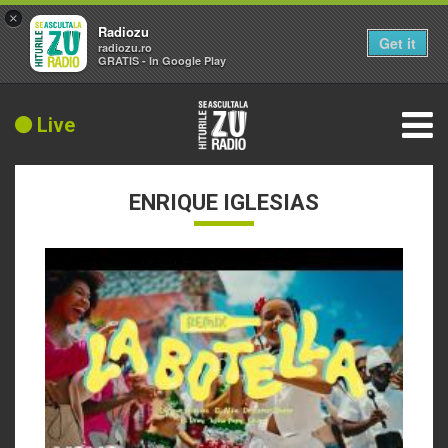
×
Radiozu
Get it
radiozu.ro
GRATIS - In Google Play
Live
ENRIQUE IGLESIAS