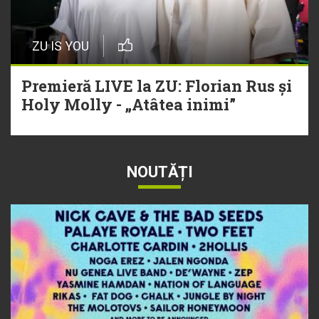
ZU IS YOU
Premieră LIVE la ZU: Florian Rus și
Holy Molly - „Atâtea inimi”
NOUTĂȚI