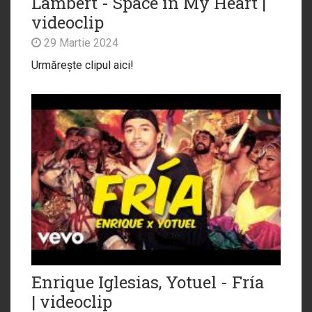
Lambert - Space in My Heart |
videoclip
29 Martie 2024
Urmărește clipul aici!
Enrique Iglesias, Yotuel - Fría
| videoclip