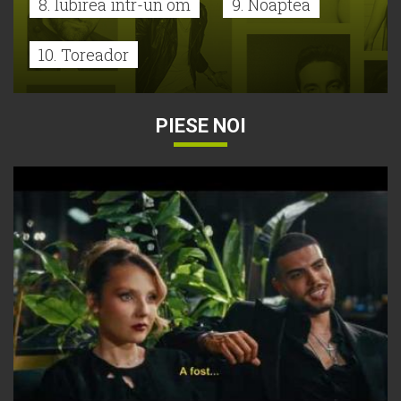
8. Iubirea într-un om
9. Noaptea
10. Toreador
PIESE NOI