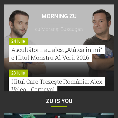
MORNING ZU
cu Morar şi Buzdugan
24 Iulie
Ascultătorii au ales: „Atâtea inimi”
e Hitul Monstru Al Verii 2026
23 Iulie
Hitul Care Trezește România: Alex
Velea - Carnaval
ZU IS YOU
22 Iulie
Bătălie strânsă la Hitul Monstru Al