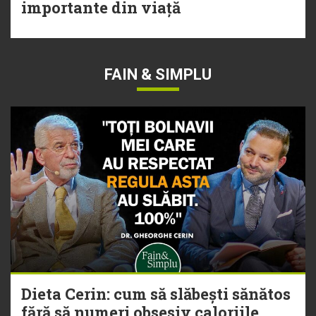
importante din viață
FAIN & SIMPLU
Dieta Cerin: cum să slăbești sănătos
fără să numeri obsesiv caloriile