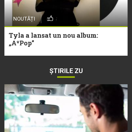
NOUTĂȚI
Tyla a lansat un nou album:
„A*Pop”
ȘTIRILE ZU