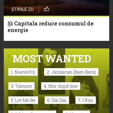
ȘTIRILE ZU
Și Capitala reduce consumul de
energie
MOST WANTED
1. NuevaYol
2. Jamaican (Bam Bam)
3. Yamore
4. Mor după tine
5. Let Me Be
6. Dai Dai
7. I Run