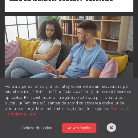
Pentru a personaliza și îmbunătăți experiența dumneavoastră pe
site-ul nostru, GRUPUL MEDIA CAMINA (G.M.C) utilizează fișiere de
Dincolo de supărare: Este furie sau
tip cookie. Prin continuarea navigării pe site sau prin apăsarea
butonului “Am înțeles”, sunteți de acord cu stocarea cookie-urilor
iritare? Învață să le diferențiezi
primare și terțe. Mai multe informații găsiți în secțiunea
Politica de
Confidentialitate
Politica de Cookie
Am înțeles