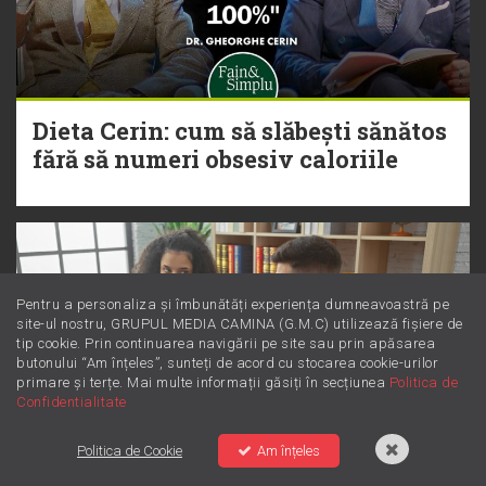
Dieta Cerin: cum să slăbești sănătos
fără să numeri obsesiv caloriile
Pentru a personaliza și îmbunătăți experiența dumneavoastră pe
site-ul nostru, GRUPUL MEDIA CAMINA (G.M.C) utilizează fișiere de
tip cookie. Prin continuarea navigării pe site sau prin apăsarea
butonului “Am înțeles”, sunteți de acord cu stocarea cookie-urilor
primare și terțe. Mai multe informații găsiți în secțiunea
Politica de
Confidentialitate
Politica de Cookie
Am înțeles