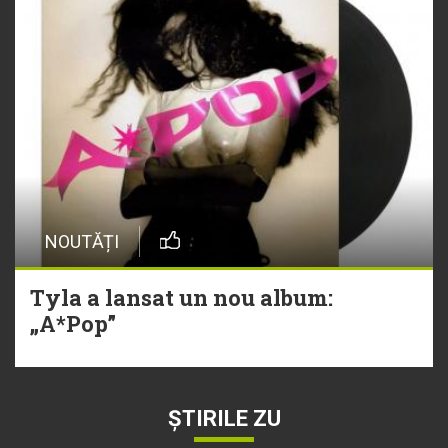
NOUTĂȚI
Tyla a lansat un nou album:
„A*Pop”
ȘTIRILE ZU