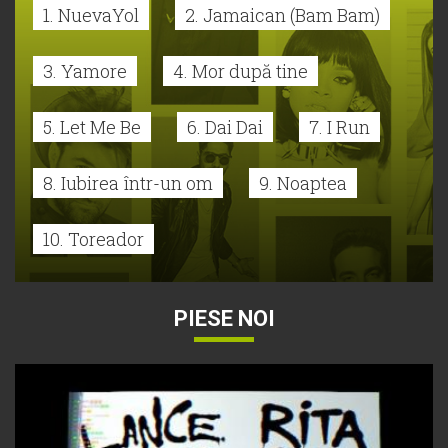
1. NuevaYol
2. Jamaican (Bam Bam)
3. Yamore
4. Mor după tine
5. Let Me Be
6. Dai Dai
7. I Run
8. Iubirea într-un om
9. Noaptea
10. Toreador
PIESE NOI