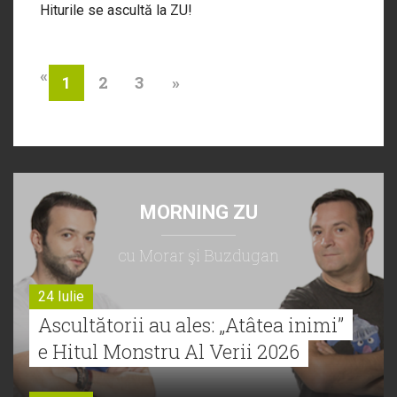
Hiturile se ascultă la ZU!
«
2
3
»
1
MORNING ZU
cu Morar şi Buzdugan
24 Iulie
Ascultătorii au ales: „Atâtea inimi”
e Hitul Monstru Al Verii 2026