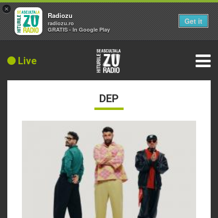
×
Radiozu
Get it
radiozu.ro
GRATIS - In Google Play
Live
DEP