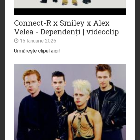
Connect-R x ‪Smiley‬ x ‪Alex
Velea‬ - Dependenți | videoclip
15 Ianuarie 2026
Urmărește clipul aici!