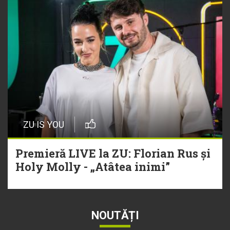
ZU IS YOU
Premieră LIVE la ZU: Florian Rus și
Holy Molly - „Atâtea inimi”
NOUTĂȚI