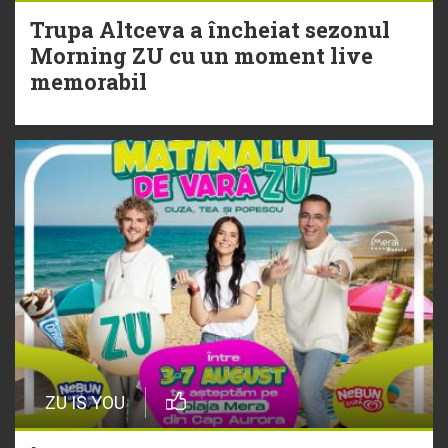
Trupa Altceva a încheiat sezonul
20 Iulie
Morning ZU cu un moment live
Torpedoul lui Morar: Theo Rose -
memorabil
„Ceai lângă tine”
ZU IS YOU