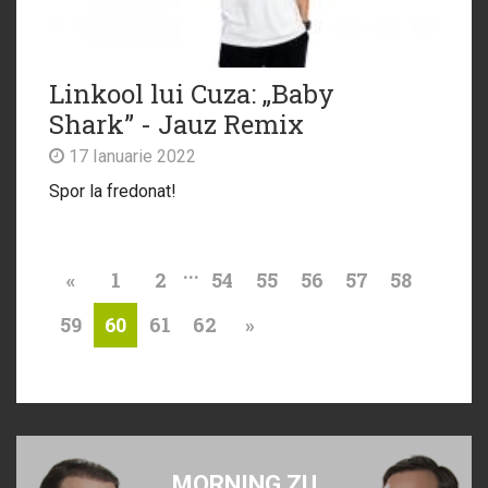
Linkool lui Cuza: „Baby
Shark” - Jauz Remix
17 Ianuarie 2022
Spor la fredonat!
...
«
1
2
54
55
56
57
58
59
61
62
»
60
MORNING ZU