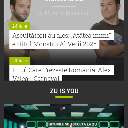
cu Morar şi Buzdugan
24 Iulie
Ascultătorii au ales: „Atâtea inimi”
e Hitul Monstru Al Verii 2026
23 Iulie
Hitul Care Trezește România: Alex
Velea - Carnaval
ZU IS YOU
22 Iulie
Bătălie strânsă la Hitul Monstru Al
Verii: Cabron versus Faydee