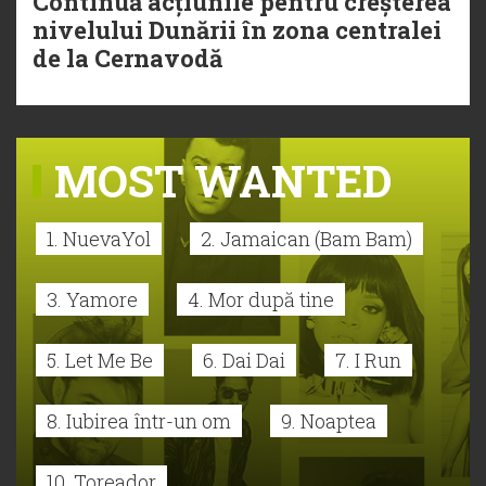
Continuă acțiunile pentru creșterea
nivelului Dunării în zona centralei
de la Cernavodă
MOST WANTED
1. NuevaYol
2. Jamaican (Bam Bam)
3. Yamore
4. Mor după tine
5. Let Me Be
6. Dai Dai
7. I Run
8. Iubirea într-un om
9. Noaptea
10. Toreador