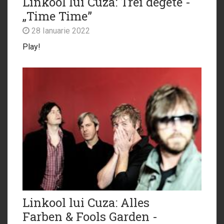
Linkool lui Cuza: Trei degete -
„Time Time”
28 Ianuarie 2022
Play!
Linkool lui Cuza: Alles
Farben & Fools Garden -