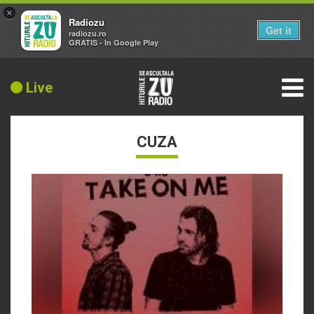
×
Radiozu
Get it
radiozu.ro
GRATIS - In Google Play
Live
CUZA