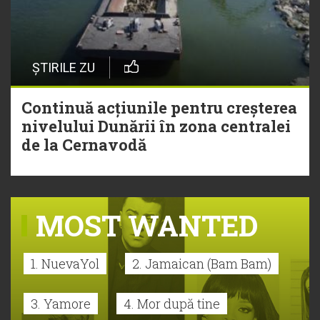
ȘTIRILE ZU
Continuă acțiunile pentru creșterea
nivelului Dunării în zona centralei
de la Cernavodă
MOST WANTED
1. NuevaYol
2. Jamaican (Bam Bam)
3. Yamore
4. Mor după tine