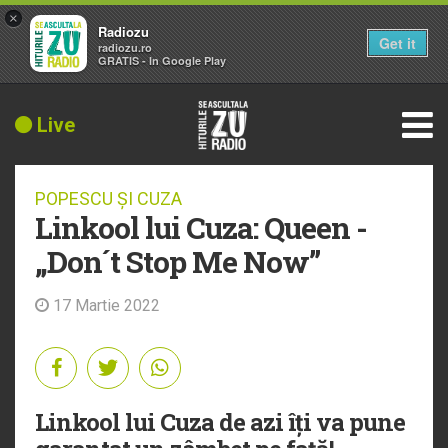
×
Radiozu
Get it
radiozu.ro
GRATIS - In Google Play
Live
POPESCU ȘI CUZA
Linkool lui Cuza: Queen -
„Don´t Stop Me Now”
17 Martie 2022
Linkool lui Cuza de azi îți va pune