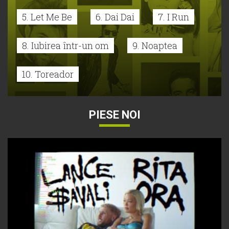
5. Let Me Be
6. Dai Dai
7. I Run
8. Iubirea într-un om
9. Noaptea
10. Toreador
PIESE NOI