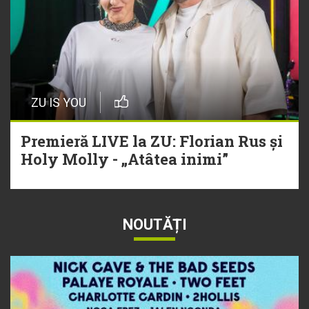
ZU IS YOU
Premieră LIVE la ZU: Florian Rus și
Holy Molly - „Atâtea inimi”
NOUTĂȚI