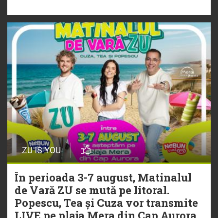
„Ceai lângă tine”
ZU IS YOU
În perioada 3-7 august, Matinalul
de Vară ZU se mută pe litoral.
Popescu, Tea și Cuza vor transmite
LIVE pe plaja Mera din Cap Aurora