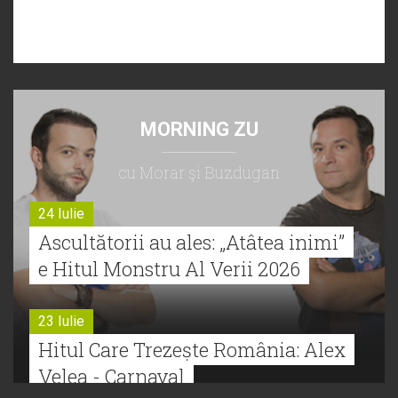
MORNING ZU
cu Morar şi Buzdugan
24 Iulie
Ascultătorii au ales: „Atâtea inimi”
e Hitul Monstru Al Verii 2026
23 Iulie
Hitul Care Trezește România: Alex
Velea - Carnaval