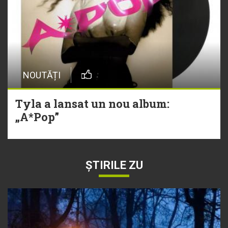
NOUTĂȚI
Tyla a lansat un nou album:
„A*Pop”
ȘTIRILE ZU