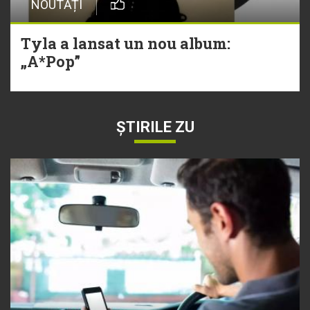
NOUTĂȚI
Tyla a lansat un nou album:
„A*Pop”
ȘTIRILE ZU