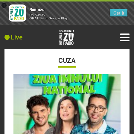
×
Radiozu
Get it
radiozu.ro
GRATIS - In Google Play
Live
CUZA