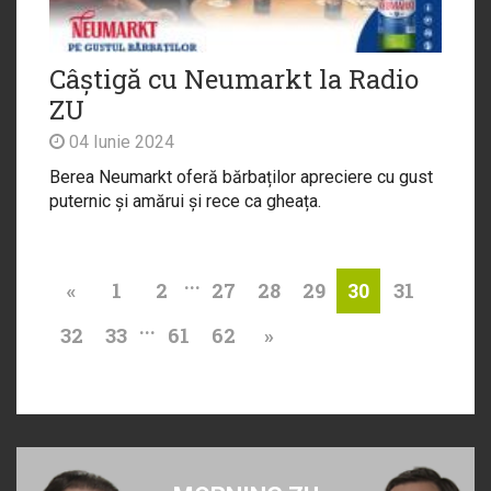
Câștigă cu Neumarkt la Radio
ZU
04 Iunie 2024
Berea Neumarkt oferă bărbaților apreciere cu gust
puternic și amărui și rece ca gheața.
...
«
1
2
27
28
29
31
30
...
32
33
61
62
»