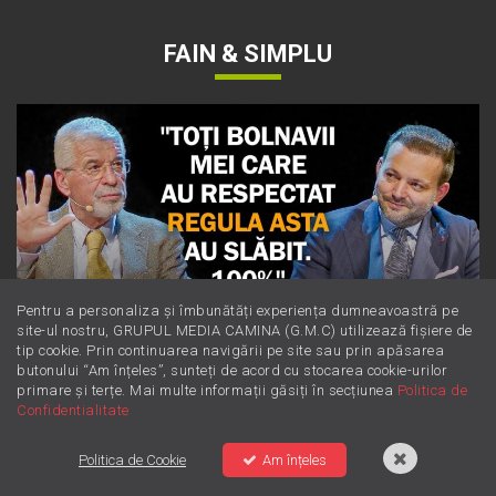
FAIN & SIMPLU
Pentru a personaliza și îmbunătăți experiența dumneavoastră pe
site-ul nostru, GRUPUL MEDIA CAMINA (G.M.C) utilizează fișiere de
tip cookie. Prin continuarea navigării pe site sau prin apăsarea
butonului “Am înțeles”, sunteți de acord cu stocarea cookie-urilor
primare și terțe. Mai multe informații găsiți în secțiunea
Politica de
Dieta Cerin: cum să slăbești sănătos
Confidentialitate
fără să numeri obsesiv caloriile
Politica de Cookie
Am înțeles