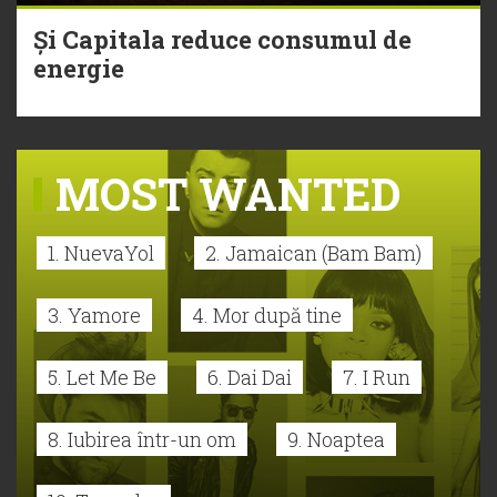
Și Capitala reduce consumul de
energie
MOST WANTED
1. NuevaYol
2. Jamaican (Bam Bam)
3. Yamore
4. Mor după tine
5. Let Me Be
6. Dai Dai
7. I Run
8. Iubirea într-un om
9. Noaptea