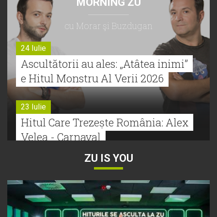
MORNING ZU
cu Morar şi Buzdugan
24 Iulie
Ascultătorii au ales: „Atâtea inimi”
e Hitul Monstru Al Verii 2026
23 Iulie
Hitul Care Trezește România: Alex
Velea - Carnaval
ZU IS YOU
22 Iulie
Bătălie strânsă la Hitul Monstru Al
Verii: Cabron versus Faydee