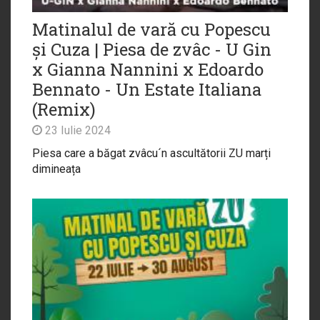
Matinalul de vară cu Popescu
și Cuza | Piesa de zvâc - U Gin
x Gianna Nannini x Edoardo
Bennato - Un Estate Italiana
(Remix)
23 Iulie 2024
Piesa care a băgat zvâcu´n ascultătorii ZU marți
dimineața