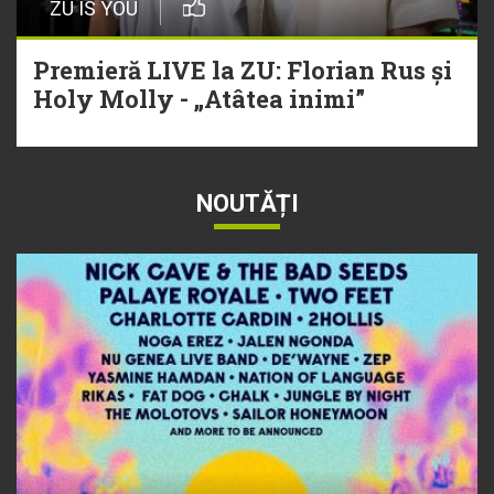
ZU IS YOU
Premieră LIVE la ZU: Florian Rus și
Holy Molly - „Atâtea inimi”
NOUTĂȚI