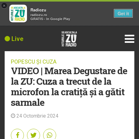
×
Radiozu
Get it
radiozu.ro
GRATIS - In Google Play
Live
POPESCU ȘI CUZA
VIDEO | Marea Degustare de
la ZU: Cuza a trecut de la
microfon la cratiță și a gătit
sarmale
24 Octombrie 2024