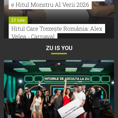
e Hitul Monstru Al Verii 2026
23 Iulie
Hitul Care Trezește România: Alex
Velea - Carnaval
ZU IS YOU
22 Iulie
Bătălie strânsă la Hitul Monstru Al
Verii: Cabron versus Faydee
21 Iulie
Dă volumul mai tare! Cabron vine
cu Hitul Monstru al Verii
20 Iulie