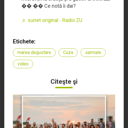
�� �� Ce notă îi dai?
♬ sunet original - Radio ZU
Etichete:
marea degustare
Cuza
sarmale
video
Citeşte şi