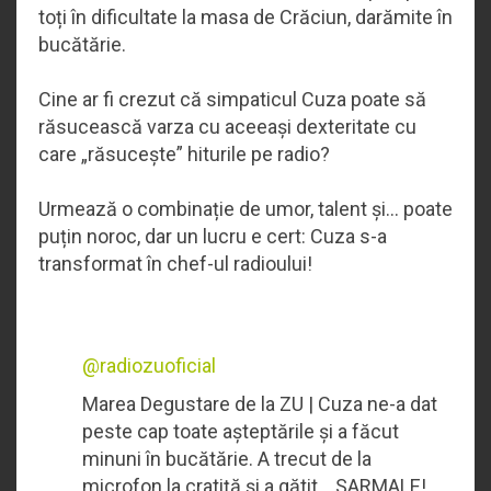
toți în dificultate la masa de Crăciun, darămite în
bucătărie.
Cine ar fi crezut că simpaticul Cuza poate să
răsucească varza cu aceeași dexteritate cu
care „răsucește” hiturile pe radio?
Urmează o combinație de umor, talent și... poate
puțin noroc, dar un lucru e cert: Cuza s-a
transformat în chef-ul radioului!
@radiozuoficial
Marea Degustare de la ZU | Cuza ne-a dat
peste cap toate așteptările și a făcut
minuni în bucătărie. A trecut de la
microfon la cratiță și a gătit… SARMALE!