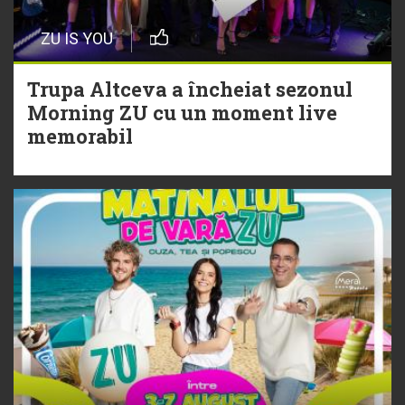
Episod nou | Muzica Aia x DJ
ZU IS YOU
Christian Thomson
Trupa Altceva a încheiat sezonul
20 Iulie
Morning ZU cu un moment live
Torpedoul lui Morar: Theo Rose -
memorabil
„Ceai lângă tine”