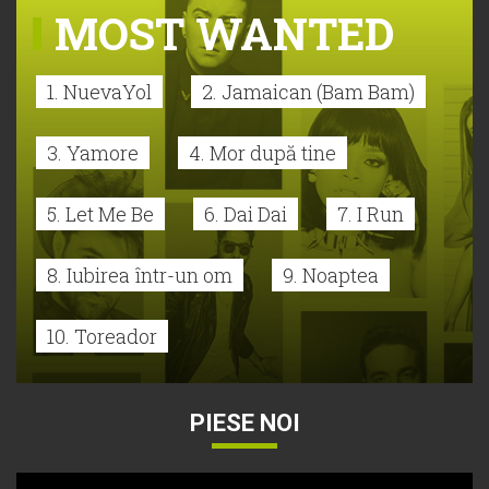
MOST WANTED
1. NuevaYol
2. Jamaican (Bam Bam)
3. Yamore
4. Mor după tine
5. Let Me Be
6. Dai Dai
7. I Run
8. Iubirea într-un om
9. Noaptea
10. Toreador
PIESE NOI