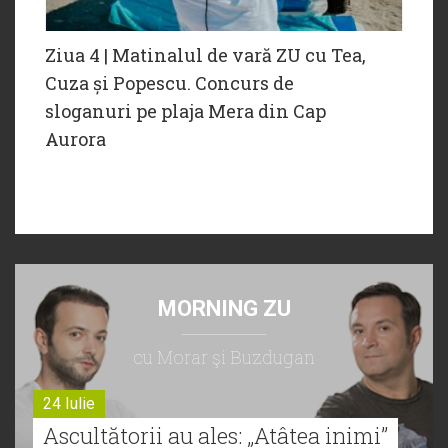
Ziua 4 | Matinalul de vară ZU cu Tea,
Cuza și Popescu. Concurs de
sloganuri pe plaja Mera din Cap
Aurora
MORNING ZU
cu Morar şi Buzdugan
24 Iulie
Ascultătorii au ales: „Atâtea inimi”