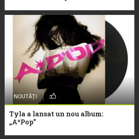
NOUTĂȚI
Tyla a lansat un nou album:
„A*Pop”