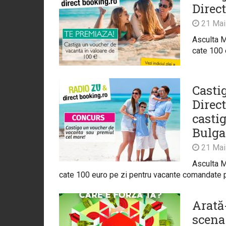
Direc
21 Mai
Asculta M
cate 100 
Casti
Direct
casti
Bulga
21 Mai
Asculta M
cate 100 euro pe zi pentru vacante comandate pe
Arată-
scena