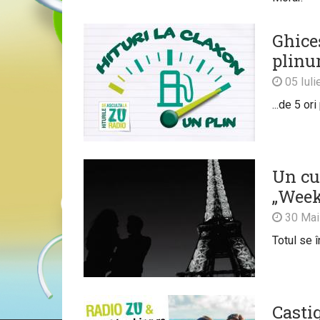
Ghice
plinur
05 Iuli
...de 5 ori
Un cu
„Week
30 Mai
Totul se 
Casti