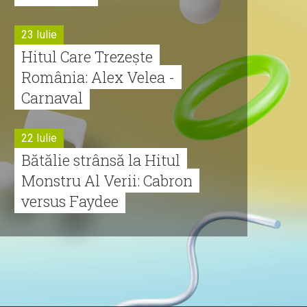
23 Iulie
Hitul Care Trezește
România: Alex Velea -
Carnaval
22 Iulie
Bătălie strânsă la Hitul
Monstru Al Verii: Cabron
versus Faydee
21 Iulie
Dă volumul mai tare!
Cabron vine cu Hitul
Monstru al Verii