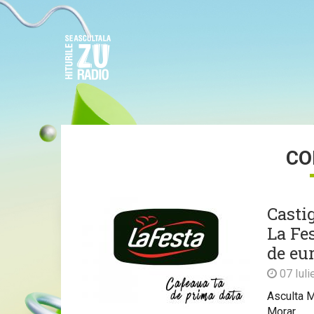
CO
Casti
La Fes
de eur
07 Iuli
Asculta M
Morar.