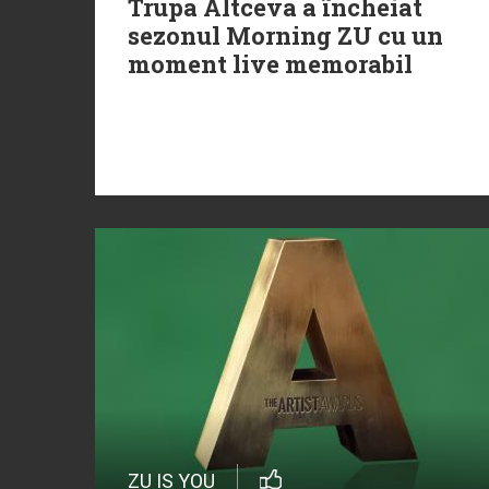
Trupa Altceva a încheiat
sezonul Morning ZU cu un
moment live memorabil
ZU IS YOU