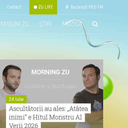
Contact
ZU LIVE
Bucureşti 89,0 FM
EMISIUNI ZU
ȘTIRI
MUZICA
MORNING ZU
cu Morar şi Buzdugan
24 Iulie
Ascultătorii au ales: „Atâtea
inimi” e Hitul Monstru Al
Verii 2026