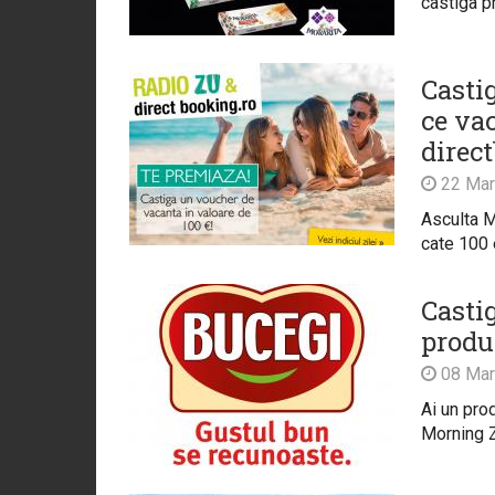
castiga p
Castig
ce va
direc
22 Mar
Asculta M
cate 100 
Casti
produ
08 Mar
Ai un pro
Morning Z