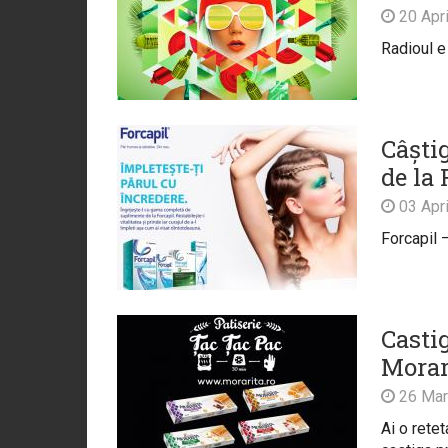
20 Apri
Radioul 
Câștig
de la 
03 Apri
Forcapil 
Castig
Morar
26 Mar
Ai o rete