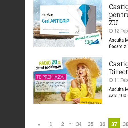
Casti
pentr
ZU
12 Feb
Asculta M
fiecare zi
Casti
Direc
11 Feb
Asculta M
cate 100 
...
«
1
2
34
35
36
3
37