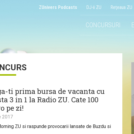
ZUnivers Podcasts
DJ-ii ZU
Reţeaua ZU
CONCURSURI
NCURS
ga-ti prima bursa de vacanta cu
ta 3 in 1 la Radio ZU. Cate 100
o pe zi!
e 2017
orning ZU si raspunde provocarii lansate de Buzdu si