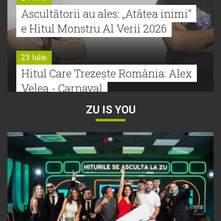
Ascultătorii au ales: „Atâtea inimi”
e Hitul Monstru Al Verii 2026
23 Iulie
Hitul Care Trezește România: Alex
Velea - Carnaval
ZU IS YOU
22 Iulie
Bătălie strânsă la Hitul Monstru Al
Verii: Cabron versus Faydee
21 Iulie
Dă volumul mai tare! Cabron vine
cu Hitul Monstru al Verii