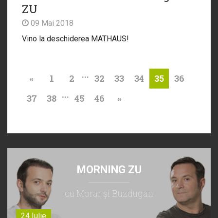
ZU
09 Mai 2018
Vino la deschiderea MATHAUS!
...
«
1
2
32
33
34
36
35
...
37
38
45
46
»
MORNING ZU
cu Morar şi Buzdugan
24 Iulie