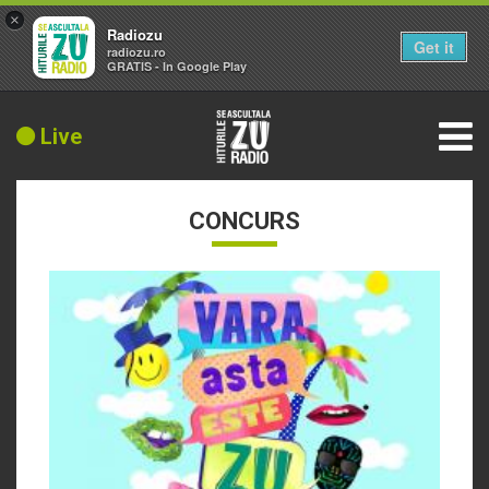
×
Radiozu
Get it
radiozu.ro
GRATIS - In Google Play
Live
CONCURS