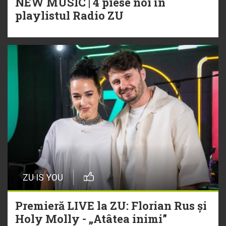
NEW MUSIC | 4 piese noi în
playlistul Radio ZU
ZU IS YOU
Premieră LIVE la ZU: Florian Rus și
Holy Molly - „Atâtea inimi”