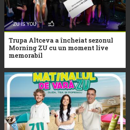
20 Iulie
Episod nou | Muzica Aia x DJ
ZU IS YOU
Christian Thomson
Trupa Altceva a încheiat sezonul
20 Iulie
Morning ZU cu un moment live
Torpedoul lui Morar: Theo Rose -
memorabil
„Ceai lângă tine”