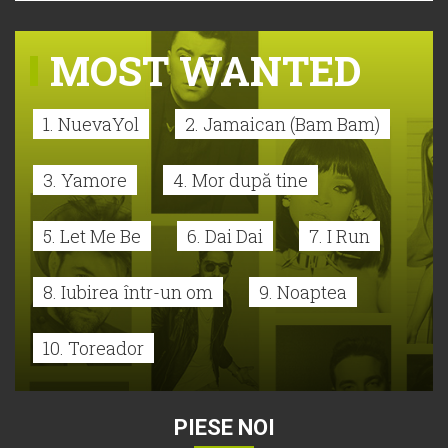
MOST WANTED
1. NuevaYol
2. Jamaican (Bam Bam)
3. Yamore
4. Mor după tine
5. Let Me Be
6. Dai Dai
7. I Run
8. Iubirea într-un om
9. Noaptea
10. Toreador
PIESE NOI