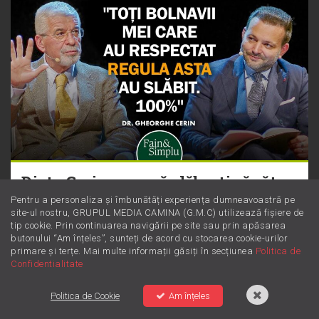
Dieta Cerin: cum să slăbești sănătos
fără să numeri obsesiv caloriile
Pentru a personaliza și îmbunătăți experiența dumneavoastră pe
site-ul nostru, GRUPUL MEDIA CAMINA (G.M.C) utilizează fișiere de
tip cookie. Prin continuarea navigării pe site sau prin apăsarea
butonului “Am înțeles”, sunteți de acord cu stocarea cookie-urilor
primare și terțe. Mai multe informații găsiți în secțiunea
Politica de
Confidentialitate
Politica de Cookie
Am înțeles