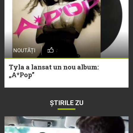
NOUTĂȚI
Tyla a lansat un nou album:
„A*Pop”
ȘTIRILE ZU