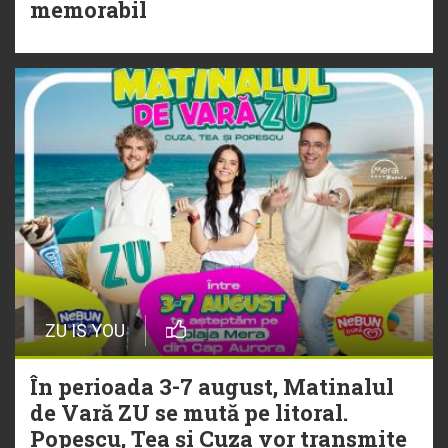
Torpedoul lui Morar: Theo Rose -
memorabil
„Ceai lângă tine”
ZU IS YOU
În perioada 3-7 august, Matinalul
de Vară ZU se mută pe litoral.
Popescu, Tea și Cuza vor transmite