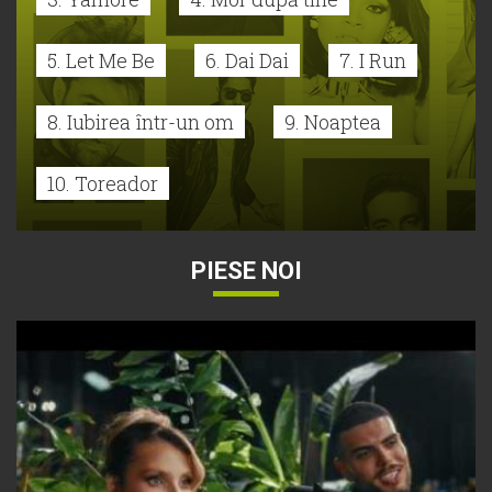
5. Let Me Be
6. Dai Dai
7. I Run
8. Iubirea într-un om
9. Noaptea
10. Toreador
PIESE NOI