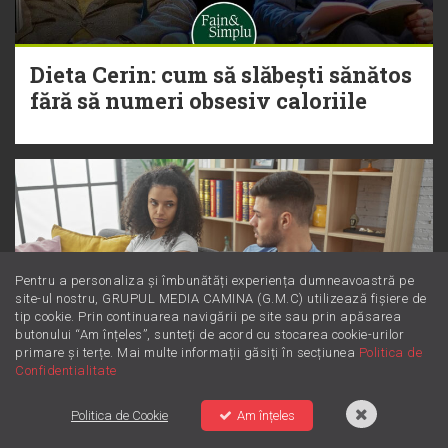
Dieta Cerin: cum să slăbești sănătos
fără să numeri obsesiv caloriile
Pentru a personaliza și îmbunătăți experiența dumneavoastră pe
site-ul nostru, GRUPUL MEDIA CAMINA (G.M.C) utilizează fișiere de
tip cookie. Prin continuarea navigării pe site sau prin apăsarea
butonului “Am înțeles”, sunteți de acord cu stocarea cookie-urilor
primare și terțe. Mai multe informații găsiți în secțiunea
Politica de
Confidentialitate
Politica de Cookie
Am înțeles
Dincolo de supărare: Este furie sau