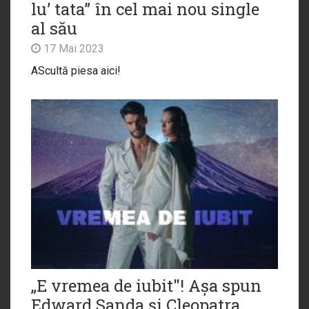
lu’ tata” în cel mai nou single
al său
17 Mai 2023
AScultă piesa aici!
„E vremea de iubit"! Așa spun
Edward Sanda și Cleopatra