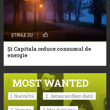
ȘTIRILE ZU
Și Capitala reduce consumul de
energie
MOST WANTED
1. NuevaYol
2. Jamaican (Bam Bam)
3. Yamore
4. Mor după tine