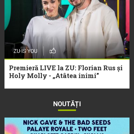
ZU IS YOU
Premieră LIVE la ZU: Florian Rus și
Holy Molly - „Atâtea inimi”
NOUTĂȚI