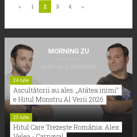
«
1
3
4
»
2
MORNING ZU
cu Morar şi Buzdugan
24 Iulie
Ascultătorii au ales: „Atâtea inimi”
e Hitul Monstru Al Verii 2026
23 Iulie
Hitul Care Trezește România: Alex
Velea - Carnaval