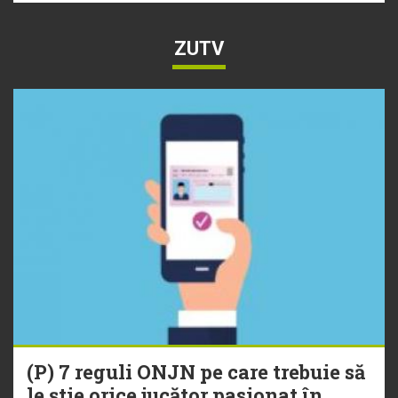
ZUTV
(P) 7 reguli ONJN pe care trebuie să
le știe orice jucător pasionat în