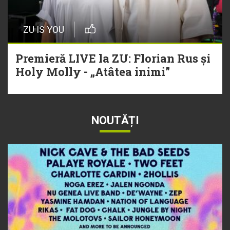
ZU IS YOU
Premieră LIVE la ZU: Florian Rus și
Holy Molly - „Atâtea inimi”
NOUTĂȚI