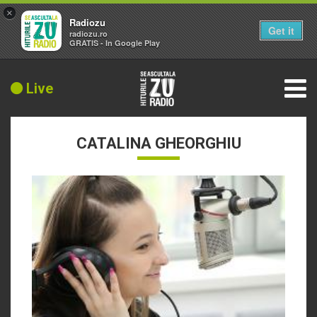
×
Radiozu
Get it
radiozu.ro
GRATIS - In Google Play
Live
CATALINA GHEORGHIU