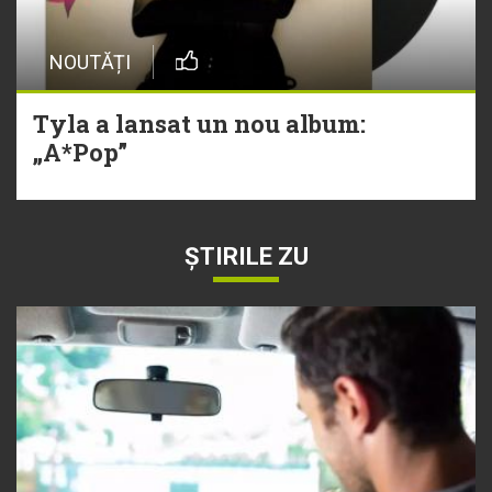
NOUTĂȚI
Tyla a lansat un nou album:
„A*Pop”
ȘTIRILE ZU