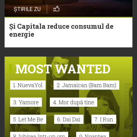
ȘTIRILE ZU
Și Capitala reduce consumul de
energie
MOST WANTED
1. NuevaYol
2. Jamaican (Bam Bam)
3. Yamore
4. Mor după tine
5. Let Me Be
6. Dai Dai
7. I Run
8. Iubirea într-un om
9. Noaptea