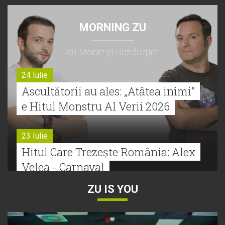
MORNING ZU
cu Morar şi Buzdugan
24 Iulie
Ascultătorii au ales: „Atâtea inimi”
e Hitul Monstru Al Verii 2026
23 Iulie
Hitul Care Trezește România: Alex
Velea - Carnaval
ZU IS YOU
22 Iulie
Bătălie strânsă la Hitul Monstru Al