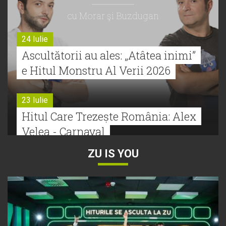
cu Morar şi Buzdugan
24 Iulie
Ascultătorii au ales: „Atâtea inimi”
e Hitul Monstru Al Verii 2026
23 Iulie
Hitul Care Trezește România: Alex
Velea - Carnaval
ZU IS YOU
22 Iulie
Bătălie strânsă la Hitul Monstru Al
Verii: Cabron versus Faydee
21 Iulie