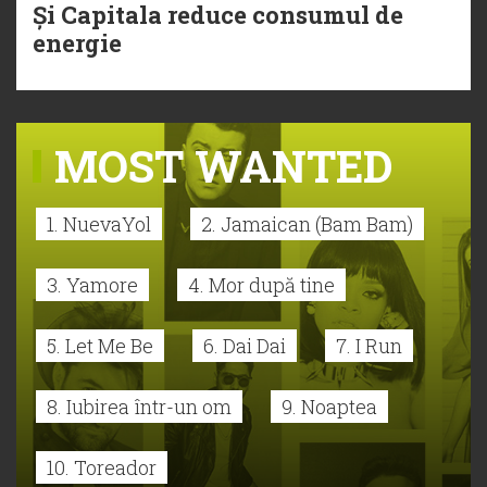
Și Capitala reduce consumul de
energie
MOST WANTED
1. NuevaYol
2. Jamaican (Bam Bam)
3. Yamore
4. Mor după tine
5. Let Me Be
6. Dai Dai
7. I Run
8. Iubirea într-un om
9. Noaptea
10. Toreador