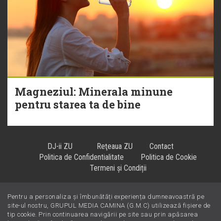
Magneziul: Minerala minune
pentru starea ta de bine
DJ-ii ZU
Reţeaua ZU
Contact
Politica de Confidentialitate
Politica de Cookie
Termeni și Condiții
Pentru a personaliza și îmbunătăți experiența dumneavoastră pe
Hiturile se ascultă la
!
site-ul nostru, GRUPUL MEDIA CAMINA (G.M.C) utilizează fișiere de
tip cookie. Prin continuarea navigării pe site sau prin apăsarea