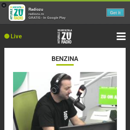
×
Radiozu
Get it
radiozu.ro
GRATIS - In Google Play
Live
BENZINA