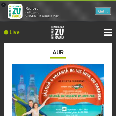
×
Radiozu
Get it
radiozu.ro
GRATIS - In Google Play
Live
AUR