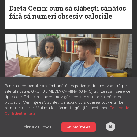
Dieta Cerin: cum să slăbești sănătos
fără să numeri obsesiv caloriile
Pentru a personaliza și îmbunătăți experiența dumneavoastră pe
site-ul nostru, GRUPUL MEDIA CAMINA (G.M.C) utilizează fișiere de
tip cookie. Prin continuarea navigării pe site sau prin apăsarea
butonului “Am înțeles”, sunteți de acord cu stocarea cookie-urilor
primare și terțe. Mai multe informații găsiți în secțiunea
Politica de
Dincolo de supărare: Este furie sau
Confidentialitate
iritare? Învață să le diferențiezi
Politica de Cookie
Am înțeles