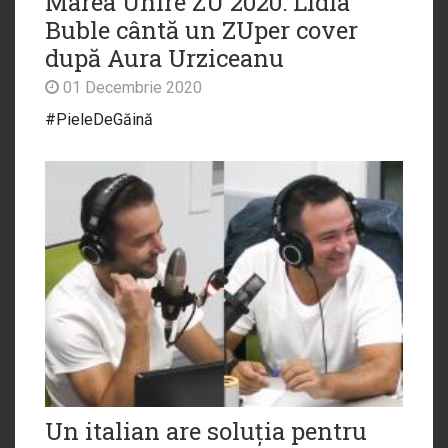
Marea Unire ZU 2020: Lidia
Buble cântă un ZUper cover
după Aura Urziceanu
01 Decembrie 2020
#PieleDeGăină
Un italian are soluția pentru