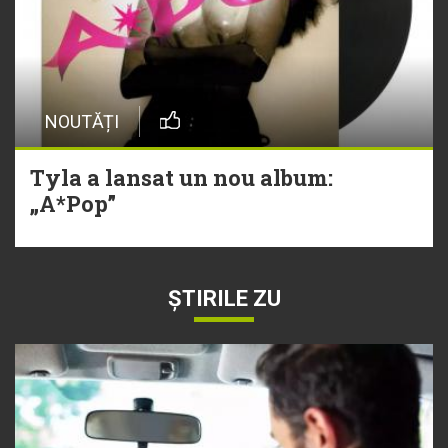
NOUTĂȚI
Tyla a lansat un nou album:
„A*Pop”
ȘTIRILE ZU