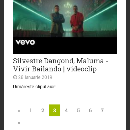
Silvestre Dangond, Maluma -
Vivir Bailando | videoclip
28 Ianuarie 2019
Urmărește clipul aici!
«
1
2
4
5
6
7
3
»