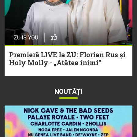
ZU IS YOU
Premieră LIVE la ZU: Florian Rus și
Holy Molly - „Atâtea inimi”
NOUTĂȚI