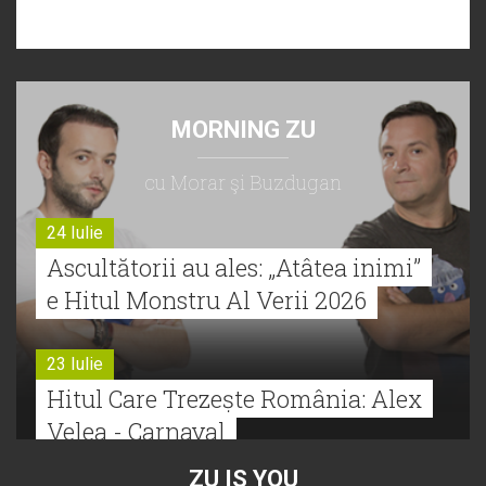
MORNING ZU
cu Morar şi Buzdugan
24 Iulie
Ascultătorii au ales: „Atâtea inimi”
e Hitul Monstru Al Verii 2026
23 Iulie
Hitul Care Trezește România: Alex
Velea - Carnaval
ZU IS YOU