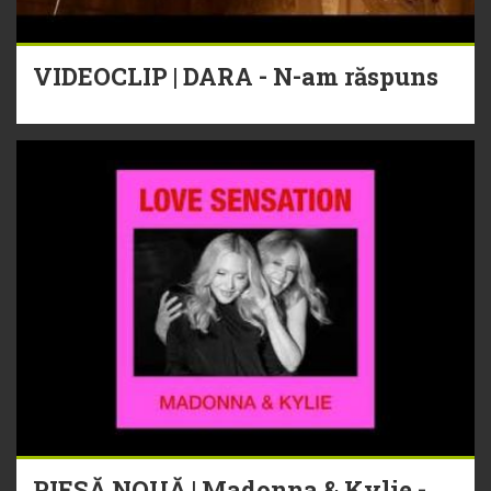
VIDEOCLIP | DARA - N-am răspuns
PIESĂ NOUĂ | Madonna & Kylie -