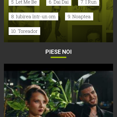
5. Let Me Be
6. Dai Dai
7. I Run
8. Iubirea într-un om
9. Noaptea
10. Toreador
PIESE NOI