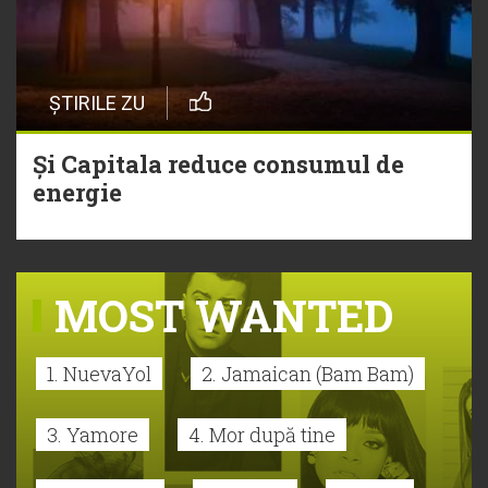
ȘTIRILE ZU
Și Capitala reduce consumul de
energie
MOST WANTED
1. NuevaYol
2. Jamaican (Bam Bam)
3. Yamore
4. Mor după tine