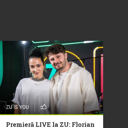
ZU IS YOU
Premieră LIVE la ZU: Florian