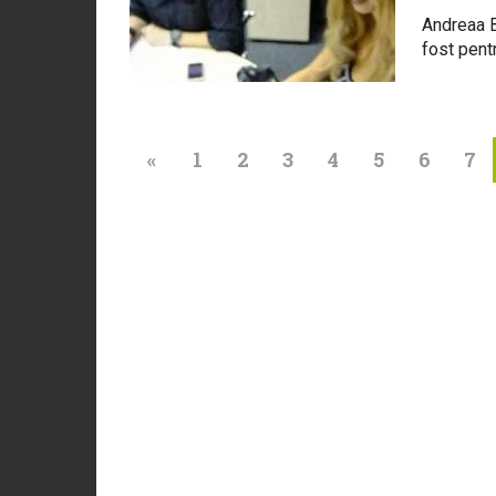
Andreaa Ba
fost pent
«
1
2
3
4
5
6
7