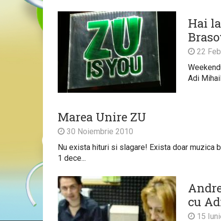
Hai l
Braso
22 Feb
Weekendul
Adi Mihai
Marea Unire ZU
30 Noiembrie 2010
Nu exista hituri si slagare! Exista doar muzica 
1 dece...
Andre
cu Ad
15 Iun