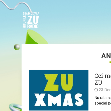
AN
Cei ma
ZU
23 Dec
Nu rata sa
special pe