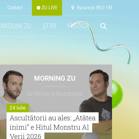
Contact
ZU LIVE
Bucureşti 89,0 FM
EMISIUNI ZU
ȘTIRI
MUZICA
MORNING ZU
cu Morar şi Buzdugan
24 Iulie
Ascultătorii au ales: „Atâtea
inimi” e Hitul Monstru Al
Verii 2026