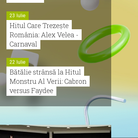
23 Iulie
Hitul Care Trezește
România: Alex Velea -
Carnaval
22 Iulie
Bătălie strânsă la Hitul
Monstru Al Verii: Cabron
versus Faydee
21 Iulie
Dă volumul mai tare!
Cabron vine cu Hitul
Monstru al Verii