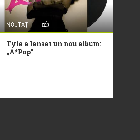
NOUTĂȚI
Tyla a lansat un nou album:
„A*Pop”