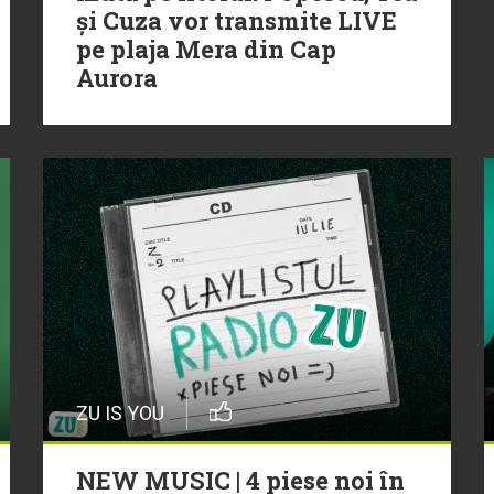
și Cuza vor transmite LIVE
pe plaja Mera din Cap
Aurora
ZU IS YOU
NEW MUSIC | 4 piese noi în