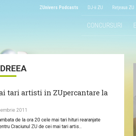
ZUnivers Podcasts
DJ-ii ZU
Reţeaua ZU
CONCURSURI
DREEA
i tari artisti in ZUpercantare la
embrie 2011
mbata de la ora 20 cele mai tari hituri rearanjate
ntru Craciunul ZU de cei mai tari artis...