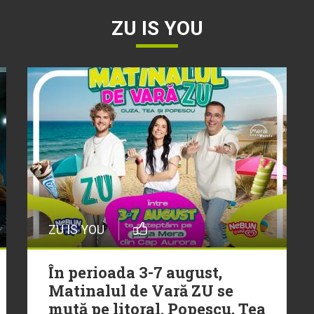
ZU IS YOU
ZU IS YOU
În perioada 3-7 august,
Matinalul de Vară ZU se
mută pe litoral. Popescu, Tea