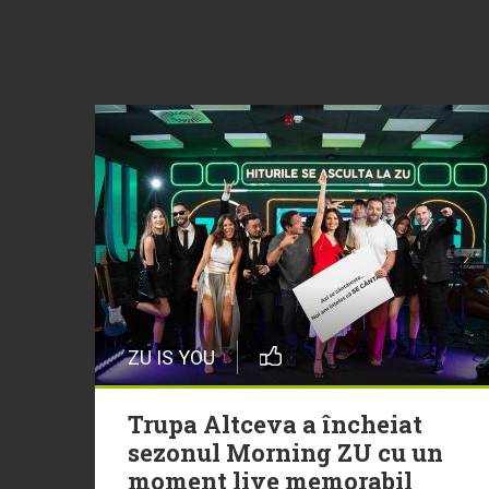
ZU IS YOU
Trupa Altceva a încheiat
sezonul Morning ZU cu un
moment live memorabil