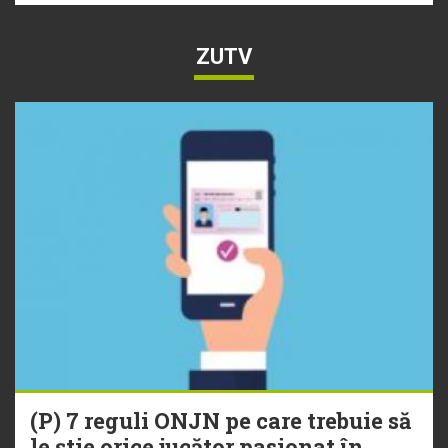
ZUTV
(P) 7 reguli ONJN pe care trebuie să
le știe orice jucător pasionat în