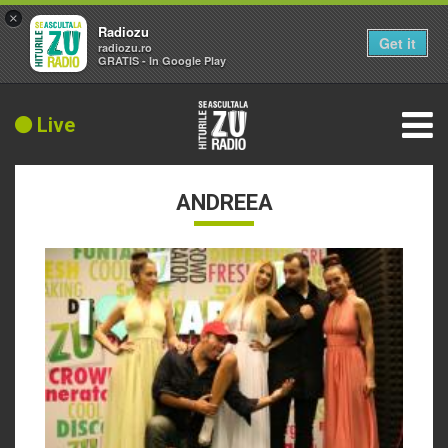
×
Radiozu
Get it
radiozu.ro
GRATIS - In Google Play
Live
ANDREEA