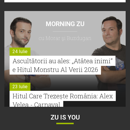
MORNING ZU
cu Morar şi Buzdugan
24 Iulie
Ascultătorii au ales: „Atâtea inimi”
e Hitul Monstru Al Verii 2026
23 Iulie
Hitul Care Trezește România: Alex
Velea - Carnaval
ZU IS YOU
22 Iulie