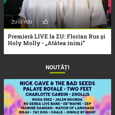
ZU IS YOU
Premieră LIVE la ZU: Florian Rus și
Holy Molly - „Atâtea inimi”
NOUTĂȚI