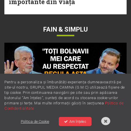
importante din viață
FAIN & SIMPLU
Pentru a personaliza și îmbunătăți experiența dumneavoastră pe
site-ul nostru, GRUPUL MEDIA CAMINA (G.M.C) utilizează fișiere de
tip cookie. Prin continuarea navigării pe site sau prin apăsarea
butonului “Am înțeles”, sunteți de acord cu stocarea cookie-urilor
primare și terțe. Mai multe informații găsiți în secțiunea
Politica de
Confidentialitate
Dieta Cerin: cum să slăbești sănătos
Politica de Cookie
Am înțeles
fără să numeri obsesiv caloriile