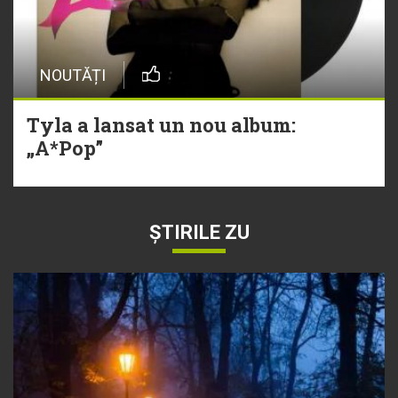
NOUTĂȚI
Tyla a lansat un nou album:
„A*Pop”
ȘTIRILE ZU