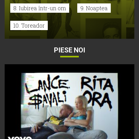
8. Iubirea într-un om
9. Noaptea
10. Toreador
PIESE NOI