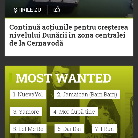
ȘTIRILE ZU
Continuă acțiunile pentru creșterea
nivelului Dunării în zona centralei
de la Cernavodă
MOST WANTED
1. NuevaYol
2. Jamaican (Bam Bam)
3. Yamore
4. Mor după tine
5. Let Me Be
6. Dai Dai
7. I Run