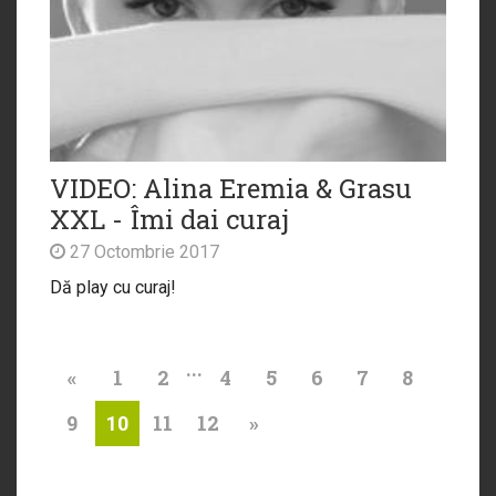
VIDEO: Alina Eremia & Grasu
XXL - Îmi dai curaj
27 Octombrie 2017
Dă play cu curaj!
...
«
1
2
4
5
6
7
8
9
11
12
»
10