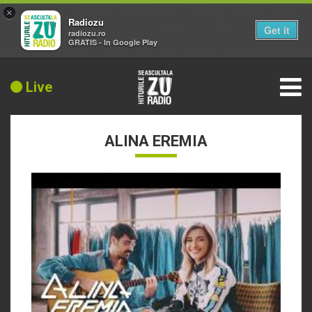
×
Radiozu
Get it
radiozu.ro
GRATIS - In Google Play
Live
ALINA EREMIA