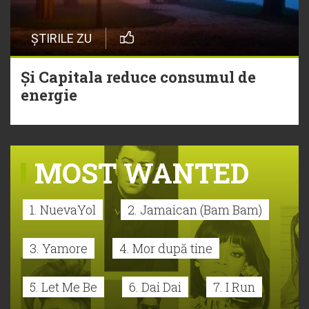
ȘTIRILE ZU
Și Capitala reduce consumul de
energie
MOST WANTED
1. NuevaYol
2. Jamaican (Bam Bam)
3. Yamore
4. Mor după tine
5. Let Me Be
6. Dai Dai
7. I Run