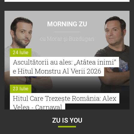
MORNING ZU
cu Morar şi Buzdugan
24 Iulie
Ascultătorii au ales: „Atâtea inimi”
e Hitul Monstru Al Verii 2026
23 Iulie
Hitul Care Trezește România: Alex
Velea - Carnaval
ZU IS YOU
22 Iulie