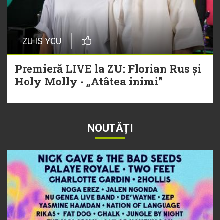
ZU IS YOU
Premieră LIVE la ZU: Florian Rus și
Holy Molly - „Atâtea inimi”
NOUTĂȚI