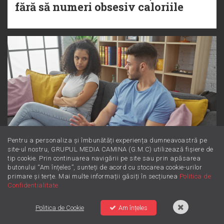
fără să numeri obsesiv caloriile
Pentru a personaliza și îmbunătăți experiența dumneavoastră pe
site-ul nostru, GRUPUL MEDIA CAMINA (G.M.C) utilizează fișiere de
tip cookie. Prin continuarea navigării pe site sau prin apăsarea
Dincolo de supărare: Este furie sau
butonului “Am înțeles”, sunteți de acord cu stocarea cookie-urilor
primare și terțe. Mai multe informații găsiți în secțiunea
Politica de
iritare? Învață să le diferențiezi
Confidentialitate
Politica de Cookie
Am înțeles