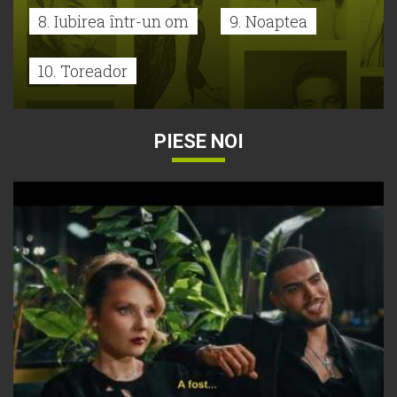
8. Iubirea într-un om
9. Noaptea
10. Toreador
PIESE NOI