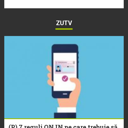
ZUTV
(P) 7 reguli ONJN pe care trebuie să