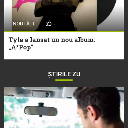
NOUTĂȚI
Tyla a lansat un nou album:
„A*Pop”
ȘTIRILE ZU