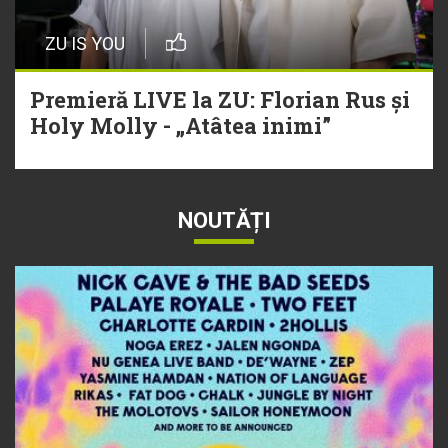
ZU IS YOU
Premieră LIVE la ZU: Florian Rus și
Holy Molly - „Atâtea inimi”
NOUTĂȚI