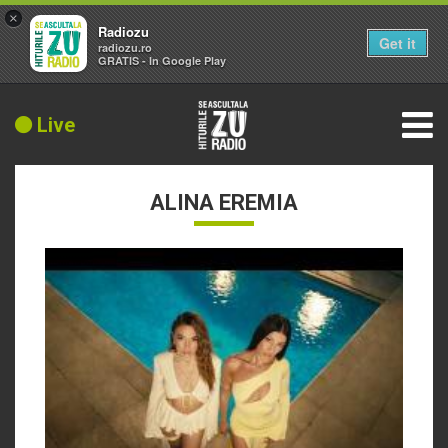
×
Radiozu
Get it
radiozu.ro
GRATIS - In Google Play
Live
ALINA EREMIA