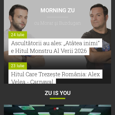
MORNING ZU
cu Morar şi Buzdugan
24 Iulie
Ascultătorii au ales: „Atâtea inimi”
e Hitul Monstru Al Verii 2026
23 Iulie
Hitul Care Trezește România: Alex
Velea - Carnaval
ZU IS YOU
22 Iulie
Bătălie strânsă la Hitul Monstru Al
Verii: Cabron versus Faydee