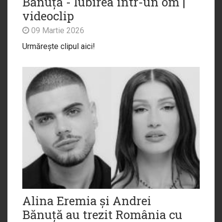
Bănuță - Iubirea într-un om |
videoclip
09 Martie 2026
Urmărește clipul aici!
Alina Eremia și Andrei
Bănuță au trezit România cu