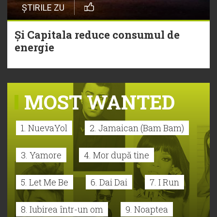
ȘTIRILE ZU
Și Capitala reduce consumul de
energie
MOST WANTED
1. NuevaYol
2. Jamaican (Bam Bam)
3. Yamore
4. Mor după tine
5. Let Me Be
6. Dai Dai
7. I Run
8. Iubirea într-un om
9. Noaptea