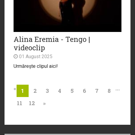
Alina Eremia - Tengo |
videoclip
01 August 2025
Urmărește clipul aici!
«
...
2
3
4
5
6
7
8
1
11
12
»