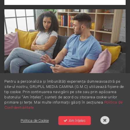
Pentru a personaliza și îmbunătăți experiența dumneavoastră pe
Dincolo de supărare: Este furie sau
site-ul nostru, GRUPUL MEDIA CAMINA (G.M.C) utilizează fișiere de
tip cookie. Prin continuarea navigării pe site sau prin apăsarea
iritare? Învață să le diferențiezi
butonului “Am înțeles”, sunteți de acord cu stocarea cookie-urilor
primare și terțe. Mai multe informații găsiți în secțiunea
Politica de
Confidentialitate
Politica de Cookie
Am înțeles