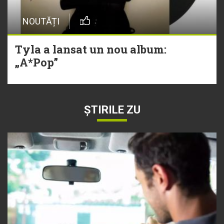
NOUTĂȚI
Tyla a lansat un nou album:
„A*Pop”
ȘTIRILE ZU