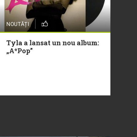
NOUTĂȚI
Tyla a lansat un nou album:
„A*Pop”