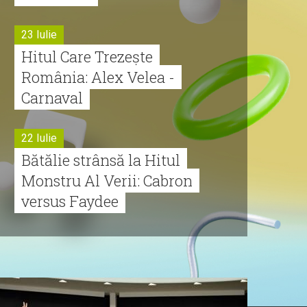
23 Iulie
Hitul Care Trezește
România: Alex Velea -
Carnaval
22 Iulie
Bătălie strânsă la Hitul
Monstru Al Verii: Cabron
versus Faydee
21 Iulie
Dă volumul mai tare!
Cabron vine cu Hitul
Monstru al Verii