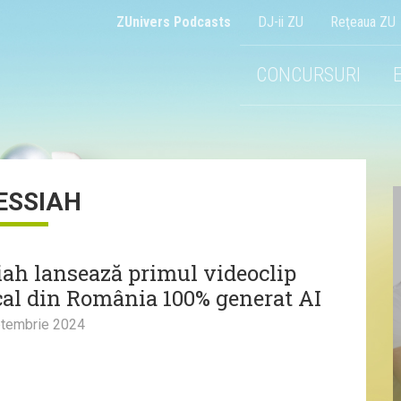
ZUnivers Podcasts
DJ-ii ZU
Reţeaua ZU
CONCURSURI
ESSIAH
iah lansează primul videoclip
al din România 100% generat AI
tembrie 2024