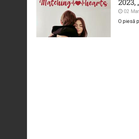
2023,
02 Mar
O piesă 