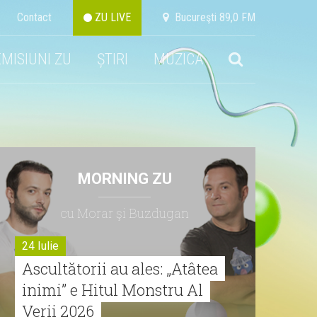
Contact
ZU LIVE
Bucureşti 89,0 FM
EMISIUNI ZU
ȘTIRI
MUZICA
MORNING ZU
cu Morar şi Buzdugan
24 Iulie
Ascultătorii au ales: „Atâtea
inimi” e Hitul Monstru Al
Verii 2026