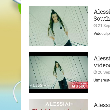
Aless
South
21 Sep
Videoclip
Aless
video
20 Sep
Urmărește 
Aless