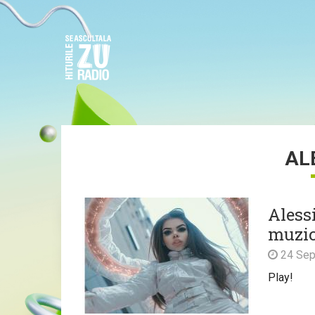
AL
Aless
muzic
24 Sep
Play!