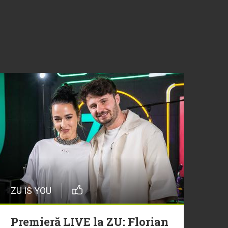
ZU IS YOU
Premieră LIVE la ZU: Florian