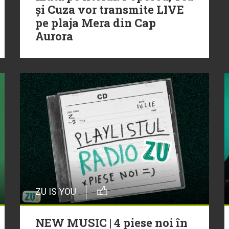
și Cuza vor transmite LIVE
pe plaja Mera din Cap
Aurora
ZU IS YOU
NEW MUSIC | 4 piese noi în