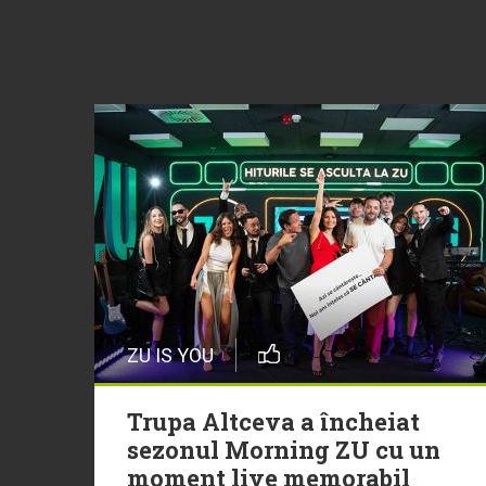
ZU IS YOU
Trupa Altceva a încheiat
sezonul Morning ZU cu un
moment live memorabil