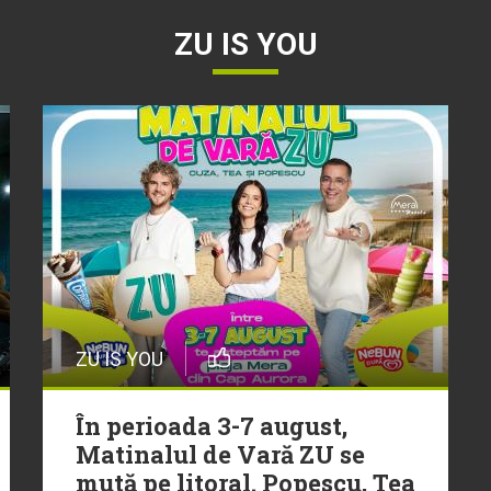
ZU IS YOU
ZU IS YOU
În perioada 3-7 august,
Matinalul de Vară ZU se
mută pe litoral. Popescu, Tea