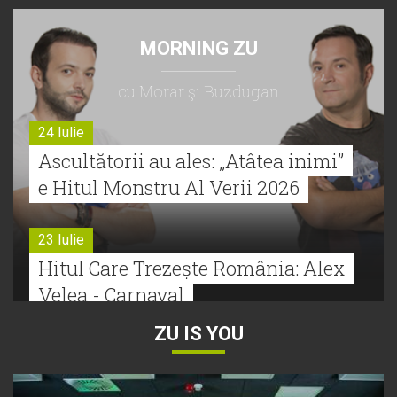
MORNING ZU
cu Morar şi Buzdugan
24 Iulie
Ascultătorii au ales: „Atâtea inimi”
e Hitul Monstru Al Verii 2026
23 Iulie
Hitul Care Trezește România: Alex
Velea - Carnaval
ZU IS YOU
22 Iulie
Bătălie strânsă la Hitul Monstru Al