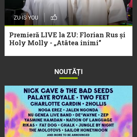
ZU IS YOU
Premieră LIVE la ZU: Florian Rus și
Holy Molly - „Atâtea inimi”
NOUTĂȚI