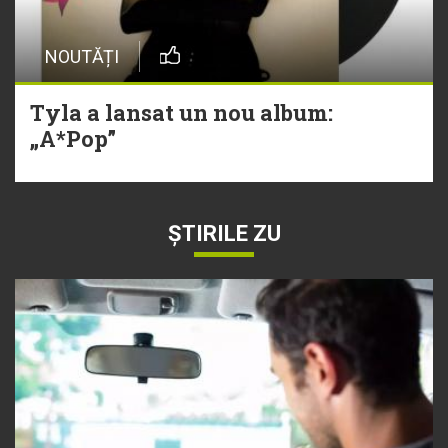
NOUTĂȚI
Tyla a lansat un nou album:
„A*Pop”
ȘTIRILE ZU