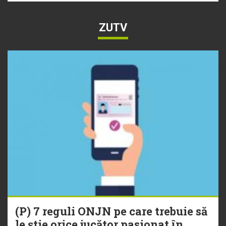
ZUTV
(P) 7 reguli ONJN pe care trebuie să
le știe orice jucător pasionat în