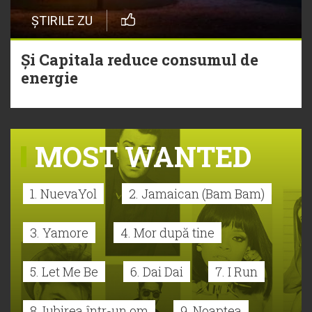
ȘTIRILE ZU
Și Capitala reduce consumul de
energie
MOST WANTED
1. NuevaYol
2. Jamaican (Bam Bam)
3. Yamore
4. Mor după tine
5. Let Me Be
6. Dai Dai
7. I Run
8. Iubirea într-un om
9. Noaptea