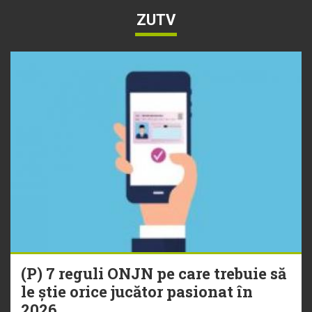
ZUTV
(P) 7 reguli ONJN pe care trebuie să
le știe orice jucător pasionat în
2026