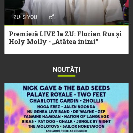
ZU IS YOU
Premieră LIVE la ZU: Florian Rus și
Holy Molly - „Atâtea inimi”
NOUTĂȚI