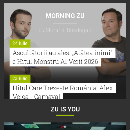
MORNING ZU
cu Morar şi Buzdugan
24 Iulie
Ascultătorii au ales: „Atâtea inimi”
e Hitul Monstru Al Verii 2026
23 Iulie
Hitul Care Trezește România: Alex
Velea - Carnaval
ZU IS YOU
22 Iulie
Bătălie strânsă la Hitul Monstru Al