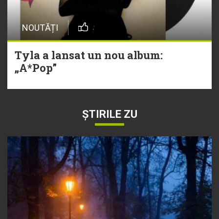
NOUTĂȚI
Tyla a lansat un nou album:
„A*Pop”
ȘTIRILE ZU