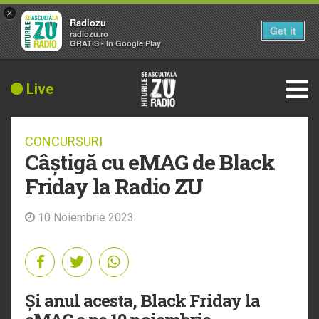
×
Radiozu
Get it
radiozu.ro
GRATIS - In Google Play
Live
CONCURSURI
Câștigă cu eMAG de Black
Friday la Radio ZU
10 Noiembrie 2023
Și anul acesta, Black Friday la