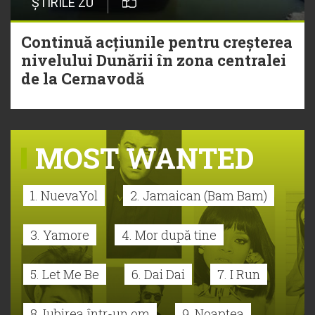
ȘTIRILE ZU
Continuă acțiunile pentru creșterea
nivelului Dunării în zona centralei
de la Cernavodă
MOST WANTED
1. NuevaYol
2. Jamaican (Bam Bam)
3. Yamore
4. Mor după tine
5. Let Me Be
6. Dai Dai
7. I Run
8. Iubirea într-un om
9. Noaptea