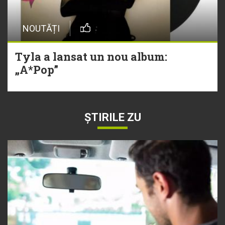
NOUTĂȚI
Tyla a lansat un nou album:
„A*Pop”
ȘTIRILE ZU