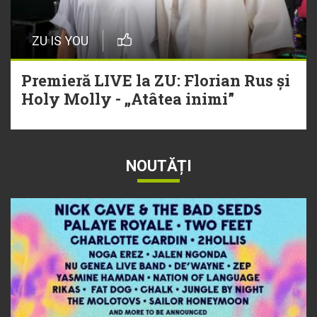
ZU IS YOU
Premieră LIVE la ZU: Florian Rus și
Holy Molly - „Atâtea inimi”
NOUTĂȚI