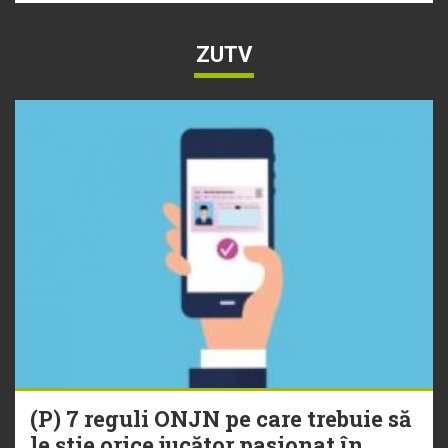
ZUTV
(P) 7 reguli ONJN pe care trebuie să
le știe orice jucător pasionat în