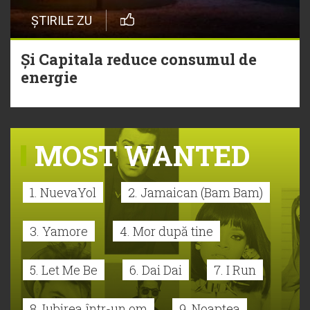
ȘTIRILE ZU
Și Capitala reduce consumul de
energie
MOST WANTED
1. NuevaYol
2. Jamaican (Bam Bam)
3. Yamore
4. Mor după tine
5. Let Me Be
6. Dai Dai
7. I Run
8. Iubirea într-un om
9. Noaptea