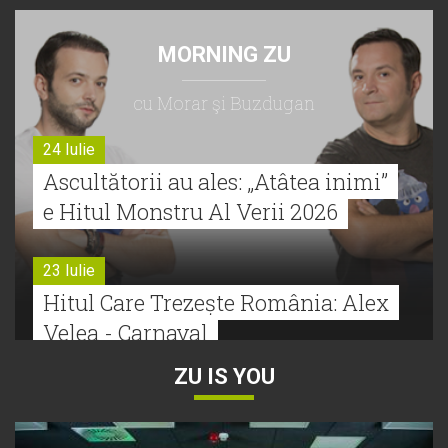
MORNING ZU
cu Morar şi Buzdugan
24 Iulie
Ascultătorii au ales: „Atâtea inimi”
e Hitul Monstru Al Verii 2026
23 Iulie
Hitul Care Trezește România: Alex
Velea - Carnaval
ZU IS YOU
22 Iulie
Bătălie strânsă la Hitul Monstru Al