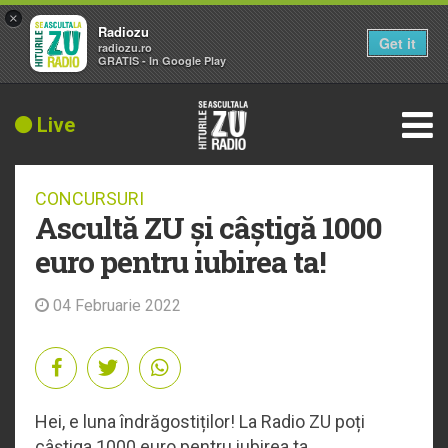
×
Radiozu
Get it
radiozu.ro
GRATIS - In Google Play
Live
CONCURSURI
Ascultă ZU și câștigă 1000
euro pentru iubirea ta!
04 Februarie 2022
Hei, e luna îndrăgostiților! La Radio ZU poți
câștiga 1000 euro pentru iubirea ta.