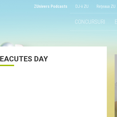
ZUnivers Podcasts
DJ-ii ZU
Reţeaua ZU
CONCURSURI
EACUTES DAY