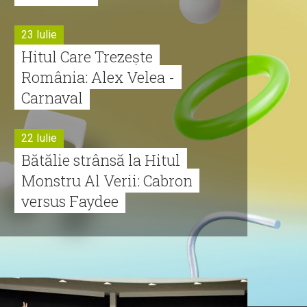
23 Iulie
Hitul Care Trezește
România: Alex Velea -
Carnaval
22 Iulie
Bătălie strânsă la Hitul
Monstru Al Verii: Cabron
versus Faydee
21 Iulie
Dă volumul mai tare!
Cabron vine cu Hitul
Monstru al Verii