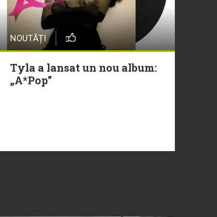
NOUTĂȚI
Tyla a lansat un nou album:
„A*Pop”