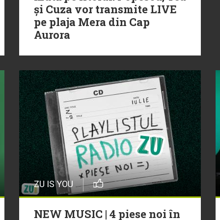
și Cuza vor transmite LIVE
pe plaja Mera din Cap
Aurora
ZU IS YOU
NEW MUSIC | 4 piese noi în