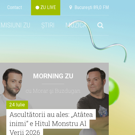
Contact
ZU LIVE
Bucureşti 89,0 FM
EMISIUNI ZU
ȘTIRI
MUZICA
MORNING ZU
cu Morar şi Buzdugan
24 Iulie
Ascultătorii au ales: „Atâtea
inimi” e Hitul Monstru Al
Verii 2026