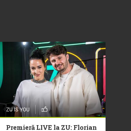
ZU IS YOU
Premieră LIVE la ZU: Florian