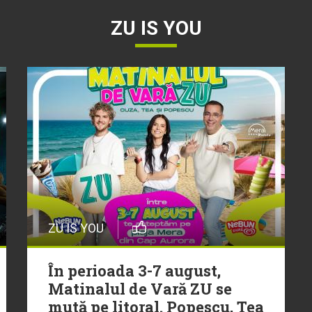
ZU IS YOU
ZU IS YOU
În perioada 3-7 august,
Matinalul de Vară ZU se
mută pe litoral. Popescu, Tea