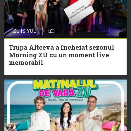
20 Iulie
Episod nou | Muzica Aia x DJ
ZU IS YOU
Christian Thomson
Trupa Altceva a încheiat sezonul
20 Iulie
Morning ZU cu un moment live
Torpedoul lui Morar: Theo Rose -
memorabil
„Ceai lângă tine”