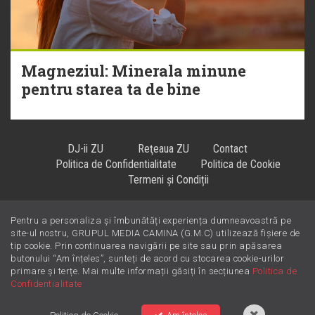
Magneziul: Minerala minune
pentru starea ta de bine
DJ-ii ZU
Reţeaua ZU
Contact
Politica de Confidentialitate
Politica de Cookie
Termeni și Condiții
Pentru a personaliza și îmbunătăți experiența dumneavoastră pe
Hiturile se ascultă la
!
site-ul nostru, GRUPUL MEDIA CAMINA (G.M.C) utilizează fișiere de
tip cookie. Prin continuarea navigării pe site sau prin apăsarea
butonului “Am înțeles”, sunteți de acord cu stocarea cookie-urilor
primare și terțe. Mai multe informații găsiți în secțiunea
Politica de
Confidentialitate