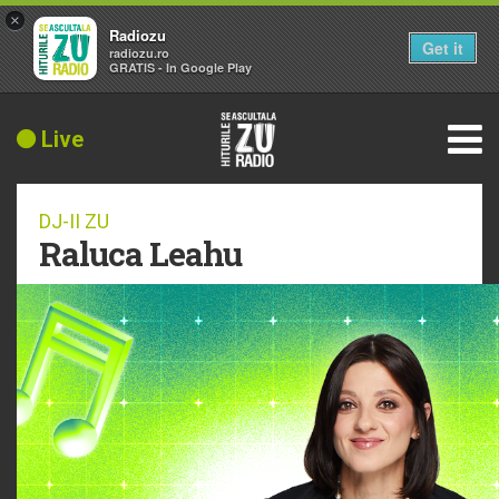
×
Radiozu
Get it
radiozu.ro
GRATIS - In Google Play
Live
DJ-II ZU
Raluca Leahu