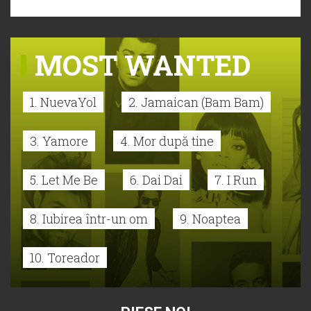
MOST WANTED
1. NuevaYol
2. Jamaican (Bam Bam)
3. Yamore
4. Mor după tine
5. Let Me Be
6. Dai Dai
7. I Run
8. Iubirea într-un om
9. Noaptea
10. Toreador