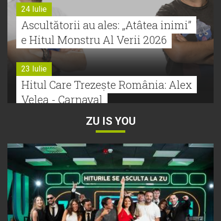
24 Iulie
Ascultătorii au ales: „Atâtea inimi”
e Hitul Monstru Al Verii 2026
23 Iulie
Hitul Care Trezește România: Alex
Velea - Carnaval
ZU IS YOU
22 Iulie
Bătălie strânsă la Hitul Monstru Al
Verii: Cabron versus Faydee
21 Iulie
Dă volumul mai tare! Cabron vine
cu Hitul Monstru al Verii