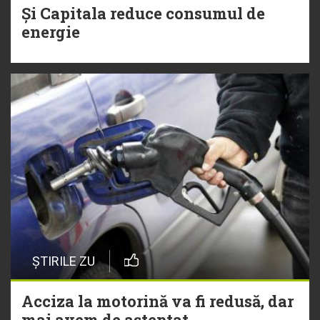
Și Capitala reduce consumul de
energie
ȘTIRILE ZU
Acciza la motorină va fi redusă, dar
mai avem de așteptat