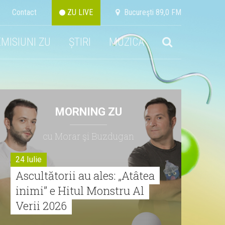
Contact
ZU LIVE
Bucureşti 89,0 FM
EMISIUNI ZU
ȘTIRI
MUZICA
MORNING ZU
cu Morar şi Buzdugan
24 Iulie
Ascultătorii au ales: „Atâtea
inimi” e Hitul Monstru Al
Verii 2026