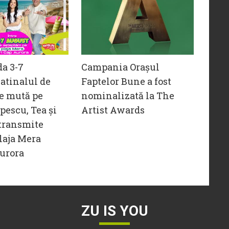
da 3-7
Campania Orașul
atinalul de
Faptelor Bune a fost
e mută pe
nominalizată la The
opescu, Tea și
Artist Awards
transmite
laja Mera
urora
ZU IS YOU