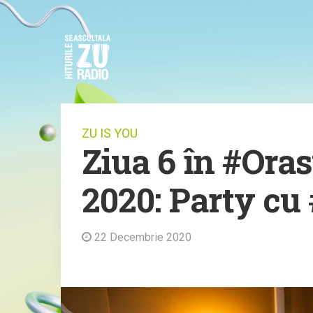
ZU IS YOU
Ziua 6 în #Ora
2020: Party c
22 Decembrie 2020