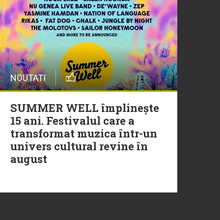
20 Iulie
Episod nou | Muzica Aia x
DJ Christian Thomson
20 Iulie
NOUTATI
Torpedoul lui Morar: Theo
Rose - „Ceai lângă tine”
SUMMER WELL împlinește
15 ani. Festivalul care a
transformat muzica într-un
univers cultural revine în
august