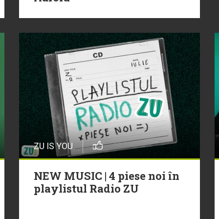
ZU IS YOU
NEW MUSIC | 4 piese noi în
playlistul Radio ZU