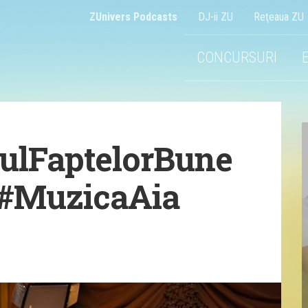
ZUnivers Podcasts
DJ-ii ZU
Reţeaua ZU
CONCURSURI
sulFaptelorBune
u #MuzicaAia