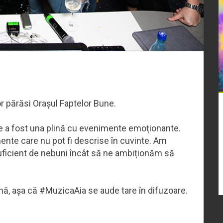
or părăsi Orașul Faptelor Bune.
e a fost una plină cu evenimente emoționante.
mente care nu pot fi descrise în cuvinte. Am
uficient de nebuni încât să ne ambiționăm să
ă, așa că #MuzicaAia se aude tare în difuzoare.