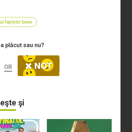
ul faptelor bune
-a plăcut sau nu?
NOT
OR
teşte şi