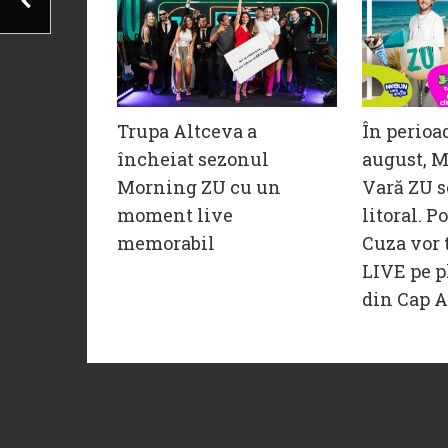
Trupa Altceva a
În perioa
încheiat sezonul
august, M
Morning ZU cu un
Vară ZU s
moment live
litoral. P
memorabil
Cuza vor 
LIVE pe p
din Cap A