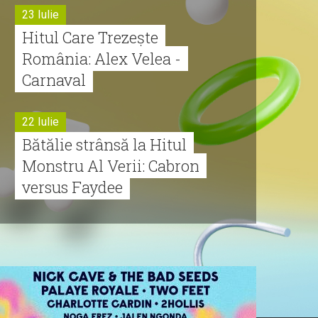
23 Iulie
Hitul Care Trezește
România: Alex Velea -
Carnaval
22 Iulie
Bătălie strânsă la Hitul
Monstru Al Verii: Cabron
versus Faydee
21 Iulie
Dă volumul mai tare!
Cabron vine cu Hitul
Monstru al Verii