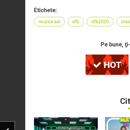
Etichete:
muzica aia
ofb
ofb2020
oras
Pe bune, ţi
HOT
Ci