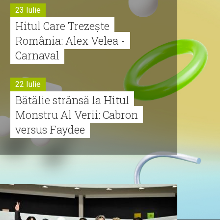
23 Iulie
Hitul Care Trezește
România: Alex Velea -
Carnaval
22 Iulie
Bătălie strânsă la Hitul
Monstru Al Verii: Cabron
versus Faydee
21 Iulie
Dă volumul mai tare!
Cabron vine cu Hitul
Monstru al Verii