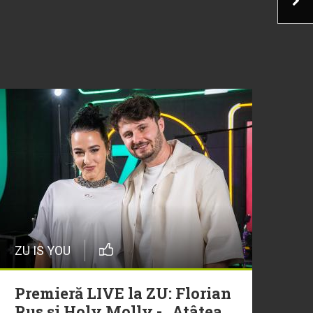
ZU IS YOU
Premieră LIVE la ZU: Florian
Rus și Holy Molly - „Atâtea