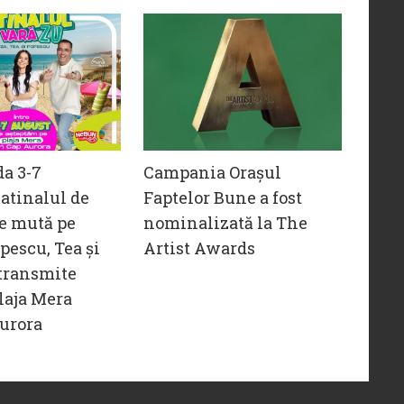
da 3-7
Campania Orașul
atinalul de
Faptelor Bune a fost
e mută pe
nominalizată la The
opescu, Tea și
Artist Awards
transmite
laja Mera
urora