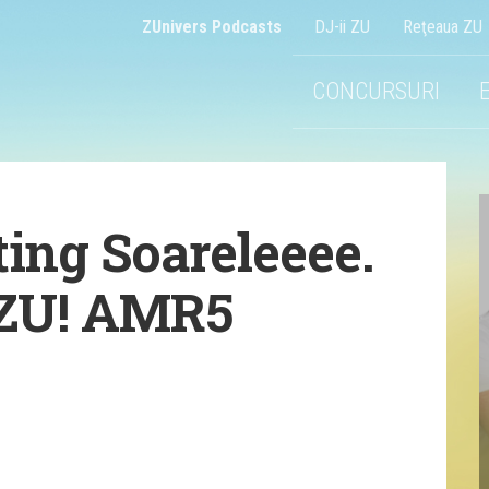
ZUnivers Podcasts
DJ-ii ZU
Reţeaua ZU
CONCURSURI
ing Soareleeee.
e ZU! AMR5