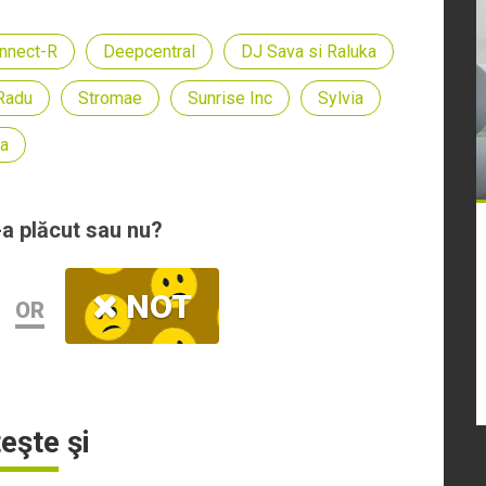
nnect-R
Deepcentral
DJ Sava si Raluka
Radu
Stromae
Sunrise Inc
Sylvia
ia
-a plăcut sau nu?
NOT
OR
teşte şi