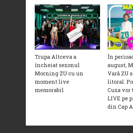
Trupa Altceva a
În perioa
încheiat sezonul
august, M
Morning ZU cu un
Vară ZU s
moment live
litoral. P
memorabil
Cuza vor 
LIVE pe p
din Cap A