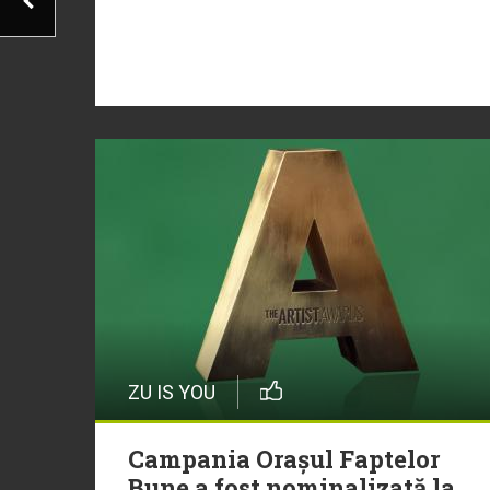
ZU IS YOU
Campania Orașul Faptelor
Bune a fost nominalizată la