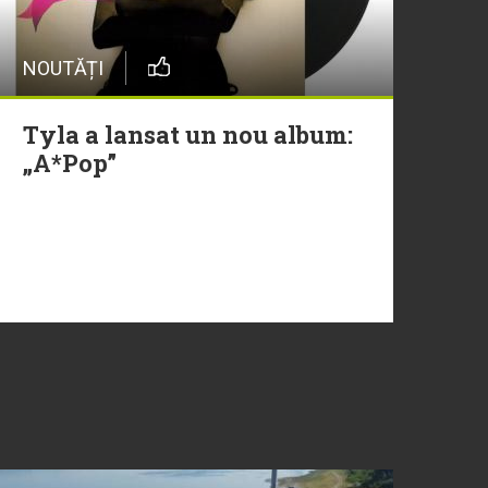
NOUTĂȚI
Tyla a lansat un nou album:
„A*Pop”