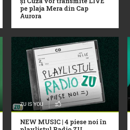
și Cuza vor transmite LIVE
pe plaja Mera din Cap
Aurora
ZU IS YOU
NEW MUSIC | 4 piese noi în
playlistul Radio ZU