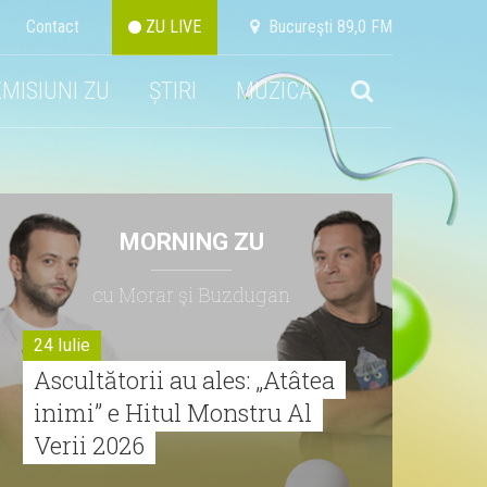
Contact
ZU LIVE
Bucureşti 89,0 FM
EMISIUNI ZU
ȘTIRI
MUZICA
MORNING ZU
cu Morar şi Buzdugan
24 Iulie
Ascultătorii au ales: „Atâtea
inimi” e Hitul Monstru Al
Verii 2026