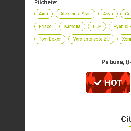
Etichete:
Aimi
Alexandra Stan
Anya
Co
Frisco
Kamelia
LLP
Ryan si 
Tom Boxer
Vara asta este ZU
Xon
Pe bune, ţi
HOT
Ci