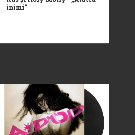
inimi”