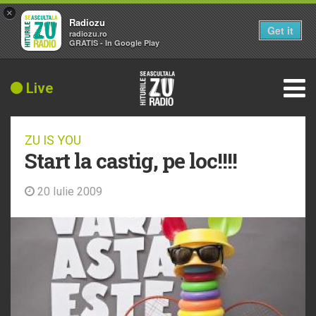
×
Radiozu
Get it
radiozu.ro
GRATIS - In Google Play
Live
ZU IS YOU
Start la castig, pe loc!!!!
20 Iulie 2009