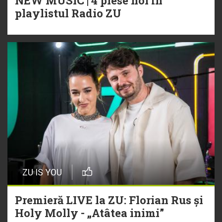
NEW MUSIC | 4 piese noi în
playlistul Radio ZU
ZU IS YOU
Premieră LIVE la ZU: Florian Rus și
Holy Molly - „Atâtea inimi”