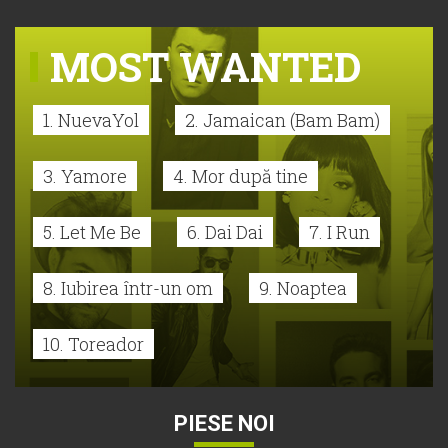
MOST WANTED
1. NuevaYol
2. Jamaican (Bam Bam)
3. Yamore
4. Mor după tine
5. Let Me Be
6. Dai Dai
7. I Run
8. Iubirea într-un om
9. Noaptea
10. Toreador
PIESE NOI