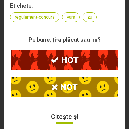
Etichete:
regulament-concurs
vara
zu
Pe bune, ţi-a plăcut sau nu?
HOT
NOT
Citeşte şi