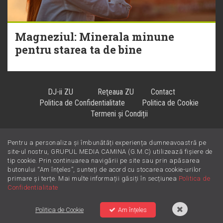
Magneziul: Minerala minune
pentru starea ta de bine
DJ-ii ZU
Reţeaua ZU
Contact
Politica de Confidentialitate
Politica de Cookie
Termeni și Condiții
Pentru a personaliza și îmbunătăți experiența dumneavoastră pe
Hiturile se ascultă la
!
site-ul nostru, GRUPUL MEDIA CAMINA (G.M.C) utilizează fișiere de
tip cookie. Prin continuarea navigării pe site sau prin apăsarea
butonului “Am înțeles”, sunteți de acord cu stocarea cookie-urilor
primare și terțe. Mai multe informații găsiți în secțiunea
Politica de
Confidentialitate
Politica de Cookie
Am înțeles