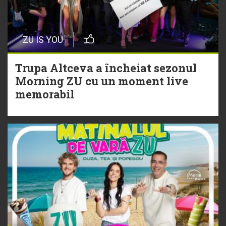
20 Iulie
Episod nou | Muzica Aia x DJ
ZU IS YOU
Christian Thomson
Trupa Altceva a încheiat sezonul
20 Iulie
Morning ZU cu un moment live
Torpedoul lui Morar: Theo Rose -
memorabil
„Ceai lângă tine”