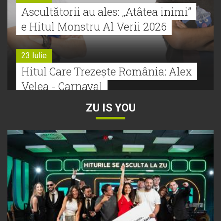
Ascultătorii au ales: „Atâtea inimi”
e Hitul Monstru Al Verii 2026
23 Iulie
Hitul Care Trezește România: Alex
Velea - Carnaval
ZU IS YOU
22 Iulie
Bătălie strânsă la Hitul Monstru Al
Verii: Cabron versus Faydee
21 Iulie
Dă volumul mai tare! Cabron vine
cu Hitul Monstru al Verii