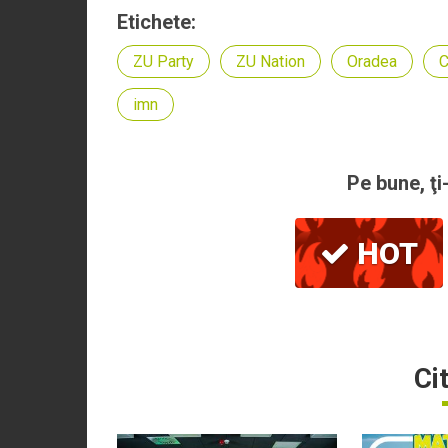
Etichete:
ZU Party
ZU Nation
Oradea
C
imn
Pe bune, ţi
HOT
Ci