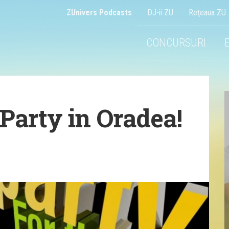
ZUnivers Podcasts
DJ-ii ZU
Reţeaua ZU
CONCURSURI
Party in Oradea!