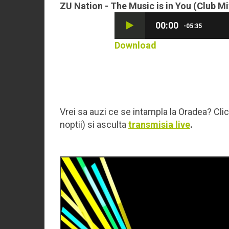
ZU Nation - The Music is in You (Club Mi
00:00
-05:35
Download
Vrei sa auzi ce se intampla la Oradea? Cli
noptii) si asculta
transmisia live
.