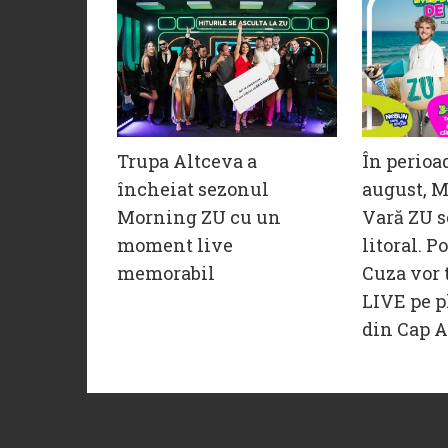
Trupa Altceva a
În perioa
încheiat sezonul
august, M
Morning ZU cu un
Vară ZU s
moment live
litoral. P
memorabil
Cuza vor 
LIVE pe p
din Cap A