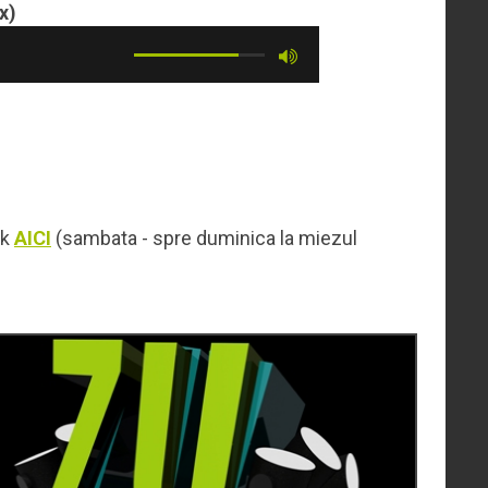
x)
ck
AICI
(sambata - spre duminica la miezul