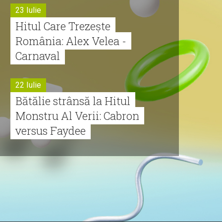
23 Iulie
Hitul Care Trezește
România: Alex Velea -
Carnaval
22 Iulie
Bătălie strânsă la Hitul
Monstru Al Verii: Cabron
versus Faydee
21 Iulie
Dă volumul mai tare!
Cabron vine cu Hitul
Monstru al Verii