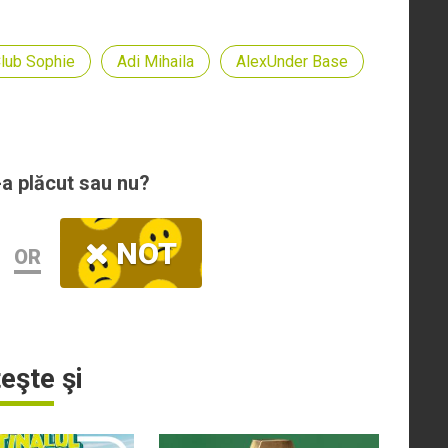
lub Sophie
Adi Mihaila
AlexUnder Base
-a plăcut sau nu?
NOT
OR
teşte şi