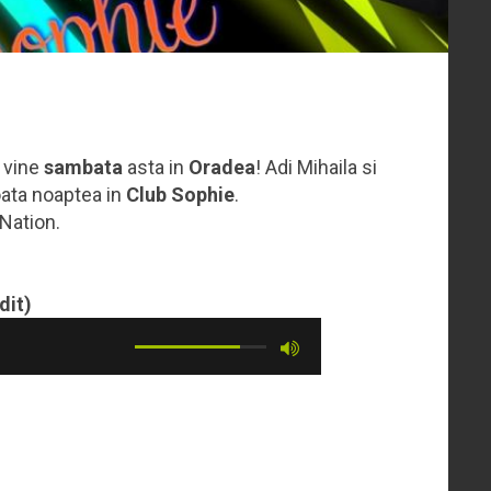
o vine
sambata
asta in
Oradea
! Adi Mihaila si
oata noaptea in
Club Sophie
.
 Nation.
dit)