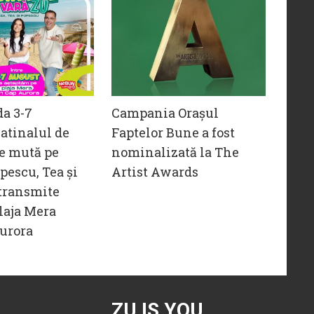
da 3-7
Campania Orașul
atinalul de
Faptelor Bune a fost
e mută pe
nominalizată la The
opescu, Tea și
Artist Awards
transmite
laja Mera
urora
ZU IS YOU