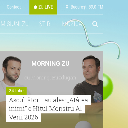
Contact
ZU LIVE
Bucureşti 89,0 FM
EMISIUNI ZU
ȘTIRI
MUZICA
MORNING ZU
cu Morar şi Buzdugan
24 Iulie
Ascultătorii au ales: „Atâtea
inimi” e Hitul Monstru Al
Verii 2026