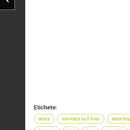
Etichete:
andra
inevitabil va fi bine
atata tim