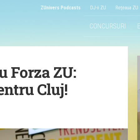
ZUnivers Podcasts
DJ-ii ZU
Reţeaua ZU
CONCURSURI
ru Forza ZU:
ntru Cluj!