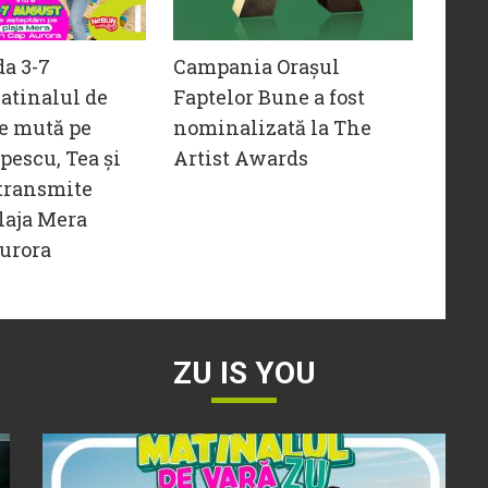
da 3-7
Campania Orașul
atinalul de
Faptelor Bune a fost
e mută pe
nominalizată la The
opescu, Tea și
Artist Awards
transmite
laja Mera
urora
ZU IS YOU