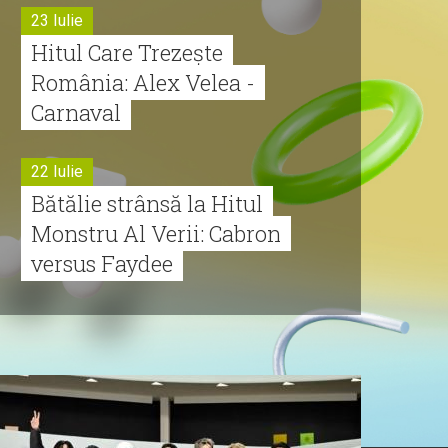
23 Iulie
Hitul Care Trezește
România: Alex Velea -
Carnaval
22 Iulie
Bătălie strânsă la Hitul
Monstru Al Verii: Cabron
versus Faydee
21 Iulie
Dă volumul mai tare!
Cabron vine cu Hitul
Monstru al Verii