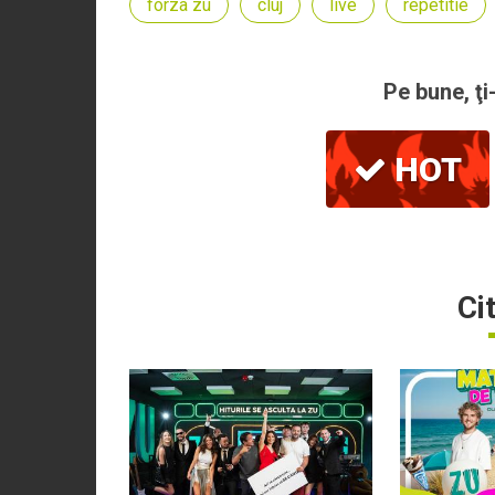
forza zu
cluj
live
repetitie
Pe bune, ţi
HOT
Ci