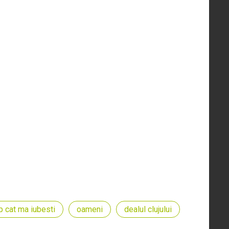
p cat ma iubesti
oameni
dealul clujului