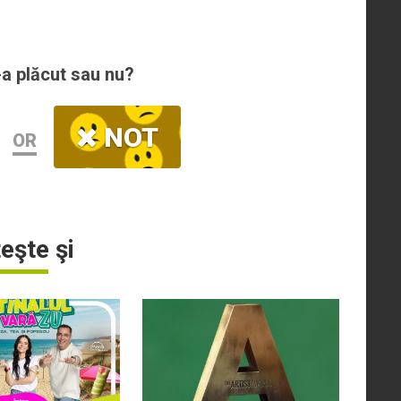
-a plăcut sau nu?
NOT
OR
teşte şi