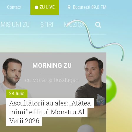
Contact
ZU LIVE
Bucureşti 89,0 FM
EMISIUNI ZU
ȘTIRI
MUZICA
MORNING ZU
cu Morar şi Buzdugan
24 Iulie
Ascultătorii au ales: „Atâtea
inimi” e Hitul Monstru Al
Verii 2026