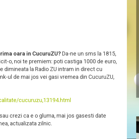
 prima oara in CucuruZU?
Da-ne un sms la 1815,
icit-o, noi te premiem: poti castiga 1000 de euro,
re dimineata la Radio ZU intram in direct cu
link-ul de mai jos vei gasi vremea din CucuruZU,
calitate/cucuruzu,13194.html
au crezi ca e o gluma, mai jos gasesti date
a, actualizata zilnic.