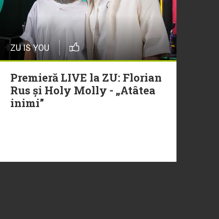
ZU IS YOU
Premieră LIVE la ZU: Florian
Rus și Holy Molly - „Atâtea
inimi”