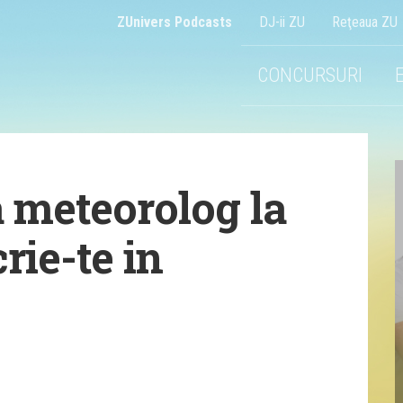
ZUnivers Podcasts
DJ-ii ZU
Reţeaua ZU
CONCURSURI
 meteorolog la
rie-te in