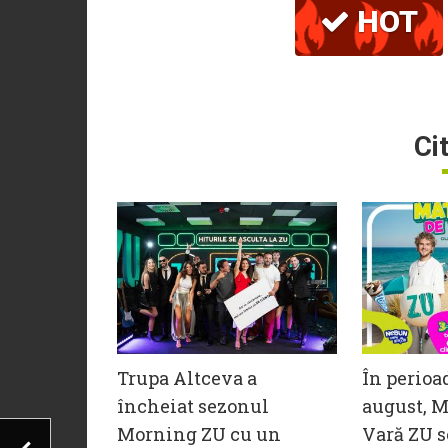
HOT
Ci
Trupa Altceva a
În perioa
încheiat sezonul
august, M
Morning ZU cu un
Vară ZU s