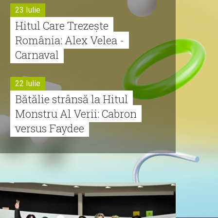
23 Iulie
Hitul Care Trezește
România: Alex Velea -
Carnaval
22 Iulie
Bătălie strânsă la Hitul
Monstru Al Verii: Cabron
versus Faydee
21 Iulie
Dă volumul mai tare!
Cabron vine cu Hitul
Monstru al Verii