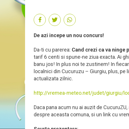
De azi incepe un nou concurs!
Da-ti cu parerea:
Cand crezi ca va ninge
tarif 6 centi si spune-ne ziua exacta. Ai gh
banu jos! In plus noi te zustinem! In fieca
localnici din Cucuruzu – Giurgiu, plus, pe 
actualizata zilnic.
http://vremea-meteo.net/judet/giurgiu/lo
Daca pana acum nu ai auzit de CucuruZU, s
despre aceasta comuna, si un link cu vreme
Scurta prezentare
: