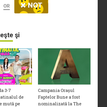
NOT
OR
teşte şi
da 3-7
Campania Orașul
atinalul de
Faptelor Bune a fost
e mută pe
nominalizată la The