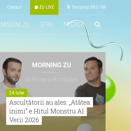
Contact
ZU LIVE
Bucureşti 89,0 FM
EMISIUNI ZU
ȘTIRI
MUZICA
MORNING ZU
cu Morar şi Buzdugan
24 Iulie
Ascultătorii au ales: „Atâtea
inimi” e Hitul Monstru Al
Verii 2026