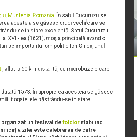
giu
,
Muntenia
,
România
. În satul Cucuruzu se
[
ierea acesteia se găsesc cruci vechi
care se
ăstrându-se în stare excelentă. Satul Cucuruzu
i al XVII-lea (1621), moşia principală având o
tari pe importantul om politic Ion Ghica, unul
i
, aflat la 60 km distanţă, cu microbuzele care
e datată 1573. În apropierea acesteia se găsesc
milii bogate, ele păstrându-se în stare
a organizat un festival de
folclor
stabilind
ificaţia zilei este celebrarea de către