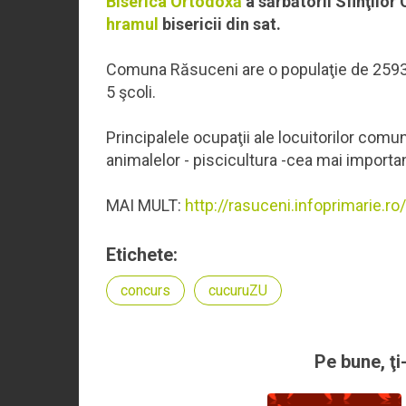
Biserica Ortodoxă
a sărbătorii Sfinţilor
hramul
bisericii din sat.
Comuna Răsuceni are o populaţie de 2593 lo
5 şcoli.
Principalele ocupaţii ale locuitorilor comu
animalelor - piscicultura -cea mai importan
MAI MULT:
http://rasuceni.infoprimarie.
Etichete:
concurs
cucuruZU
Pe bune, ţi