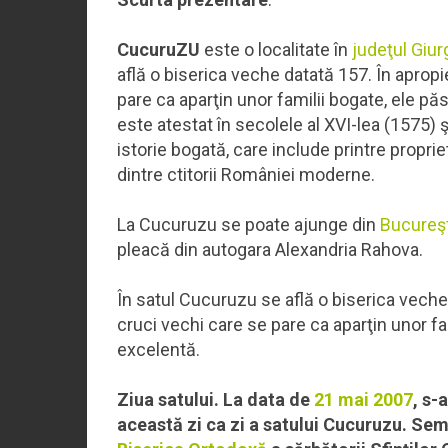
CucuruZU
este o localitate în
judeţul Giur
află o biserica veche datată 157. În aprop
pare ca aparţin unor familii bogate, ele p
este atestat în secolele al XVI-lea (1575) ş
istorie bogată, care include printre proprie
dintre ctitorii României moderne.
La Cucuruzu se poate ajunge din
Bucureşt
pleacă din autogara Alexandria Rahova.
În satul Cucuruzu se află o biserica vech
cruci vechi care se pare ca aparţin unor fa
excelentă.
Ziua satului. La data de
21 mai
2007
, s-
această zi ca zi a satului Cucuruzu. Semn