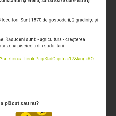
 Constantin şi Elena, sărbătoare care este şi
cuitori. Sunt 1870 de gospodarii, 2 gradiniţe şi
nei Răsuceni sunt: - agricultura - creşterea
ta zona piscicola din sudul tarii
ro/?section=articolePage&idCapitol=17&lang=RO
-a plăcut sau nu?