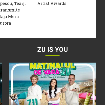
opescu, Tea și
Artist Awards
transmite
laja Mera
urora
ZU IS YOU