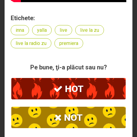
Etichete:
inna
yalla
live
live la zu
live la radio zu
premiera
Pe bune, ţi-a plăcut sau nu?
HOT
NOT