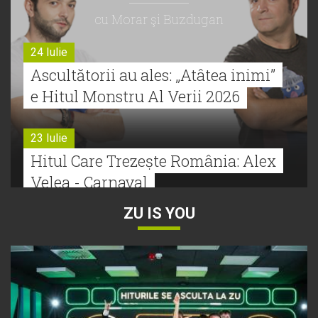
cu Morar şi Buzdugan
24 Iulie
Ascultătorii au ales: „Atâtea inimi”
e Hitul Monstru Al Verii 2026
23 Iulie
Hitul Care Trezește România: Alex
Velea - Carnaval
ZU IS YOU
22 Iulie
Bătălie strânsă la Hitul Monstru Al
Verii: Cabron versus Faydee
21 Iulie