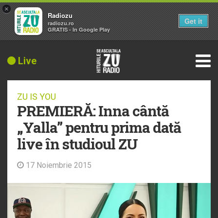
×
Radiozu
Get it
radiozu.ro
GRATIS - In Google Play
Live
ZU IS YOU
PREMIERĂ: Inna cântă
„Yalla” pentru prima dată
live în studioul ZU
17 Noiembrie 2015