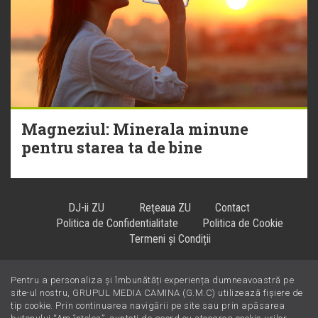
Magneziul: Minerala minune
pentru starea ta de bine
DJ-ii ZU
Reţeaua ZU
Contact
Politica de Confidentialitate
Politica de Cookie
Termeni și Condiții
Pentru a personaliza și îmbunătăți experiența dumneavoastră pe
Hiturile se ascultă la
!
site-ul nostru, GRUPUL MEDIA CAMINA (G.M.C) utilizează fișiere de
tip cookie. Prin continuarea navigării pe site sau prin apăsarea