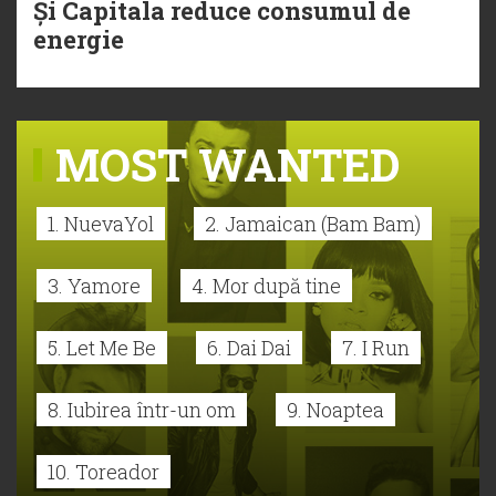
Și Capitala reduce consumul de
energie
MOST WANTED
1. NuevaYol
2. Jamaican (Bam Bam)
3. Yamore
4. Mor după tine
5. Let Me Be
6. Dai Dai
7. I Run
8. Iubirea într-un om
9. Noaptea
10. Toreador