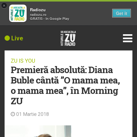
×
Radiozu
Get it
radiozu.ro
GRATIS - In Google Play
Live
ZU IS YOU
Premieră absolută: Diana
Buble cântă ”O mama mea,
o mama mea”, în Morning
ZU
01 Martie 2018