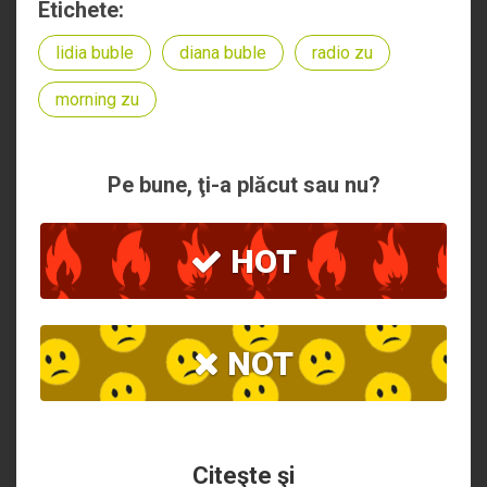
Etichete:
lidia buble
diana buble
radio zu
morning zu
Pe bune, ţi-a plăcut sau nu?
HOT
NOT
Citeşte şi