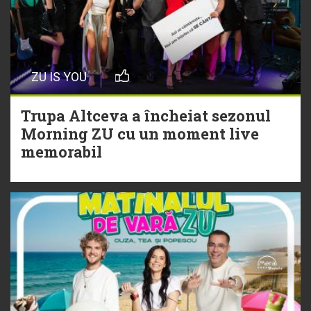
cu Hitul Monstru al Verii
20 Iulie
Episod nou | Muzica Aia x DJ
ZU IS YOU
Christian Thomson
Trupa Altceva a încheiat sezonul
20 Iulie
Morning ZU cu un moment live
Torpedoul lui Morar: Theo Rose -
memorabil
„Ceai lângă tine”