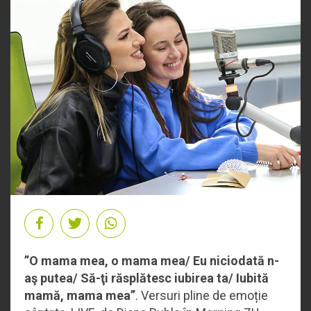
”O mama mea, o mama mea/ Eu niciodată n-
aş putea/ Să-ţi răsplătesc iubirea ta/ Iubită
mamă, mama mea”
. Versuri pline de emoție