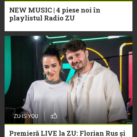
NEW MUSIC | 4 piese noi în
playlistul Radio ZU
ZU IS YOU
Premieră LIVE la ZU: Florian Rus și