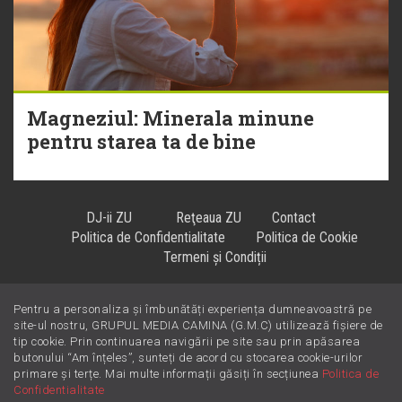
Magneziul: Minerala minune
pentru starea ta de bine
DJ-ii ZU
Reţeaua ZU
Contact
Politica de Confidentialitate
Politica de Cookie
Termeni și Condiții
Pentru a personaliza și îmbunătăți experiența dumneavoastră pe
Hiturile se ascultă la
!
site-ul nostru, GRUPUL MEDIA CAMINA (G.M.C) utilizează fișiere de
tip cookie. Prin continuarea navigării pe site sau prin apăsarea
butonului “Am înțeles”, sunteți de acord cu stocarea cookie-urilor
primare și terțe. Mai multe informații găsiți în secțiunea
Politica de
Confidentialitate