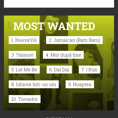
MOST WANTED
1. NuevaYol
2. Jamaican (Bam Bam)
3. Yamore
4. Mor după tine
5. Let Me Be
6. Dai Dai
7. I Run
8. Iubirea într-un om
9. Noaptea
10. Toreador