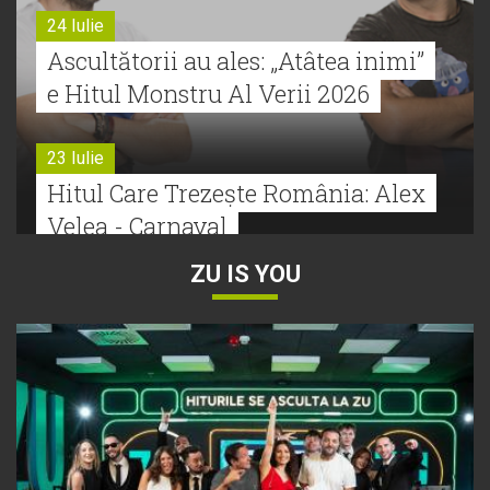
24 Iulie
Ascultătorii au ales: „Atâtea inimi”
e Hitul Monstru Al Verii 2026
23 Iulie
Hitul Care Trezește România: Alex
Velea - Carnaval
ZU IS YOU
22 Iulie
Bătălie strânsă la Hitul Monstru Al
Verii: Cabron versus Faydee
21 Iulie
Dă volumul mai tare! Cabron vine