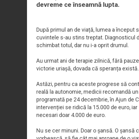
devreme ce înseamnă lupta.
După primul an de viață, lumea a început să 
cuvintele s-au stins treptat. Diagnosticul 
schimbat totul, dar nu i-a oprit drumul.
Au urmat ani de terapie zilnică, fără pauze
victorie uriașă, dovada că speranța există.
Astăzi, pentru ca aceste progrese să cont
reală la autonomie, medicii recomandă un
programată pe 24 decembrie, în Ajun de Cră
intervenției se ridică la 15.000 de euro, iar
necesari doar 4.000 de euro.
Nu se cer minuni. Doar o șansă. O șansă 
vorbească, să fie cât mai aproape de o vi