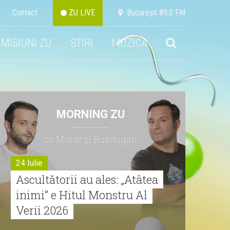
Contact
ZU LIVE
Bucureşti 89,0 FM
EMISIUNI ZU
ȘTIRI
MUZICA
MORNING ZU
cu Morar şi Buzdugan
24 Iulie
Ascultătorii au ales: „Atâtea
inimi” e Hitul Monstru Al
Verii 2026