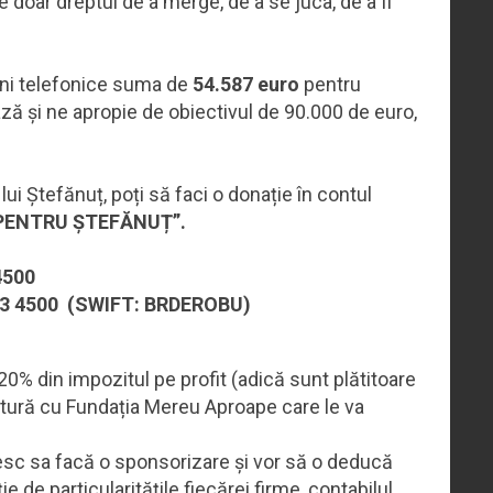
 doar dreptul de a merge, de a se juca, de a fi
uni telefonice suma de
54.587 euro
pentru
ază și ne apropie de obiectivul de 90.000 de euro,
lui Ștefănuț, poți să faci o donație în contul
PENTRU ȘTEFĂNUȚ”.
4500
53 4500 (SWIFT: BRDEROBU)
20% din impozitul pe profit (adică sunt plătitoare
gătură cu Fundația Mereu Aproape care le va
resc sa facă o sponsorizare și vor să o deducă
 de particularitățile fiecărei firme, contabilul