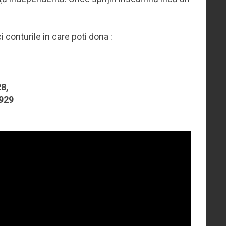
ici conturile in care poti dona :
8,
929