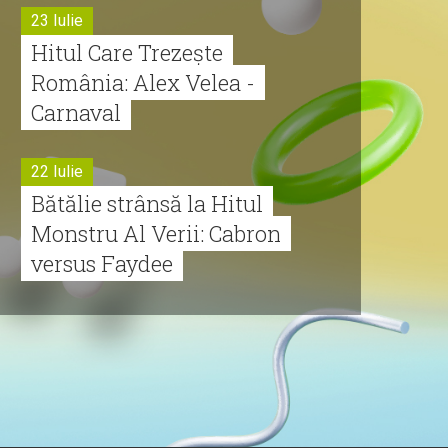
23 Iulie
Hitul Care Trezește
România: Alex Velea -
Carnaval
22 Iulie
Bătălie strânsă la Hitul
Monstru Al Verii: Cabron
versus Faydee
21 Iulie
Dă volumul mai tare!
Cabron vine cu Hitul
Monstru al Verii