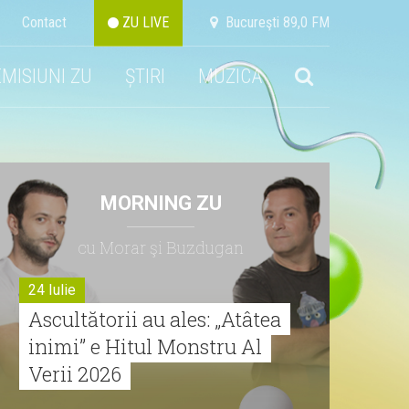
Contact
ZU LIVE
Bucureşti 89,0 FM
EMISIUNI ZU
ȘTIRI
MUZICA
MORNING ZU
cu Morar şi Buzdugan
24 Iulie
Ascultătorii au ales: „Atâtea
inimi” e Hitul Monstru Al
Verii 2026