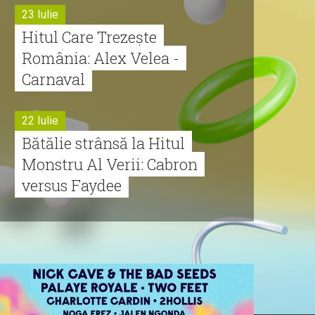
23 Iulie
Hitul Care Trezește
România: Alex Velea -
Carnaval
22 Iulie
Bătălie strânsă la Hitul
Monstru Al Verii: Cabron
versus Faydee
21 Iulie
Dă volumul mai tare!
Cabron vine cu Hitul
Monstru al Verii