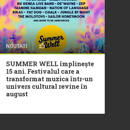
20 Iulie
Episod nou | Muzica Aia x
DJ Christian Thomson
20 Iulie
NOUTATI
Torpedoul lui Morar: Theo
Rose - „Ceai lângă tine”
SUMMER WELL împlinește
15 ani. Festivalul care a
transformat muzica într-un
univers cultural revine în
august