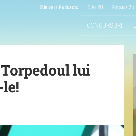
ZUnivers Podcasts
DJ-ii ZU
Reţeaua ZU
CONCURSURI
 Torpedoul lui
le!