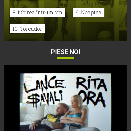
8. Iubirea într-un om
9. Noaptea
10. Toreador
PIESE NOI