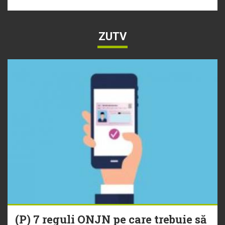
ZUTV
(P) 7 reguli ONJN pe care trebuie să