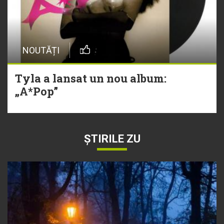
NOUTĂȚI
Tyla a lansat un nou album:
„A*Pop”
ȘTIRILE ZU