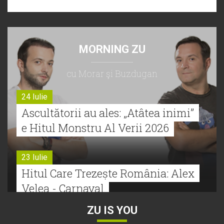
MORNING ZU
cu Morar şi Buzdugan
24 Iulie
Ascultătorii au ales: „Atâtea inimi”
e Hitul Monstru Al Verii 2026
23 Iulie
Hitul Care Trezește România: Alex
Velea - Carnaval
ZU IS YOU
22 Iulie