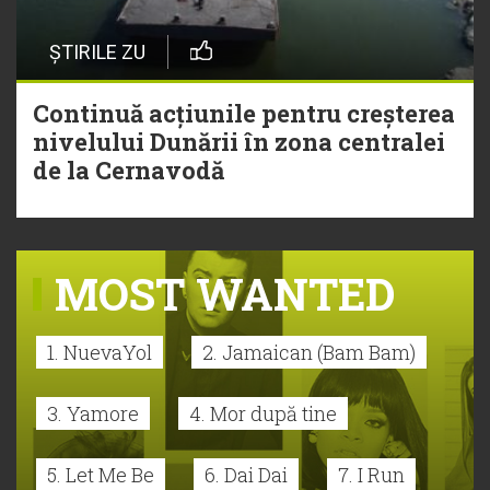
ȘTIRILE ZU
Continuă acțiunile pentru creșterea
nivelului Dunării în zona centralei
de la Cernavodă
MOST WANTED
1. NuevaYol
2. Jamaican (Bam Bam)
3. Yamore
4. Mor după tine
5. Let Me Be
6. Dai Dai
7. I Run