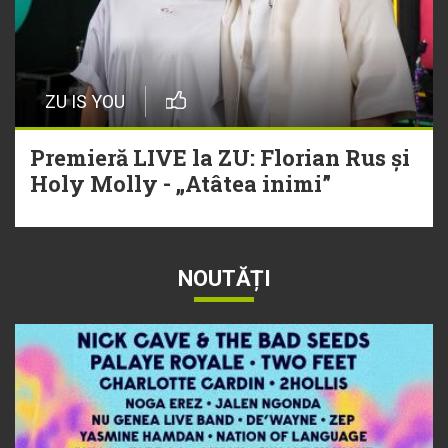
ZU IS YOU
Premieră LIVE la ZU: Florian Rus și
Holy Molly - „Atâtea inimi”
NOUTĂȚI