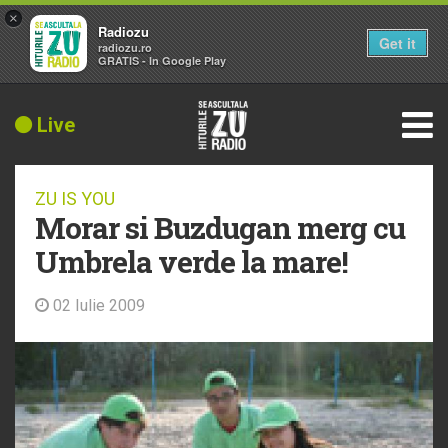
×
Radiozu
Get it
radiozu.ro
GRATIS - In Google Play
Live
ZU IS YOU
Morar si Buzdugan merg cu
Umbrela verde la mare!
02 Iulie 2009