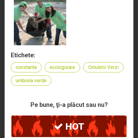
Etichete:
constanta
ecologizare
Omuletii Verzi
umbrela verde
Pe bune, ţi-a plăcut sau nu?
HOT