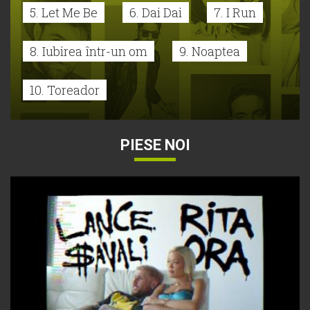
5. Let Me Be
6. Dai Dai
7. I Run
8. Iubirea într-un om
9. Noaptea
10. Toreador
PIESE NOI