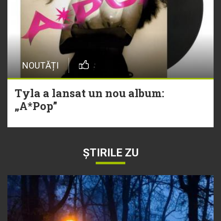
NOUTĂȚI
Tyla a lansat un nou album:
„A*Pop”
ȘTIRILE ZU