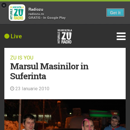
×
Radiozu
Get it
radiozu.ro
GRATIS - In Google Play
Live
ZU IS YOU
Marsul Masinilor in
Suferinta
23 Ianuarie 2010