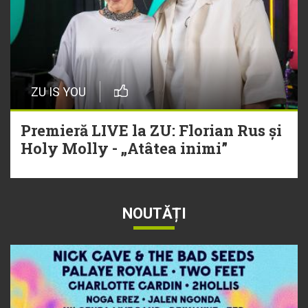
ZU IS YOU
Premieră LIVE la ZU: Florian Rus și
Holy Molly - „Atâtea inimi”
NOUTĂȚI