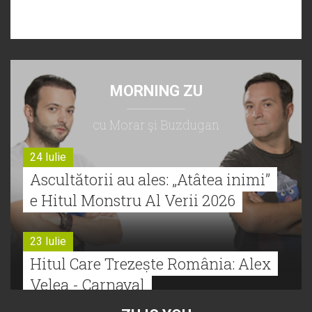
MORNING ZU
cu Morar şi Buzdugan
24 Iulie
Ascultătorii au ales: „Atâtea inimi”
e Hitul Monstru Al Verii 2026
23 Iulie
Hitul Care Trezește România: Alex
Velea - Carnaval