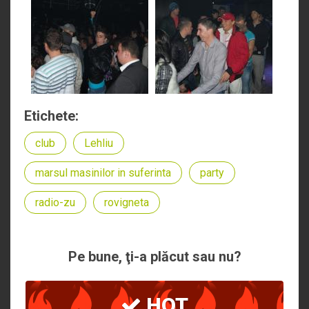
Etichete:
club
Lehliu
marsul masinilor in suferinta
party
radio-zu
rovigneta
Pe bune, ţi-a plăcut sau nu?
HOT