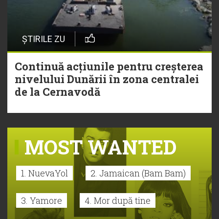
ȘTIRILE ZU
Continuă acțiunile pentru creșterea
nivelului Dunării în zona centralei
de la Cernavodă
MOST WANTED
1. NuevaYol
2. Jamaican (Bam Bam)
3. Yamore
4. Mor după tine