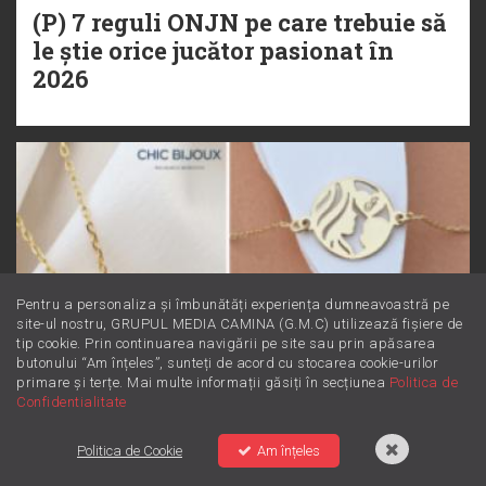
(P) 7 reguli ONJN pe care trebuie să
le știe orice jucător pasionat în
2026
Pentru a personaliza și îmbunătăți experiența dumneavoastră pe
site-ul nostru, GRUPUL MEDIA CAMINA (G.M.C) utilizează fișiere de
tip cookie. Prin continuarea navigării pe site sau prin apăsarea
butonului “Am înțeles”, sunteți de acord cu stocarea cookie-urilor
primare și terțe. Mai multe informații găsiți în secțiunea
Politica de
Confidentialitate
Politica de Cookie
Am înțeles