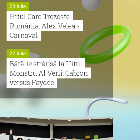
23 Iulie
Hitul Care Trezește
România: Alex Velea -
Carnaval
22 Iulie
Bătălie strânsă la Hitul
Monstru Al Verii: Cabron
versus Faydee
21 Iulie
Dă volumul mai tare!
Cabron vine cu Hitul
Monstru al Verii