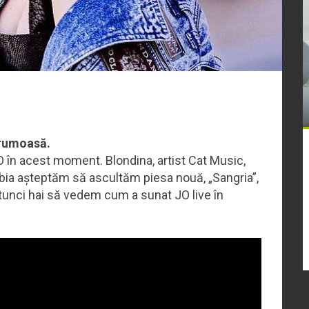
 frumoasă.
O în acest moment. Blondina, artist Cat Music,
Abia așteptăm să ascultăm piesa nouă, „Sangria”,
tunci hai să vedem cum a sunat JO live în