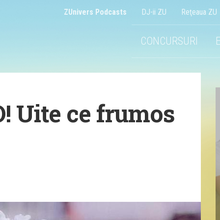
ZUnivers Podcasts
DJ-ii ZU
Reţeaua ZU
CONCURSURI
O! Uite ce frumos