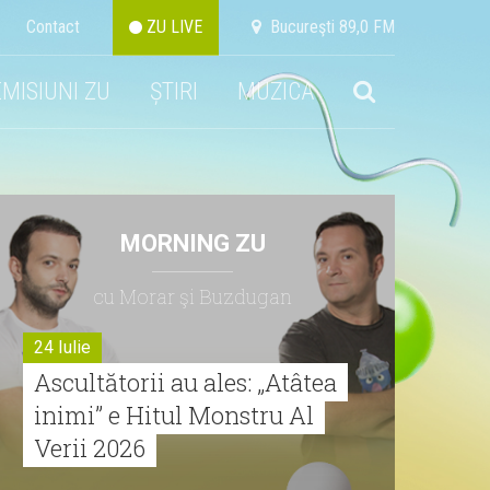
Contact
ZU LIVE
Bucureşti 89,0 FM
EMISIUNI ZU
ȘTIRI
MUZICA
MORNING ZU
cu Morar şi Buzdugan
24 Iulie
Ascultătorii au ales: „Atâtea
inimi” e Hitul Monstru Al
Verii 2026