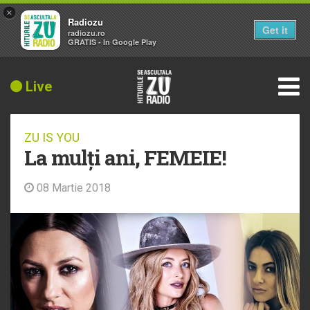
×
Radiozu
Get it
radiozu.ro
GRATIS - In Google Play
Live
ZU IS YOU
La mulți ani, FEMEIE!
08 Martie 2018