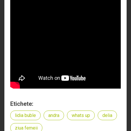
Etichete:
lidia buble
andra
whats up
delia
ziua femeii