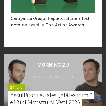
Campania Orașul Faptelor Bune a fost
nominalizată la The Artist Awards
MORNING ZU
cu Morar şi Buzdugan
24 Iulie
Ascultătorii au ales: „Atâtea inimi”
e Hitul Monstru Al Verii 2026