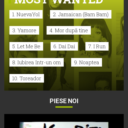
1. NuevaYol
2. Jamaican (Bam Bam)
3. Yamore
4. Mor după tine
5. Let Me Be
6. Dai Dai
7. I Run
8. Iubirea într-un om
9. Noaptea
10. Toreador
PIESE NOI