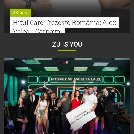
23 Iulie
Hitul Care Trezește România: Alex
Velea - Carnaval
ZU IS YOU
22 Iulie
Bătălie strânsă la Hitul Monstru Al
Verii: Cabron versus Faydee
21 Iulie
Dă volumul mai tare! Cabron vine
cu Hitul Monstru al Verii
20 Iulie
Episod nou | Muzica Aia x DJ