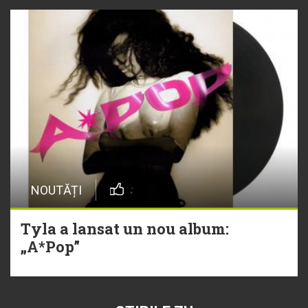
NOUTĂȚI
Tyla a lansat un nou album:
„A*Pop”