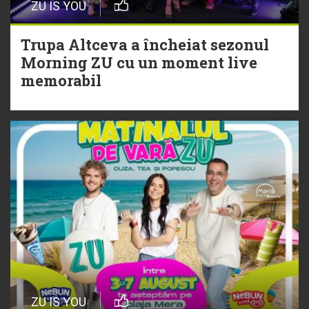
ZU IS YOU
Christian Thomson
Trupa Altceva a încheiat sezonul
20 Iulie
Morning ZU cu un moment live
Torpedoul lui Morar: Theo Rose -
memorabil
„Ceai lângă tine”
ZU IS YOU