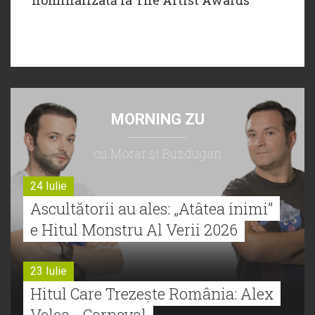
MORNING ZU
cu Morar şi Buzdugan
24 Iulie
Ascultătorii au ales: „Atâtea inimi”
e Hitul Monstru Al Verii 2026
23 Iulie
Hitul Care Trezește România: Alex
Velea - Carnaval