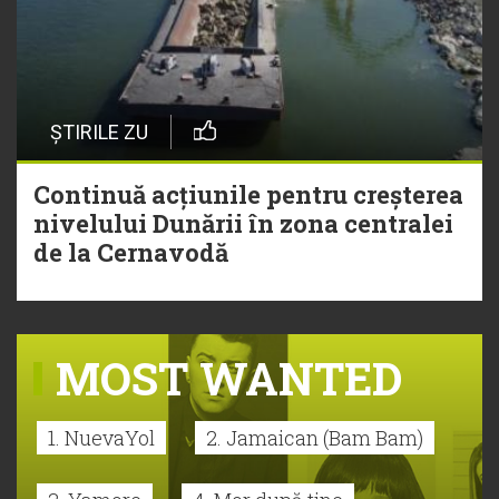
ȘTIRILE ZU
Continuă acțiunile pentru creșterea
nivelului Dunării în zona centralei
de la Cernavodă
MOST WANTED
1. NuevaYol
2. Jamaican (Bam Bam)