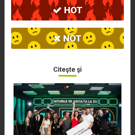
HOT
NOT
Citeşte şi