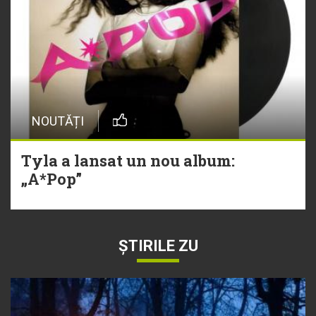
NOUTĂȚI
Tyla a lansat un nou album:
„A*Pop”
ȘTIRILE ZU