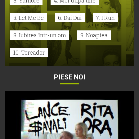
3. Yamore
4. Mor după tine
5. Let Me Be
6. Dai Dai
7. I Run
8. Iubirea într-un om
9. Noaptea
10. Toreador
PIESE NOI