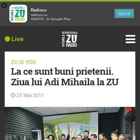
×
Radiozu
Get it
radiozu.ro
GRATIS - In Google Play
Live
ZU IS YOU
La ce sunt buni prietenii.
Ziua lui Adi Mihaila la ZU
25 Mai 2011