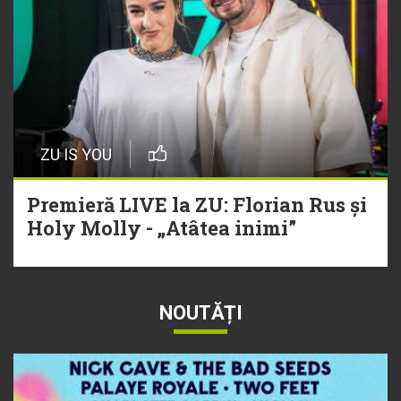
ZU IS YOU
Premieră LIVE la ZU: Florian Rus și
Holy Molly - „Atâtea inimi”
NOUTĂȚI