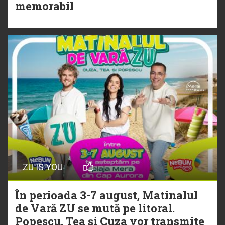
Torpedoul lui Morar: Theo Rose -
memorabil
„Ceai lângă tine”
ZU IS YOU
În perioada 3-7 august, Matinalul
de Vară ZU se mută pe litoral.
Popescu, Tea și Cuza vor transmite