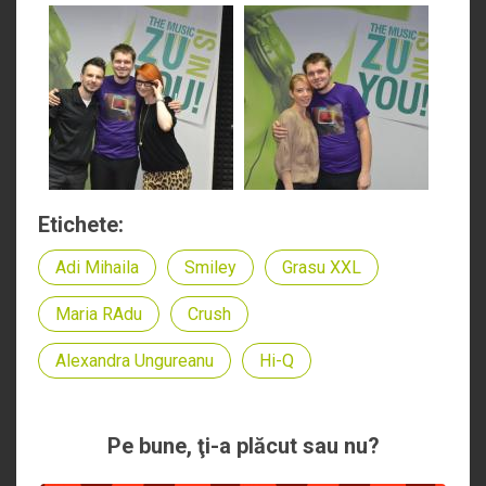
Etichete:
Adi Mihaila
Smiley
Grasu XXL
Maria RAdu
Crush
Alexandra Ungureanu
Hi-Q
Pe bune, ţi-a plăcut sau nu?