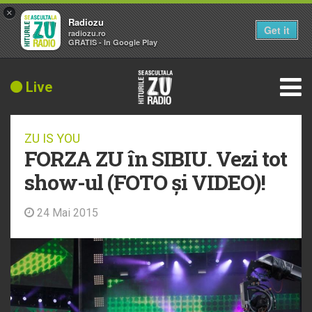
×
Radiozu
Get it
radiozu.ro
GRATIS - In Google Play
Live
ZU IS YOU
FORZA ZU în SIBIU. Vezi tot
show-ul (FOTO și VIDEO)!
24 Mai 2015