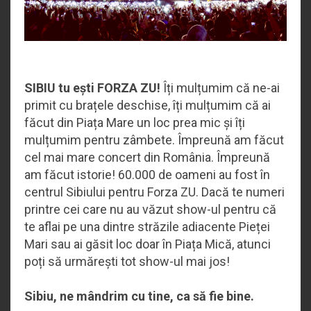
SIBIU tu ești FORZA ZU!
Îți mulțumim că ne-ai
primit cu brațele deschise, îți mulțumim că ai
făcut din Piața Mare un loc prea mic și îți
mulțumim pentru zâmbete. Împreună am făcut
cel mai mare concert din România. Împreună
am făcut istorie! 60.000 de oameni au fost în
centrul Sibiului pentru Forza ZU. Dacă te numeri
printre cei care nu au văzut show-ul pentru că
te aflai pe una dintre străzile adiacente Pieței
Mari sau ai găsit loc doar în Piața Mică, atunci
poți să urmărești tot show-ul mai jos!
Sibiu, ne mândrim cu tine, ca să fie bine.